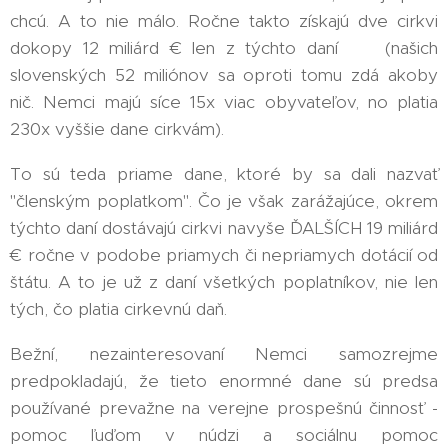
chcú. A to nie málo. Ročne takto získajú dve cirkvi
dokopy 12 miliárd € len z týchto daní ❗ (našich
slovenských 52 miliónov sa oproti tomu zdá akoby
nič. Nemci majú síce 15x viac obyvateľov, no platia
230x vyššie dane cirkvám).
To sú teda priame dane, ktoré by sa dali nazvať
"členským poplatkom". Čo je však zarážajúce, okrem
týchto daní dostávajú cirkvi navyše ĎALŠÍCH 19 miliárd
€ ročne v podobe priamych či nepriamych dotácií od
štátu. A to je už z daní všetkých poplatníkov, nie len
tých, čo platia cirkevnú daň. 😲
Bežní, nezainteresovaní Nemci samozrejme
predpokladajú, že tieto enormné dane sú predsa
používané prevažne na verejne prospešnú činnosť -
pomoc ľuďom v núdzi a sociálnu pomoc