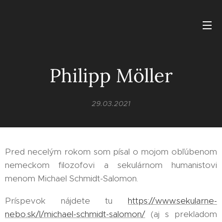
Philipp Möller
29.03.2021
Pred necelým rokom som písal o mojom obľúbenom
nemeckom filozofovi a sekulárnom humanistovi
menom Michael Schmidt-Salomon.
Príspevok nájdete tu
https://www.sekularne-
nebo.sk/l/michael-schmidt-salomon/
(aj s prekladom