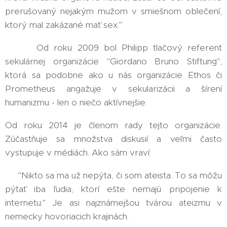
prerušovaný nejakým mužom v smiešnom oblečení,
ktorý mal zakázané mať sex." 😇
📰🎤 Od roku 2009 bol Philipp tlačový referent
sekulárnej organizácie "Giordano Bruno Stiftung",
ktorá sa podobne ako u nás organizácie Ethos či
Prometheus angažuje v sekularizácii a šírení
humanizmu - len o niečo aktívnejšie.
Od roku 2014 je členom rady tejto organizácie.
Zúčastňuje sa množstva diskusií a veľmi často
vystupuje v médiách. Ako sám vraví:
👉 "Nikto sa ma už nepýta, či som ateista. To sa môžu
pýtať iba ľudia, ktorí ešte nemajú pripojenie k
internetu." Je asi najznámejšou tvárou ateizmu v
nemecky hovoriacich krajinách.