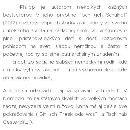
📚 Philipp je autorom niekoľkých knižných
bestsellerov. V jeho prvotine "Isch geh Schulhof"
(2012) rozpráva vtipné historky a anekdoty zo svojho
učiteľského života na základnej škole vo veľkomeste
plnej prisťahovaleckých detí s dosť rozdielnym
pohľadom na svet, slabou nemčinou a často z
početnej rodiny so silne patriarchálnym zriadením 👳
🧕, či detí zo sociálne slabších nemeckými rodín, kde
u matky vyhráva alkohol 🍷 nad výchovou alebo kde
otca takmer nevidieť,...
A toto sa odzrkadľuje aj na správaní v triedach. V
Nemecku to na štátnych školách vo veľkých mestách
naozaj nevyzerá veľmi ružovo. Kniha má aj ďalšie dve
pokračovania ("Bin isch Freak oda was?" a "Isch hab
Gesterblitz").