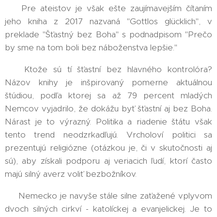
📙 Pre ateistov je však ešte zaujímavejším čítaním
jeho kniha z 2017 nazvaná "Gottlos glücklich", v
preklade "Šťastný bez Boha" s podnadpisom "Prečo
by sme na tom boli bez náboženstva lepšie."
📈 Ktože sú tí šťastní bez hlavného kontrolóra?
Názov knihy je inšpirovaný pomerne aktuálnou
štúdiou, podľa ktorej sa až 79 percent mladých
Nemcov vyjadrilo, že dokážu byť šťastní aj bez Boha.
Nárast je to výrazný. Politika a riadenie štátu však
tento trend neodzrkadľujú. Vrcholoví politici sa
prezentujú religiózne (otázkou je, či v skutočnosti aj
sú), aby získali podporu aj veriacich ľudí, ktorí často
majú silný averz voliť bezbožníkov.
⛪ Nemecko je navyše stále silne zaťažené vplyvom
dvoch silných cirkví - katolíckej a evanjelickej. Je to