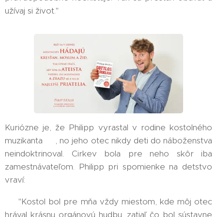
užívaj si život."
Kuriózne je, že Philipp vyrastal v rodine kostolného
muzikanta 🎹, no jeho otec nikdy deti do náboženstva
neindoktrinoval. Cirkev bola pre neho skôr iba
zamestnávateľom. Philipp pri spomienke na detstvo
vraví:
👉 "Kostol bol pre mňa vždy miestom, kde môj otec
hrával krásnu orgánovú hudbu, zatiaľ čo bol sústavne