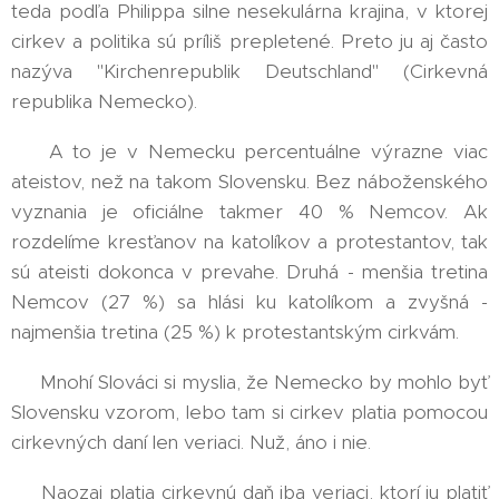
teda podľa Philippa silne nesekulárna krajina, v ktorej
cirkev a politika sú príliš prepletené. Preto ju aj často
nazýva "Kirchenrepublik Deutschland" (Cirkevná
republika Nemecko).
📊 A to je v Nemecku percentuálne výrazne viac
ateistov, než na takom Slovensku. Bez náboženského
vyznania je oficiálne takmer 40 % Nemcov. Ak
rozdelíme kresťanov na katolíkov a protestantov, tak
sú ateisti dokonca v prevahe. Druhá - menšia tretina
Nemcov (27 %) sa hlási ku katolíkom a zvyšná -
najmenšia tretina (25 %) k protestantským cirkvám.
💰 Mnohí Slováci si myslia, že Nemecko by mohlo byť
Slovensku vzorom, lebo tam si cirkev platia pomocou
cirkevných daní len veriaci. Nuž, áno i nie.
🤑 Naozaj platia cirkevnú daň iba veriaci, ktorí ju platiť