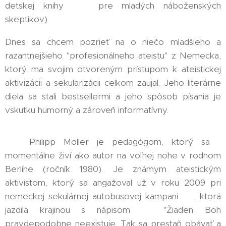
detskej knihy 📙 pre mladých náboženských
skeptikov).
Dnes sa chcem pozrieť na o niečo mladšieho a
razantnejšieho "profesionálneho ateistu" z Nemecka,
ktorý ma svojim otvoreným prístupom k ateistickej
aktivizácii a sekularizácii celkom zaujal. Jeho literárne
diela sa stali bestsellermi a jeho spôsob písania je
vskutku humorný a zároveň informatívny.
👨‍🏫 Philipp Möller je pedagógom, ktorý sa
momentálne živí ako autor na voľnej nohe v rodnom
Berlíne (ročník 1980). Je známym ateistickým
aktivistom, ktorý sa angažoval už v roku 2009 pri
nemeckej sekulárnej autobusovej kampani 🚌, ktorá
jazdila krajinou s nápisom ➡️ "Žiaden Boh
pravdepodobne neexistuje. Tak sa prestaň obávať a