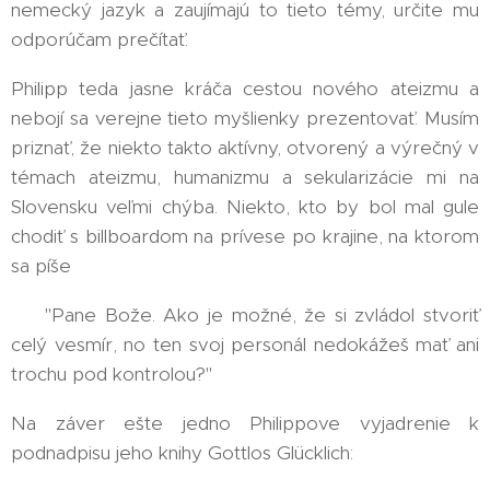
nemecký jazyk a zaujímajú to tieto témy, určite mu
odporúčam prečítať. 👍
Philipp teda jasne kráča cestou nového ateizmu a
nebojí sa verejne tieto myšlienky prezentovať. Musím
priznať, že niekto takto aktívny, otvorený a výrečný v
témach ateizmu, humanizmu a sekularizácie mi na
Slovensku veľmi chýba. Niekto, kto by bol mal gule
chodiť s billboardom na prívese po krajine, na ktorom
sa píše
👉 "Pane Bože. Ako je možné, že si zvládol stvoriť
celý vesmír, no ten svoj personál nedokážeš mať ani
trochu pod kontrolou?"
Na záver ešte jedno Philippove vyjadrenie k
podnadpisu jeho knihy Gottlos Glücklich: