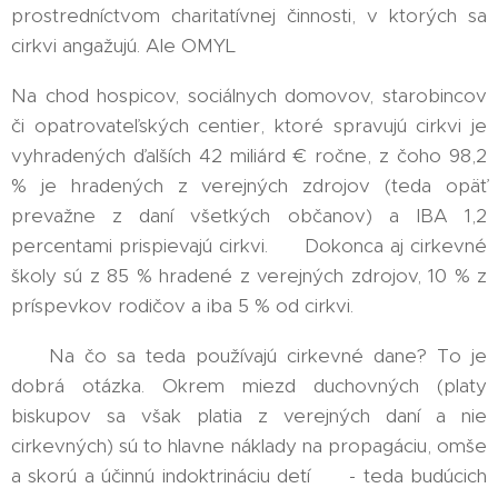
prostredníctvom charitatívnej činnosti, v ktorých sa
cirkvi angažujú. Ale OMYL ‼️
Na chod hospicov, sociálnych domovov, starobincov
či opatrovateľských centier, ktoré spravujú cirkvi je
vyhradených ďalších 42 miliárd € ročne, z čoho 98,2
% je hradených z verejných zdrojov (teda opäť
prevažne z daní všetkých občanov) a IBA 1,2
percentami prispievajú cirkvi. 🤯 Dokonca aj cirkevné
školy sú z 85 % hradené z verejných zdrojov, 10 % z
príspevkov rodičov a iba 5 % od cirkvi.
❓ Na čo sa teda používajú cirkevné dane? To je
dobrá otázka. Okrem miezd duchovných (platy
biskupov sa však platia z verejných daní a nie
cirkevných) sú to hlavne náklady na propagáciu, omše
a skorú a účinnú indoktrináciu detí 🧒 - teda budúcich