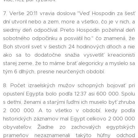
7. Verše 20:11 vravia doslova "Veď Hospodin za šesť
dní utvoril nebo a zem, more a všetko, čo je v nich, a
siedmy deň odpočíval. Preto Hospodin požehnal deň
sobotného odpočinku a posvätil ho." čo znamená, že
Boh stvoril svet v šiestich 24 hodinových dňoch a nie
ako sa to dodatočne snažia vysvetliť kreacionisti
starej zeme, že to máme brať alegoricky a myslelo sa
tým 6 dlhých, presne neurčených období.
8. Počet izraelských mužov schopných bojovať pri
opustení Egypta bolo podľa 12:37 asi 600 000. Spolu
s deťmi, ženami a starými ľuďmi ich muselo byť zhruba
2 000 000. A to všetko v období, kedy podľa
historických záznamov mal Egypt celkovo 2 000 000
obyvateľov. Žiadne zo zachovalých egyptských
prameňov nezaznamenali takýto húfny odchod