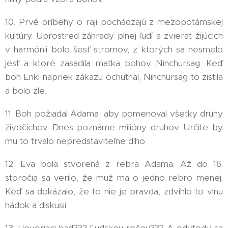
10. Prvé príbehy o raji pochádzajú z mezopotámskej
kultúry. Uprostred záhrady plnej ľudí a zvierat žijúcich
v harmónii bolo šesť stromov, z ktorých sa nesmelo
jesť a ktoré zasadila matka bohov Ninchursag. Keď
boh Enki napriek zákazu ochutnal, Ninchursag to zistila
a bolo zle.
11. Boh požiadal Adama, aby pomenoval všetky druhy
živočíchov. Dnes poznáme milióny druhov. Určite by
mu to trvalo nepredstaviteľne dlho.
12. Eva bola stvorená z rebra Adama. Až do 16.
storočia sa verilo, že muž ma o jedno rebro menej.
Keď sa dokázalo, že to nie je pravda, zdvihlo to vlnu
hádok a diskusií.