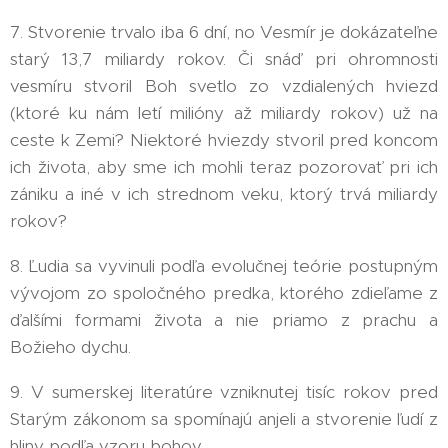
7. Stvorenie trvalo iba 6 dní, no Vesmír je dokázateľne
starý 13,7 miliardy rokov. Či snáď pri ohromnosti
vesmíru stvoril Boh svetlo zo vzdialených hviezd
(ktoré ku nám letí milióny až miliardy rokov) už na
ceste k Zemi? Niektoré hviezdy stvoril pred koncom
ich života, aby sme ich mohli teraz pozorovať pri ich
zániku a iné v ich strednom veku, ktorý trvá miliardy
rokov?
8. Ľudia sa vyvinuli podľa evolučnej teórie postupným
vývojom zo spoločného predka, ktorého zdieľame z
ďalšími formami života a nie priamo z prachu a
Božieho dychu.
9. V sumerskej literatúre vzniknutej tisíc rokov pred
Starým zákonom sa spomínajú anjeli a stvorenie ľudí z
hliny podľa vzoru bohov.