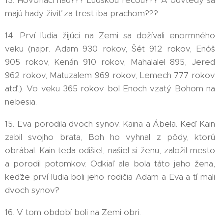
13. Hovoriaci had??? Ľudskou rečou??? A odvtedy sa
majú hady živiť za trest iba prachom???
14. Prví ľudia žijúci na Zemi sa dožívali enormného
veku (napr. Adam 930 rokov, Šét 912 rokov, Enóš
905 rokov, Kenán 910 rokov, Mahalalel 895, Jered
962 rokov, Matuzalem 969 rokov, Lemech 777 rokov
atď.). Vo veku 365 rokov bol Enoch vzatý Bohom na
nebesia.
15. Eva porodila dvoch synov. Kaina a Ábela. Keď Kain
zabil svojho brata, Boh ho vyhnal z pôdy, ktorú
obrábal. Kain teda odišiel, našiel si ženu, založil mesto
a porodil potomkov. Odkiaľ ale bola táto jeho žena,
keďže prví ľudia boli jeho rodičia Adam a Eva a tí mali
dvoch synov?
16. V tom období boli na Zemi obri.