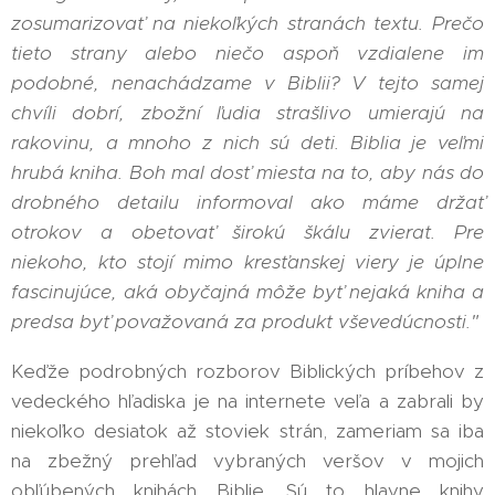
zosumarizovať na niekoľkých stranách textu. Prečo
tieto strany alebo niečo aspoň vzdialene im
podobné, nenachádzame v Biblii? V tejto samej
chvíli dobrí, zbožní ľudia strašlivo umierajú na
rakovinu, a mnoho z nich sú deti. Biblia je veľmi
hrubá kniha. Boh mal dosť miesta na to, aby nás do
drobného detailu informoval ako máme držať
otrokov a obetovať širokú škálu zvierat. Pre
niekoho, kto stojí mimo kresťanskej viery je úplne
fascinujúce, aká obyčajná môže byť nejaká kniha a
predsa byť považovaná za produkt vševedúcnosti."
Keďže podrobných rozborov Biblických príbehov z
vedeckého hľadiska je na internete veľa a zabrali by
niekoľko desiatok až stoviek strán, zameriam sa iba
na zbežný prehľad vybraných veršov v mojich
obľúbených knihách Biblie. Sú to hlavne knihy