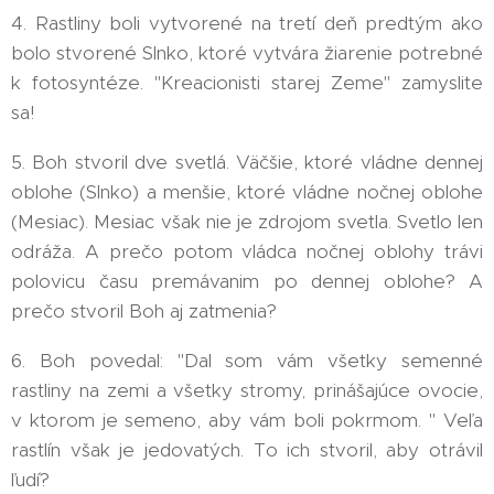
4. Rastliny boli vytvorené na tretí deň predtým ako
bolo stvorené Slnko, ktoré vytvára žiarenie potrebné
k fotosyntéze. "Kreacionisti starej Zeme" zamyslite
sa!
5. Boh stvoril dve svetlá. Väčšie, ktoré vládne dennej
oblohe (Slnko) a menšie, ktoré vládne nočnej oblohe
(Mesiac). Mesiac však nie je zdrojom svetla. Svetlo len
odráža. A prečo potom vládca nočnej oblohy trávi
polovicu času premávanim po dennej oblohe? A
prečo stvoril Boh aj zatmenia?
6. Boh povedal: "Dal som vám všetky semenné
rastliny na zemi a všetky stromy, prinášajúce ovocie,
v ktorom je semeno, aby vám boli pokrmom. " Veľa
rastlín však je jedovatých. To ich stvoril, aby otrávil
ľudí?