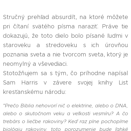
Stručný prehľad absurdít, na ktoré môžete
pri čítaní svätého písma naraziť. Práve tie
dokazujú, že toto dielo bolo písané ľuďmi v
staroveku a stredoveku s ich úrovňou
poznania sveta a nie tvorcom sveta, ktorý je
neomylný a vševediaci.
Stotožňujem sa s tým, čo príhodne napísal
Sam Harris v závere svojej knihy List
kresťanskému národu:
"Prečo Biblia nehovorí nič o elektrine, alebo o DNA,
alebo o skutočnom veku a veľkosti vesmíru? A čo
trebárs o liečbe rakoviny? Keď raz plne pochopíme
biológiu rakoviny, toto porozumenie bude ľahké