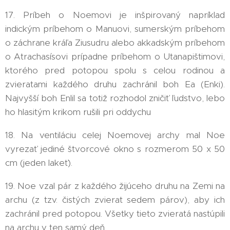
17. Príbeh o Noemovi je inšpirovaný napríklad
indickým príbehom o Manuovi, sumerským príbehom
o záchrane kráľa Ziusudru alebo akkadským príbehom
o Atrachasísovi prípadne príbehom o Utanapištimovi,
ktorého pred potopou spolu s celou rodinou a
zvieratami každého druhu zachránil boh Ea (Enki).
Najvyšší boh Enlil sa totiž rozhodol zničiť ľudstvo, lebo
ho hlasitým krikom rušili pri oddychu
18. Na ventiláciu celej Noemovej archy mal Noe
vyrezať jediné štvorcové okno s rozmerom 50 x 50
cm (jeden lakeť).
19. Noe vzal pár z každého žijúceho druhu na Zemi na
archu (z tzv. čistých zvierat sedem párov), aby ich
zachránil pred potopou. Všetky tieto zvieratá nastúpili
na archu v ten samý deň.