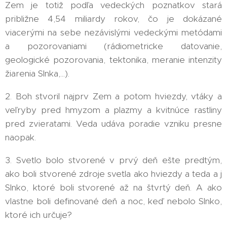
Zem je totiž podľa vedeckých poznatkov stará
približne 4,54 miliardy rokov, čo je dokázané
viacerými na sebe nezávislými vedeckými metódami
a pozorovaniami (rádiometricke datovanie,
geologické pozorovania, tektonika, meranie intenzity
žiarenia Slnka,...).
2. Boh stvoril najprv Zem a potom hviezdy, vtáky a
veľryby pred hmyzom a plazmy a kvitnúce rastliny
pred zvieratami. Veda udáva poradie vzniku presne
naopak.
3. Svetlo bolo stvorené v prvý deň ešte predtým,
ako boli stvorené zdroje svetla ako hviezdy a teda a j
Slnko, ktoré boli stvorené až na štvrtý deň. A ako
vlastne boli definované deň a noc, keď nebolo Slnko,
ktoré ich určuje?