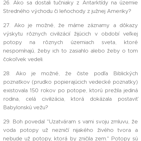
26. Ako sa dostali tučniaky z Antarktídy na územie
Stredného východu či leňochody z južnej Ameriky?
27. Ako je možné, že máme záznamy a dôkazy
výskytu rôznych civilizácií žijúcich v období veľkej
potopy na rôznych územiach sveta, ktoré
nespomínajú, žeby ich to zasiahlo alebo žeby o tom
čokoľvek vedeli.
28. Ako je možné, že čiste podľa Biblických
poznatkov (prudko popierajúcich vedecké poznatky)
existovala 150 rokov po potope, ktorú prežila jediná
rodina, celá civilizácia, ktorá dokázala postaviť
Babylonskú vežu?
29. Boh povedal "Uzatváram s vami svoju zmluvu, že
voda potopy už nezničí nijakého živého tvora a
nebude už potopy, ktorá by zničila zem." Potopy sú