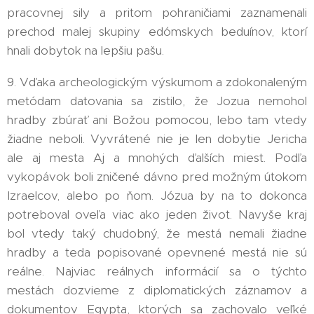
pracovnej sily a pritom pohraničiami zaznamenali
prechod malej skupiny edómskych beduínov, ktorí
hnali dobytok na lepšiu pašu.
9. Vďaka archeologickým výskumom a zdokonaleným
metódam datovania sa zistilo, že Jozua nemohol
hradby zbúrať ani Božou pomocou, lebo tam vtedy
žiadne neboli. Vyvrátené nie je len dobytie Jericha
ale aj mesta Aj a mnohých ďalších miest. Podľa
vykopávok boli zničené dávno pred možným útokom
Izraelcov, alebo po ňom. Józua by na to dokonca
potreboval oveľa viac ako jeden život. Navyše kraj
bol vtedy taký chudobný, že mestá nemali žiadne
hradby a teda popisované opevnené mestá nie sú
reálne. Najviac reálnych informácií sa o týchto
mestách dozvieme z diplomatických záznamov a
dokumentov Egypta, ktorých sa zachovalo veľké