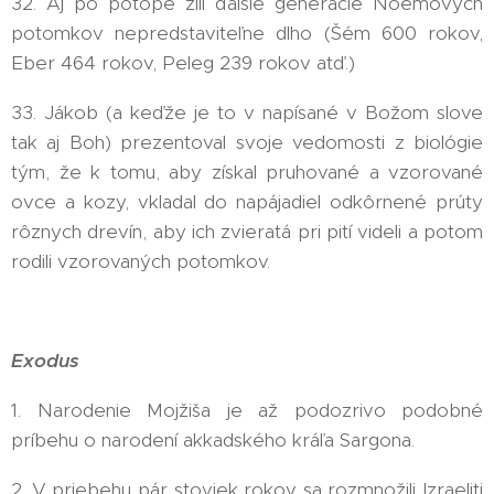
32. Aj po potope žili ďalšie generácie Noemových
potomkov nepredstaviteľne dlho (Šém 600 rokov,
Eber 464 rokov, Peleg 239 rokov atď.)
33. Jákob (a keďže je to v napísané v Božom slove
tak aj Boh) prezentoval svoje vedomosti z biológie
tým, že k tomu, aby získal pruhované a vzorované
ovce a kozy, vkladal do napájadiel odkôrnené prúty
rôznych drevín, aby ich zvieratá pri pití videli a potom
rodili vzorovaných potomkov.
Exodus
1. Narodenie Mojžiša je až podozrivo podobné
príbehu o narodení akkadského kráľa Sargona.
2. V priebehu pár stoviek rokov sa rozmnožili Izraeliti