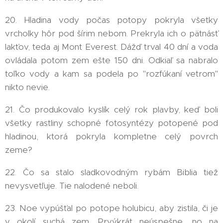
20. Hladina vody počas potopy pokryla všetky
vrcholky hôr pod šírim nebom. Prekryla ich o pätnásť
lakťov, teda aj Mont Everest. Dážď trval 40 dní a voda
ovládala potom zem ešte 150 dni. Odkiaľ sa nabralo
toľko vody a kam sa podela po "rozfúkaní vetrom"
nikto nevie.
21. Čo produkovalo kyslík celý rok plavby, keď boli
všetky rastliny schopné fotosyntézy potopené pod
hladinou, ktorá pokryla kompletne celý povrch
zeme?
22. Čo sa stalo sladkovodným rybám Biblia tiež
nevysvetľuje. Tie nalodené neboli.
23. Noe vypúšťal po potope holubicu, aby zistila, či je
v okolí suchá zem. Prvýkrát neúspešne, no na