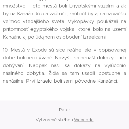
množstvo. Tieto mestá boli Egyptskými vazalmi a ak
by na Kanaán Józua zaútočil, zaútočil by aj na najväčšiu
veľmoc vtedajšieho sveta. Vykopávky poukázali na
prítomnosť egyptského vojska, ktoré bolo na území
Kanaánu aj po údajnom oslobodení Izraelcami.
10. Mestá v Exode sú síce reálne, ale v popisovanej
dobe boli neobývané. Navyše sa nenašli dôkazy o ich
dobývaní. Naopak našli sa dôkazy na vylúčenie
násilného dobytia. Židia sa tam usadili postupne a
nenásilne. Prví Izraelci boli sami pôvodne Kanaánci.
Peter
Vytvorené službou
Webnode