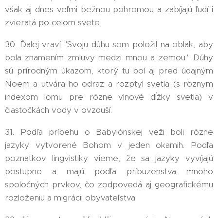
však aj dnes veľmi bežnou pohromou a zabíjajú ľudí i
zvieratá po celom svete.
30. Ďalej vraví "Svoju dúhu som položil na oblak, aby
bola znamením zmluvy medzi mnou a zemou." Dúhy
sú prírodným úkazom, ktorý tu bol aj pred údajným
Noem a utvára ho odraz a rozptyl svetla (s rôznym
indexom lomu pre rôzne vlnové dĺžky svetla) v
čiastočkách vody v ovzduší.
31. Podľa príbehu o Babylónskej veži boli rôzne
jazyky vytvorené Bohom v jeden okamih. Podľa
poznatkov lingvistiky vieme, že sa jazyky vyvíjajú
postupne a majú podľa príbuzenstva mnoho
spoločných prvkov, čo zodpovedá aj geografickému
rozloženiu a migrácii obyvateľstva.