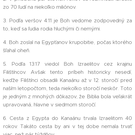
zo 70 ľudí na niekoľko miliónov.
3. Podľa veršov 4:11 je Boh vedome zodpovedný za
to, keď sa ľudia rodia hluchými či nemými.
4. Boh zoslal na Egypťanov krupobitie, počas ktorého
šľahal oheň.
5. Podľa 13:17 viedol Boh Izraelitov cez krajinu
Filištíncov. Avšak tento príbeh historicky nesedí,
keďže Filištínci obsadili Kanaánu až v 12. storočí pred
naším letopočtom, teda niekoľko storočí neskôr. Toto
je jedným z mnohých dôkazov, že Biblia bola veľakrát
upravovaná, hlavne v siedmom storočí.
6. Cesta z Egypta do Kanaánu trvala Izraelitom 40
rokov. Takáto cesta by ani v tej dobe nemala trvať
viac, než pár týždňov.