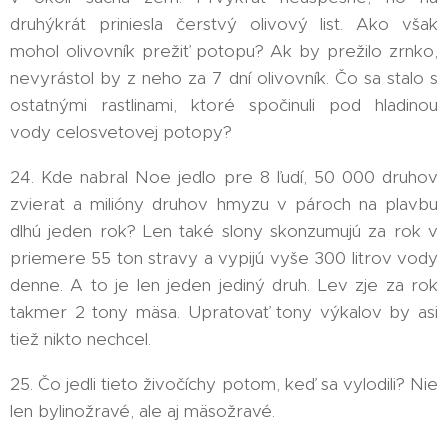
druhýkrát priniesla čerstvý olivový list. Ako však
mohol olivovník prežiť potopu? Ak by prežilo zrnko,
nevyrástol by z neho za 7 dní olivovník. Čo sa stalo s
ostatnými rastlinami, ktoré spočinuli pod hladinou
vody celosvetovej potopy?
24. Kde nabral Noe jedlo pre 8 ľudí, 50 000 druhov
zvierat a milióny druhov hmyzu v pároch na plavbu
dlhú jeden rok? Len také slony skonzumujú za rok v
priemere 55 ton stravy a vypijú vyše 300 litrov vody
denne. A to je len jeden jediný druh. Lev zje za rok
takmer 2 tony mäsa. Upratovať tony výkalov by asi
tiež nikto nechcel.
25. Čo jedli tieto živočíchy potom, keď sa vylodili? Nie
len bylinožravé, ale aj mäsožravé.