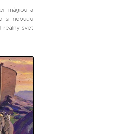
ier mágiou a
o si nebudú
l reálny svet