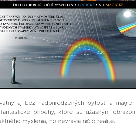
vatný aj bez nadprirodzených bytostí a mágie. 
fantastické príbehy, ktoré sú úžasným obrazo
ktného myslenia, no nevravia nič o realite.