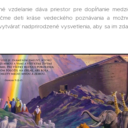
é vzdelanie dáva priestor pre dopĺňanie medz
Učme deti kráse vedeckého poznávania a možn
ytvárať nadprirodzené vysvetlenia, aby sa im zda