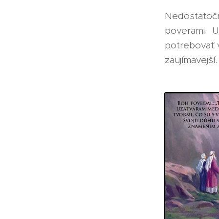
Nedostatočn
poverami. 
potrebovať v
zaujímavejší.