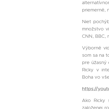
alternatív
priemerné, n
Niet pochýb
množstvo vi
CNN, BBC, r
Výborné vid
som sa na to
pre úžasný 
Ricky v in
Boha vo vše
https://yo
Ako Ricky s
založenej r