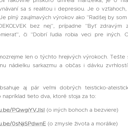
li rakovine priskoro umrela manželka, je o hľ
vnávaní sa s realitou i depresiou. Je o vzťahoch, 
Je plný zaujímavých výrokov ako "Radšej by som
EKOĽVEK bez nej", prípadne "Byť zdravým 
mierať", či "Dobrí ľudia robia veci pre iných. 
amozrejme len o týchto hrejivých výrokoch. Tešte 
dnu nádielku sarkazmu a občas i dávku zvrhlostí
bsahuje aj pár veľmi dobrých teisticko-ateisti
 napríklad tieto dva, ktoré stoja za to:
tu.be/PQwgiYVJlsI
(o iných bohoch a bezviere)
tu.be/0sNjiSPdwnE
(o zmysle života a morálke)