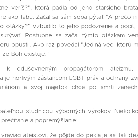
tne veríš?", ktorá padla od jeho staršieho brat
ine ako tabu. Začal sa sám seba pýtať "A prečo ni
eto otázky?" Vzbudilo to jeho podozrenie a pocit,
 skrývať. Postupne sa začal týmto otázkam ven
ieru opustil. Ako raz povedal "Jediná vec, ktorú
, že Boh existuje." 😊
rí k oduševneným propagátorom ateizmu, 
 a je horlivým zástancom LGBT práv a ochrany zvie
ariánom a svoj majetok chce po smrti zanecha
‍🦺🐈🐄
ateľnou studnicou výborných výrokov. Niekoľk
prečítanie a popremýšľanie:
vraviaci ateistovi, že pôjde do pekla je asi tak de