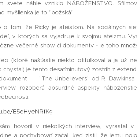
nom svete náhle vzniklo NÁBOŽENSTVO. Sfilmova
o myšlienka je to "božská". 😇
 o tom, že Ricky je ateistom. Na sociálnych sie
deí, v ktorých sa vyjadruje k svojmu ateizmu. Vy
ôzne večerné show či dokumenty - je toho množ
eo (ktoré našťastie niekto otitulkoval a ja už n
 chystal) je tento desaťminutový zostrih z exten
dokument 🎞️ "The Unbelievers" od R. Dawkinsa a
terview rozoberá absurdné aspekty náboženstie
obecnosti:
utu.be/E5eHyeNRfKg
❤️
ám hovoril v niekoľkých interview, vyrastal 
odine a pochybovať začal, keď zistil, že jemu pol