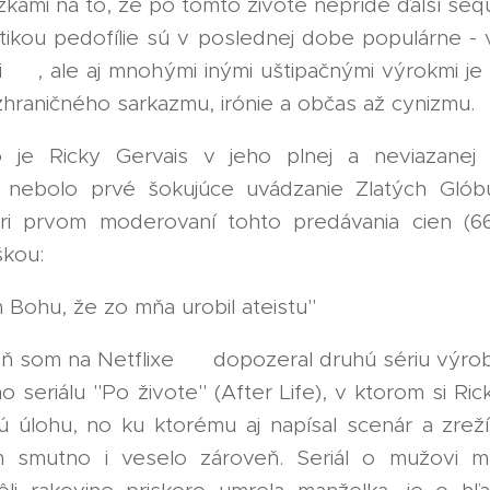
žkami na to, že po tomto živote nepríde ďalší seq
tikou pedofílie sú v poslednej dobe populárne - 
 🤭, ale aj mnohými inými uštipačnými výrokmi je
hraničného sarkazmu, irónie a občas až cynizmu.
o je Ricky Gervais v jeho plnej a neviazanej 
 nebolo prvé šokujúce uvádzanie Zlatých Glób
ri prvom moderovaní tohto predávania cien (66
škou:
 Bohu, že zo mňa urobil ateistu" 👍
ň som na Netflixe 📺 dopozeral druhú sériu výro
 seriálu "Po živote" (After Life), v ktorom si Ric
nú úlohu, no ku ktorému aj napísal scenár a zreží
 smutno i veselo zároveň. Seriál o mužovi 