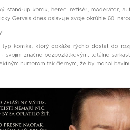
ký stand-up komik, herec, režisér, moderátor, au
cky Gervais dnes oslavuje svoje okrúhle 60. naro
y! 🎁🎂🧁🎉
n typ komika, ktorý dokáže rýchlo dostať do ro
- svojim značne bezpozlátkovým, totálne sarkast
ektným humorom tak čiernym, že by mohol bavlnu