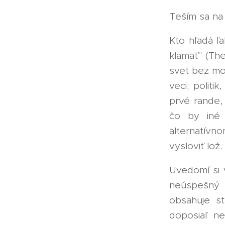
Teším sa na
Kto hľadá ľ
klamať" (The
svet bez mož
veci; politi
prvé rande,
čo by iné
alternatívn
vysloviť lož.
Uvedomí si 
neúspešný 
obsahuje s
doposiaľ ne