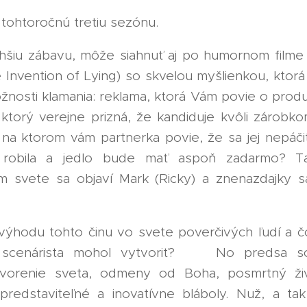
 tohtoročnú tretiu sezónu. 👍
ahšiu zábavu, môže siahnuť aj po humornom filme
 Invention of Lying) so skvelou myšlienkou, ktor
nosti klamania: reklama, ktorá Vám povie o produk
k, ktorý verejne prizná, že kandiduje kvôli zárobko
 na ktorom vám partnerka povie, že sa jej nepáči
 robila a jedlo bude mať aspoň zadarmo? T
om svete sa objaví Mark (Ricky) a znenazdajky 
 🤥
výhodu tohto činu vo svete poverčivých ľudí a č
scenárista mohol vytvoriť? 😈 No predsa sc
tvorenie sveta, odmeny od Boha, posmrtný živ
predstaviteľné a inovatívne bláboly. Nuž, a ta