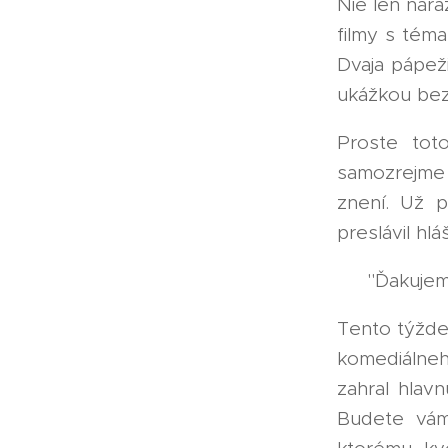
Nie len nará
filmy s téma
Dvaja pápeži
ukážkou bez
Proste tot
samozrejme
znení. Už p
preslávil hlá
👉 "Ďakujem
Tento týžde
komediálneho
zahral hlav
Budete vám