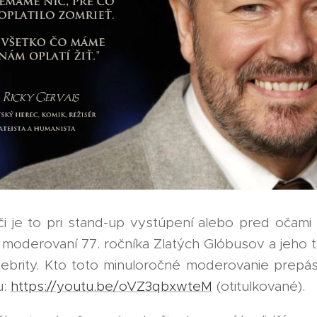
či je to pri stand-up vystúpení alebo pred očami 
i moderovaní 77. ročníka Zlatých Glóbusov a jeho 
lebrity. Kto toto minuloročné moderovanie prepás
u:
https://youtu.be/oVZ3qbxwteM
(otitulkované).