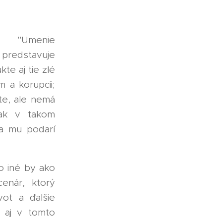
 🎞️ "Umenie
á predstavuje
te aj tie zlé
m a korupcii;
te, ale nemá
ak v takom
sa mu podarí
o iné by ako
enár, ktorý
ot a ďalšie
k aj v tomto