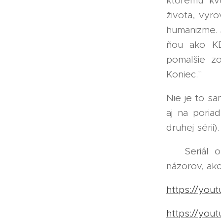
ktorému kvô
života, vyro
humanizme. 
ňou ako KD
pomalšie zo
Koniec."
Nie je to s
aj na poria
druhej sérii).
➡️ Seriál o
názorov, ako
https://you
https://you