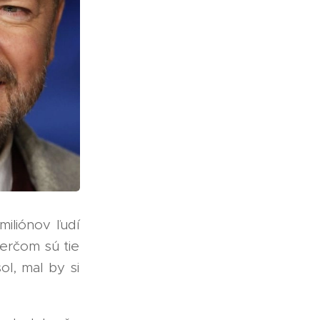
miliónov ľudí
terčom sú tie
ol, mal by si