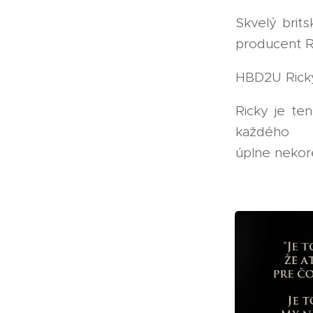
Skvelý brits
producent Ri
HBD2U Rick
Ricky je te
každého 😳 
úplne nekor