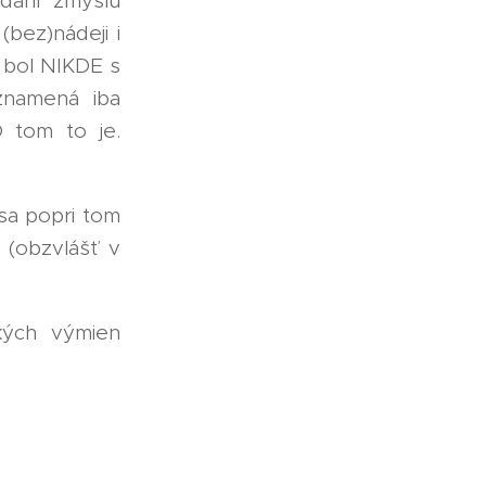
adaní zmyslu
(bez)nádeji i
 bol NIKDE s
znamená iba
O tom to je.
sa popri tom
 (obzvlášť v
ckých výmien