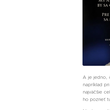
A je jedno, 
napríklad pr
najväčšie ce
ho pozrieť t