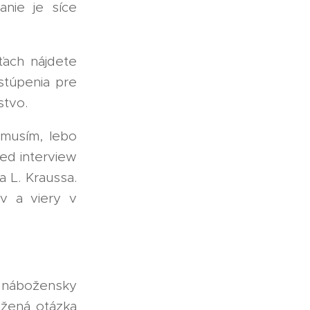
nie je síce
ťach nájdete
stúpenia pre
stvo.
emusím, lebo
ded interview
 L. Kraussa.
v a viery v
v nábožensky
ožená otázka