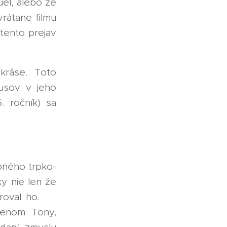
uel, alebo že
vrátane filmu
 tento prejav
kráse. Toto
usov v jeho
. ročník) sa
bného trpko-
ky nie len že
roval ho. 🎬
menom Tony,