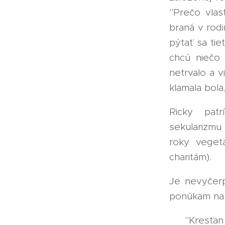
"Prečo vlas
braná v rod
pýtať sa ti
chcú niečo
netrvalo a v
klamala bola
Ricky pat
sekularizmu
roky veget
charitám). 🐕
Je nevyčerp
ponúkam na 
👉 "Kresťan 