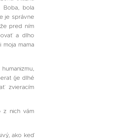
a Boba, bola
e je správne
 že pred ním
ovať a dlho
 mi moja mama
humanizmu,
rat (je dlhé
ť zvieracím
o z nich vám
sivý, ako keď