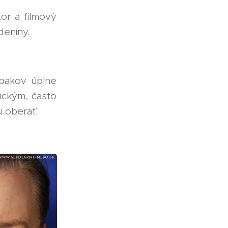
tor a filmový
deniny.
zpakov úplne
ickým, často
 oberať.