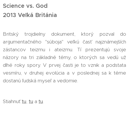
Science vs. God
2013 Veľká Británia
Britský trojdielny dokument, ktorý pozval do
argumentačného "súboja" veľkú časť najznámejších
zástancov teizmu i ateizmu. Tí prezentujú svoje
názory na tri základné témy, o ktorých sa vedú už
dlhé roky spory. V prvej časti je to vznik a podstata
vesmíru, v druhej evolúcia a v poslednej sa k téme
dostanú ľudská myseľ a vedomie.
Stiahnuť
tu
,
tu
a
tu
.