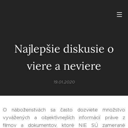
Najlepšie diskusie o
viere a neviere
19.01.2020
O náboženstvách sa často dozviete množstvo
vyvážených a objektívnejších informácií práve z
filmov a dokumentov, ktoré NIE SÚ zamerané