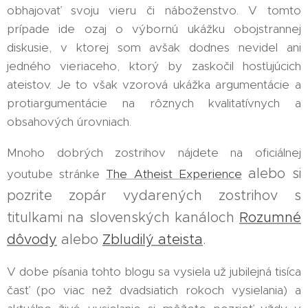
obhajovať svoju vieru či náboženstvo. V tomto
prípade ide ozaj o výbornú ukážku obojstrannej
diskusie, v ktorej som avšak dodnes nevidel ani
jedného vieriaceho, ktorý by zaskočil hosťujúcich
ateistov. Je to však vzorová ukážka argumentácie a
protiargumentácie na rôznych kvalitatívnych a
obsahových úrovniach.
Mnoho dobrých zostrihov nájdete na oficiálnej
alebo si
youtube stránke
The Atheist Experience
pozrite zopár vydarených zostrihov s
titulkami na slovenských kanáloch
Rozumné
dôvody
alebo
Zbludilý ateista
.
V dobe písania tohto blogu sa vysiela už jubilejná tisíca
časť (po viac než dvadsiatich rokoch vysielania) a