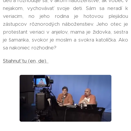
detí a rozhoduje sa, v akom náboženstve, ak vôbec v
nejakom, vychovávať svoje deti. Sám sa neradí k
veriacim, no jeho rodina je hotovou plejádou
zástupcov rôznorodých náboženstiev. Jeho otec je
protestant veriaci v anjelov, mama je židovka, sestra
je šamanka, svokor je moslim a svokra katolíčka. Ako
sa nakoniec rozhodne?
Stiahnuť tu (en, de).