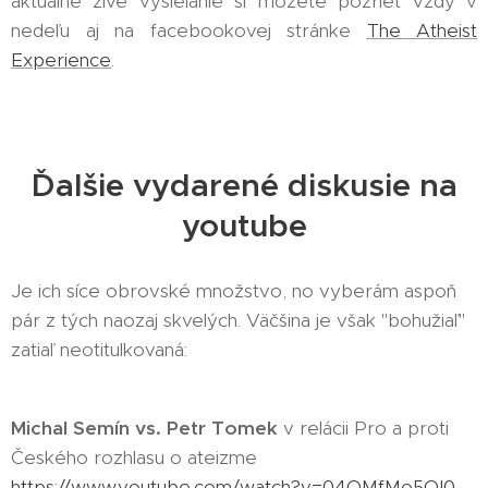
aktuálne živé vysielanie si môžete pozrieť vždy v
nedeľu aj na facebookovej stránke
The Atheist
Experience
.
Ďalšie vydarené diskusie na
youtube
Je ich síce obrovské množstvo, no vyberám aspoň
pár z tých naozaj skvelých. Väčšina je však "bohužiaľ"
zatiaľ neotitulkovaná:
Michal Semín vs. Petr Tomek
v relácii Pro a proti
Českého rozhlasu o ateizme
https://www.youtube.com/watch?v=04OMfMo5QI0