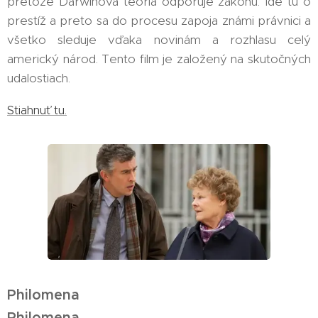
pretože Darwinova teória odporuje zákonu. Ide tu o
prestíž a preto sa do procesu zapoja známi právnici a
všetko sleduje vďaka novinám a rozhlasu celý
americký národ. Tento film je založený na skutočných
udalostiach.
Stiahnuť tu.
Philomena
Philomena