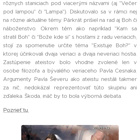
rôznych staniciach pod viacerými názvami (aj "Večer
pod lampou" či "Lampa"). Diskutovalo sa v rámci nej
na rôzne aktuálne témy. Párkrát prišiel na rad aj Boh či
náboženstvo. Okrem tém ako napríklad "Kam sa
stratil Boh" či "Bože kde si" s hosťami z radu veriacich,
stojí za spomenutie určite téma "Existuje Boh?" v
ktorej účinkovali dvaja veriaci a dvaja neveriaci hostia.
Zastúpenie ateistov bolo vhodne zvolené len v
osobe filozofa a bývalého veriaceho Pavla Cesnaka.
Argumenty Pavla Ševeru ako ateistu nestáli takmer
za nič, nedokázal reprezentovať túto skupinu ani
zďaleka. Škoda, ináč by to bola výborná debata.
Pozrieť tu.