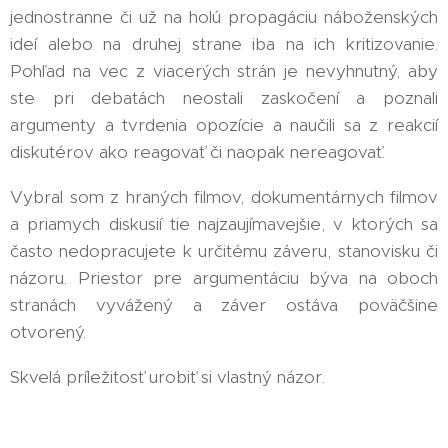
jednostranne či už na holú propagáciu náboženských
ideí alebo na druhej strane iba na ich kritizovanie.
Pohľad na vec z viacerých strán je nevyhnutný, aby
ste pri debatách neostali zaskočení a poznali
argumenty a tvrdenia opozície a naučili sa z reakcií
diskutérov ako reagovať či naopak nereagovať.
Vybral som z hraných filmov, dokumentárnych filmov
a priamych diskusií tie najzaujímavejšie, v ktorých sa
často nedopracujete k určitému záveru, stanovisku či
názoru. Priestor pre argumentáciu býva na oboch
stranách vyvážený a záver ostáva poväčšine
otvorený.
Skvelá príležitosť urobiť si vlastný názor.