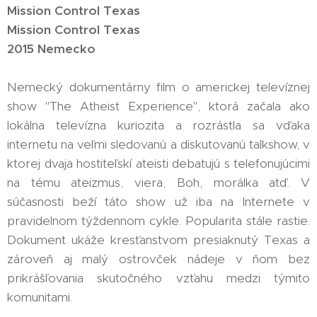
Mission Control Texas
Mission Control Texas
2015 Nemecko
Nemecký dokumentárny film o americkej televíznej
show "The Atheist Experience", ktorá začala ako
lokálna televízna kuriozita a rozrástla sa vďaka
internetu na veľmi sledovanú a diskutovanú talkshow, v
ktorej dvaja hostiteľskí ateisti debatujú s telefonujúcimi
na tému ateizmus, viera, Boh, morálka atď. V
súčasnosti beží táto show už iba na Internete v
pravidelnom týždennom cykle. Popularita stále rastie.
Dokument ukáže kresťanstvom presiaknutý Texas a
zároveň aj malý ostrovček nádeje v ňom bez
prikrášľovania skutočného vzťahu medzi týmito
komunitami.