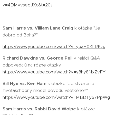
v=4DMyvseoJXc&t=20s
Sam Harris vs. Villiam Lane Craig
k otázke "Je
dobro od Boha?"
https://www.youtube.com/watch?v=yqaHXKLRKzg
Richard Dawkins vs. George Pell
v relácii Q&A
odpovedajú na rôzne otázky
https://www.youtube.com/watch?v=y8hy8NxZvFY
Bill Nye vs. Ken Ham
k otázke "Je stvorenie
životaschopný model pôvodu všetkého?"
https://www.youtube.com/watch?v=MBDTy67PpWg
Sam Harris vs. Rabbi David Wolpe
k otázke