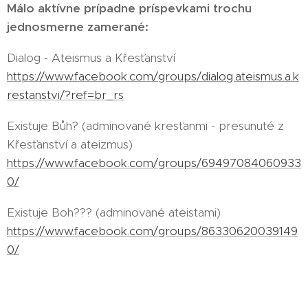
Málo aktívne prípadne príspevkami trochu
jednosmerne zamerané:
Dialog - Ateismus a Křesťanství
https://www.facebook.com/groups/dialog.ateismus.a.k
restanstvi/?ref=br_rs
Existuje Bůh? (adminované kresťanmi - presunuté z
Křesťanství a ateizmus)
https://www.facebook.com/groups/69497084060933
0/
Existuje Boh??? (adminované ateistami)
https://www.facebook.com/groups/86330620039149
0/