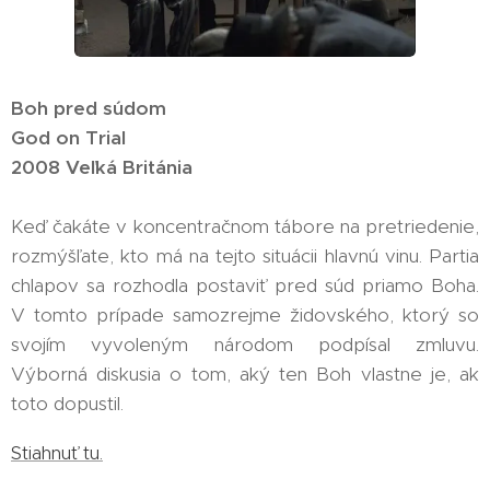
Boh pred súdom
God on Trial
2008 Veľká Británia
Keď čakáte v koncentračnom tábore na pretriedenie,
rozmýšľate, kto má na tejto situácii hlavnú vinu. Partia
chlapov sa rozhodla postaviť pred súd priamo Boha.
V tomto prípade samozrejme židovského, ktorý so
svojím vyvoleným národom podpísal zmluvu.
Výborná diskusia o tom, aký ten Boh vlastne je, ak
toto dopustil.
Stiahnuť tu.