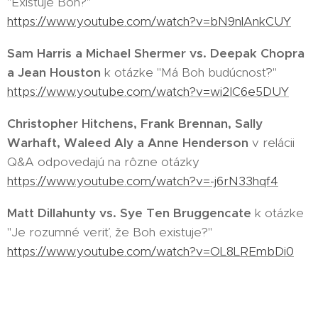
"Existuje Boh?"
https://www.youtube.com/watch?v=bN9nlAnkCUY
Sam Harris a Michael Shermer vs. Deepak Chopra
a Jean Houston
k otázke "Má Boh budúcnosť?"
https://www.youtube.com/watch?v=wi2IC6e5DUY
Christopher Hitchens, Frank Brennan, Sally
Warhaft, Waleed Aly a Anne Henderson
v relácii
Q&A odpovedajú na rôzne otázky
https://www.youtube.com/watch?v=-j6rN33hqf4
Matt Dillahunty vs. Sye Ten Bruggencate
k otázke
"Je rozumné veriť, že Boh existuje?"
https://www.youtube.com/watch?v=OL8LREmbDi0