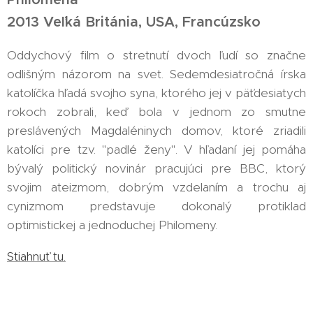
2013 Veľká Británia, USA, Francúzsko
Oddychový film o stretnutí dvoch ľudí so značne
odlišným názorom na svet. Sedemdesiatročná írska
katolíčka hľadá svojho syna, ktorého jej v päťdesiatych
rokoch zobrali, keď bola v jednom zo smutne
preslávených Magdaléninych domov, ktoré zriadili
katolíci pre tzv. "padlé ženy". V hľadaní jej pomáha
bývalý politický novinár pracujúci pre BBC, ktorý
svojim ateizmom, dobrým vzdelaním a trochu aj
cynizmom predstavuje dokonalý protiklad
optimistickej a jednoduchej Philomeny.
Stiahnuť tu.