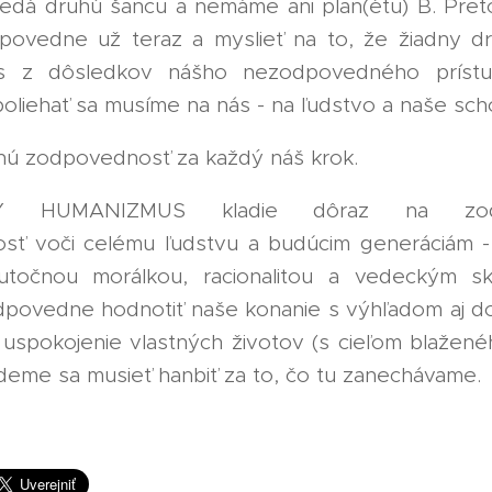
edá druhú šancu a nemáme ani plan(étu) B. Pre
povedne už teraz a myslieť na to, že žiadny d
s z dôsledkov nášho nezodpovedného príst
oliehať sa musíme na nás - na ľudstvo a naše sch
ú zodpovednosť za každý náš krok.
Y HUMANIZMUS kladie dôraz na zodp
sť voči celému ľudstvu a budúcim generáciám -
kutočnou morálkou, racionalitou a vedeckým s
ovedne hodnotiť naše konanie s výhľadom aj d
a uspokojenie vlastných životov (s cieľom blažené
udeme sa musieť hanbiť za to, čo tu zanechávame.