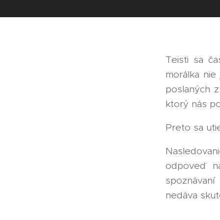
Teisti sa ča
morálka nie
poslaných z
ktorý nás p
Preto sa uti
Nasledovani
odpoveď na
spoznávaní
nedáva sku