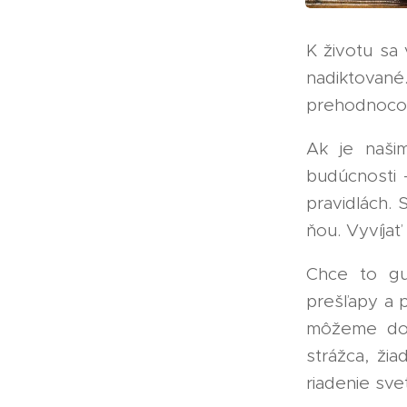
K životu sa
nadiktova
prehodnocova
Ak je našim
budúcnosti 
pravidlách. 
ňou. Vyvíjať
Chce to gu
prešľapy a 
môžeme dos
strážca, ži
riadenie sve