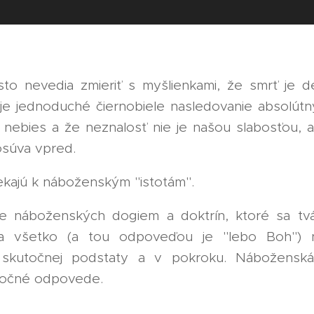
sto nevedia zmieriť s myšlienkami, že smrť je de
 je jednoduché čiernobiele nasledovanie absolútny
 nebies a že neznalosť nie je našou slabosťou, 
osúva vpred.
ekajú k náboženským "istotám".
e náboženských dogiem a doktrín, ktoré sa tvá
 všetko (a tou odpoveďou je "lebo Boh") 
 skutočnej podstaty a v pokroku. Náboženská
točné odpovede.