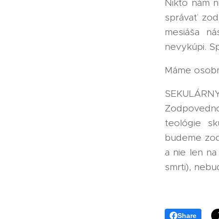
Nikto nám n
správať zod
mesiáša ná
nevykúpi. Sp
Máme osobn
SEKULÁRN
Zodpovedno
teológie s
budeme zodp
a nie len n
smrti), neb
Share