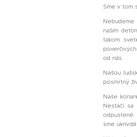
Sme v tom s
Nebudeme s
našim deťom
takom svet
poverčivých 
od nás.
Našou ľudsk
posmrtný ži
Naše konani
Nestačí sa
odpustené.
sme ukrivdil