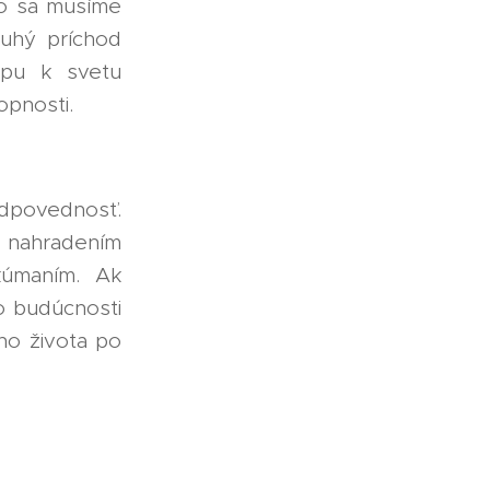
to sa musíme
ruhý príchod
upu k svetu
opnosti.
ovednosť.
 nahradením
kúmaním. Ak
o budúcnosti
ho života po