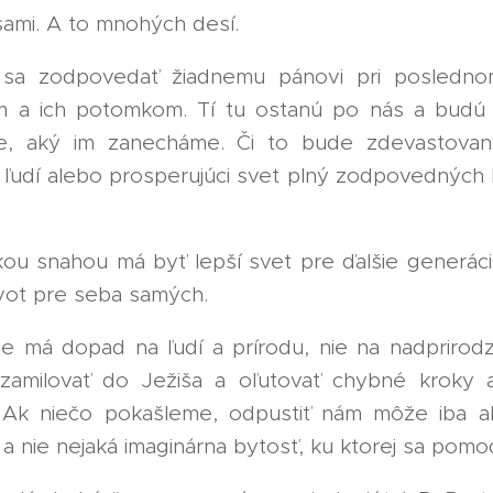
ami. A to mnohých desí.
a zodpovedať žiadnemu pánovi pri posledno
 a ich potomkom. Tí tu ostanú po nás a budú 
e, aký im zanecháme. Či to bude zdevastovan
ľudí alebo prosperujúci svet plný zodpovedných ľu
ou snahou má byť lepší svet pre ďalšie generácie
vot pre seba samých.
e má dopad na ľudí a prírodu, nie na nadprirodz
 zamilovať do Ježiša a oľutovať chybné kroky
 Ak niečo pokašleme, odpustiť nám môže iba a
i a nie nejaká imaginárna bytosť, ku ktorej sa pomo