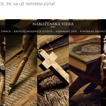
it, že sa už netreba pýtať.