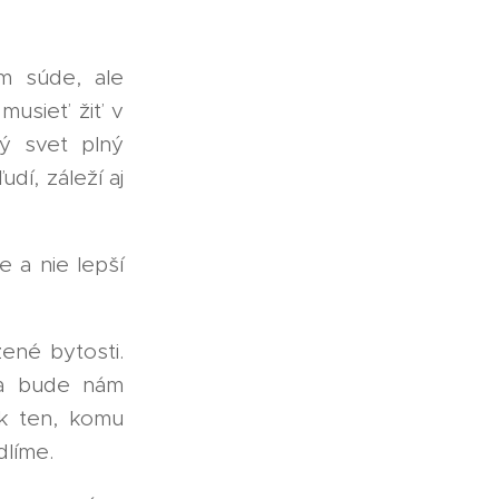
m súde, ale
musieť žiť v
ý svet plný
dí, záleží aj
 a nie lepší
ené bytosti.
 a bude nám
k ten, komu
dlíme.