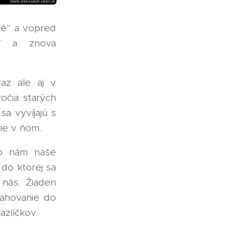
té" a vopred
iť a znova
raz ale aj v
očia starých
sa vyvíjajú s
ie v ňom.
to nám naše
do ktorej sa
nás. Žiaden
sahovanie do
azlíčkov.