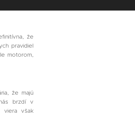
finitívna, že
ch pravidiel
ale motorom,
ria, že majú
nás brzdí v
 viera však