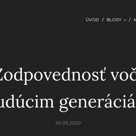
ÚVOD
BLOGY
Zodpovednosť voč
udúcim generáci
30.05.2020