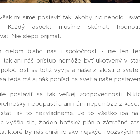
 však musíme postaviť tak, akoby nič nebolo "svä
né. Každý aspekt musíme skúmať, hodnot
ť. Nie slepo prijímať.
 cieľom blaho nás i spoločnosti - nie len te
- tak ani náš prístup nemôže byť ukotvený v stár
Spoločnosť sa totiž vyvíja a naše znalosti o svete 
 sa teda má aj náš pohľad na svet a naše postaven
le postaviť sa tak veľkej zodpovednosti. Nik
prehrešky neodpustí a ani nám nepomôže z kaše, 
tať, ak to nezvládneme. Je to všetko iba na 
ada vyššia sila, žiaden božský plán a zázračné za
ta, ktoré by nás chránilo ako nejakých božských m