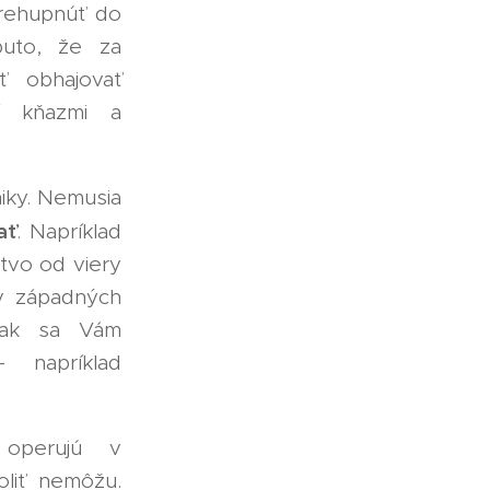
prehupnúť do
puto, že za
ť obhajovať
tí kňazmi a
niky. Nemusia
ať
. Napríklad
tvo od viery
 v západných
tak sa Vám
 napríklad
 operujú v
oliť nemôžu.