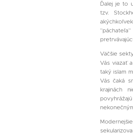
Ďalej je to
tzv. Stock
akýchkoľve
"páchateľa
pretrvávajúc
Väčšie sekty
Vás viazať 
taký islam 
Vás čaká sm
krajinách
povyhráža
nekonečným
Modernejš
sekularizov