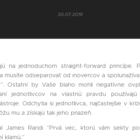
30.07.2019
jú na jednoduchom straight-forward princípe.
sa musíte odseparovať od inovercov a spolunažíva
". Ostatní by Vaše blaho mohli negatívne ovpl
aní jednotlivcov na vlastnú pravdu používajú 
stroje. Odchytia si jednotlivca, najčastejšie v kríz
môžu mu a získajú tak jeho priazeň.
l James Randi "Prvá vec, ktorú vám sekty pov
ní klamú."