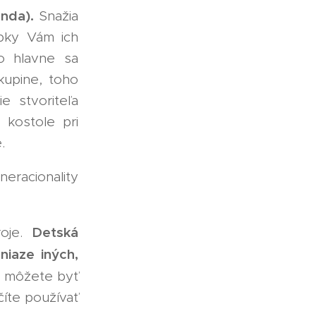
anda).
Snažia
epky Vám ich
no hlavne sa
kupine, toho
e stvoriteľa
 kostole pri
.
neracionality
Detská
roje.
niaze iných,
e môžete byť
íte používať