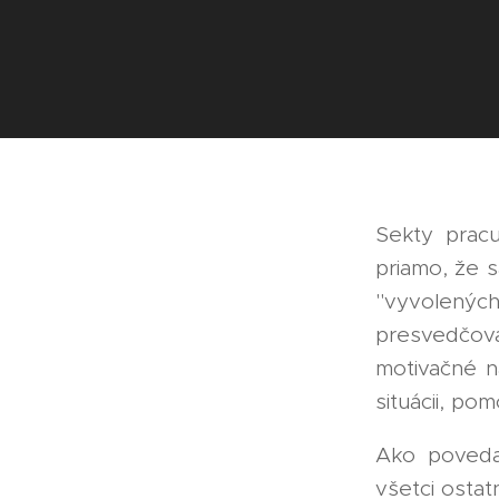
Sekty pracu
priamo, že 
"vyvolených
presvedčov
motivačné ná
situácii, po
Ako poveda
všetci ostat