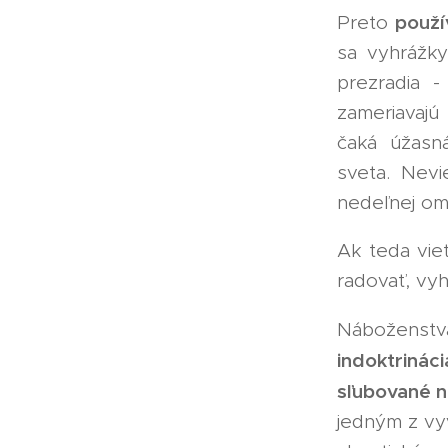
použí
Preto
sa vyhrážky
prezradia -
zameriavajú
čaká úžasná
sveta. Nevi
nedeľnej om
Ak teda viet
radovať, vyhr
Náboženstv
indoktrinác
sľubované 
jedným z vy