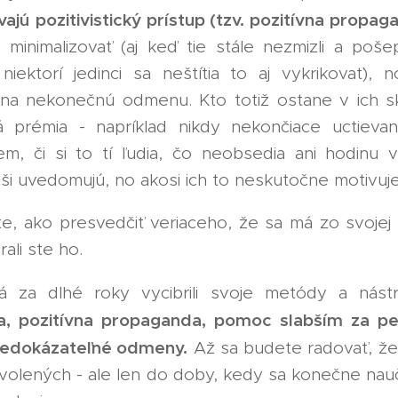
vajú
pozitivistický prístup (tzv. pozitívna propag
 minimalizovať (aj keď tie stále nezmizli a poš
 niektorí jedinci sa neštítia to aj vykrikovať), 
 na nekonečnú odmenu. Kto totiž ostane v ich s
 prémia - napríklad nikdy nekončiace uctievani
em, či si to tí ľudia, čo neobsedia ani hodinu v
ši uvedomujú, no akosi ich to neskutočne motivuje
e, ako presvedčiť veriaceho, že sa má zo svojej 
ali ste ho.
á za dlhé roky vycibrili svoje metódy a nást
ia, pozitívna propaganda, pomoc slabším za pe
nedokázateľné odmeny.
Až sa budete radovať, ž
volených - ale len do doby, kedy sa konečne nauč