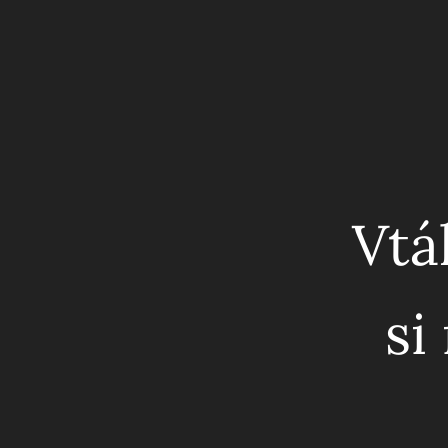
Vtá
si