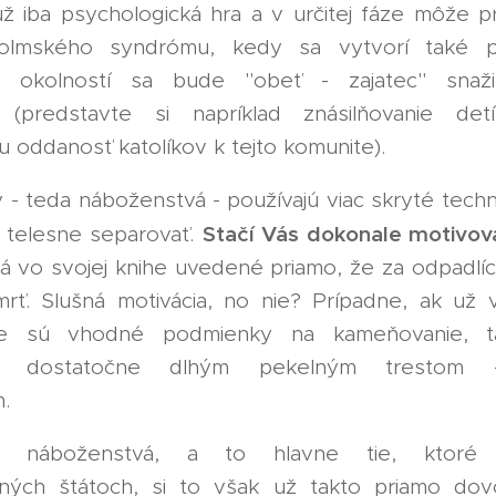
 už iba psychologická hra a v určitej fáze môže 
holmského syndrómu, kedy sa vytvorí také 
k okolností sa bude "obeť - zajatec" snaži
" (predstavte si napríklad znásilňovanie de
u oddanosť katolíkov k tejto komunite).
 - teda náboženstvá - používajú viac skryté tech
Stačí Vás dokonale motivov
a telesne separovať.
má vo svojej knihe uvedené priamo, že za odpadlíc
rť. Slušná motivácia, no nie? Prípadne, ak už
 nie sú vhodné podmienky na kameňovanie, 
jú dostatočne dlhým pekelným trestom -
.
ie náboženstvá, a to hlavne tie, ktoré
aných štátoch, si to však už takto priamo dov