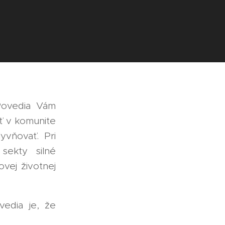
 Povedia Vám
ť v komunite
yvňovať. Pri
sekty silné
ovej životnej
edia je, že