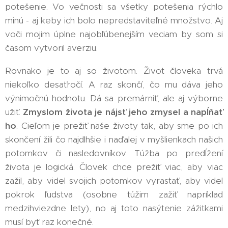
potešenie. Vo večnosti sa všetky potešenia rýchlo
minú - aj keby ich bolo nepredstaviteľné množstvo. Aj
voči mojim úplne najobľúbenejším veciam by som si
časom vytvoril averziu.
Rovnako je to aj so životom. Život človeka trvá
niekoľko desaťročí. A raz skončí, čo mu dáva jeho
výnimočnú hodnotu. Dá sa premárniť, ale aj výborne
užiť.
Zmyslom života je nájsť jeho zmysel a napĺňať
ho
. Cieľom je prežiť naše životy tak, aby sme po ich
skončení žili čo najdlhšie i naďalej v myšlienkach našich
potomkov či nasledovníkov. Túžba po predĺžení
života je logická. Človek chce prežiť viac, aby viac
zažil, aby videl svojich potomkov vyrastať, aby videl
pokrok ľudstva (osobne túžim zažiť napríklad
medzihviezdne lety), no aj toto nasýtenie zážitkami
musí byť raz konečné.