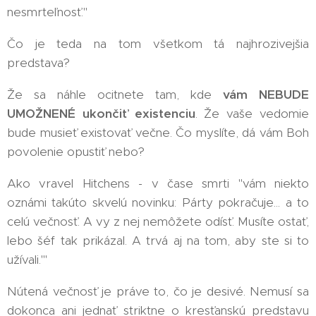
nesmrteľnosť."
Čo je teda na tom všetkom tá najhrozivejšia
predstava?
Že sa náhle ocitnete tam, kde
vám NEBUDE
UMOŽNENÉ ukončiť existenciu
. Že vaše vedomie
bude musieť existovať večne. Čo myslíte, dá vám Boh
povolenie opustiť nebo?
Ako vravel Hitchens - v čase smrti "vám niekto
oznámi takúto skvelú novinku: Párty pokračuje... a to
celú večnosť. A vy z nej nemôžete odísť. Musíte ostať,
lebo šéf tak prikázal. A trvá aj na tom, aby ste si to
užívali.'"
Nútená večnosť je práve to, čo je desivé. Nemusí sa
dokonca ani jednať striktne o kresťanskú predstavu