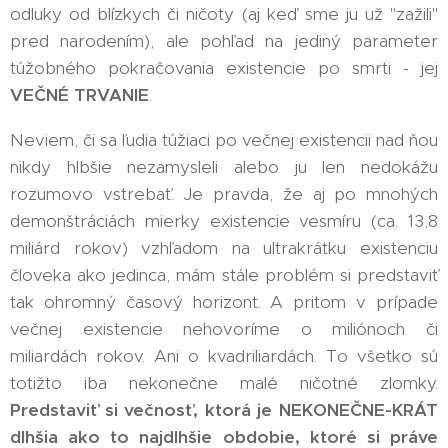
odluky od blízkych či ničoty (aj keď sme ju už "zažili"
pred narodením), ale pohľad na jediný parameter
túžobného pokračovania existencie po smrti - jej
VEČNÉ TRVANIE
.
Neviem, či sa ľudia túžiaci po večnej existencii nad ňou
nikdy hlbšie nezamysleli alebo ju len nedokážu
rozumovo vstrebať. Je pravda, že aj po mnohých
demonštráciách mierky existencie vesmíru (ca. 13,8
miliárd rokov) vzhľadom na ultrakrátku existenciu
človeka ako jedinca, mám stále problém si predstaviť
tak ohromný časový horizont. A pritom v prípade
večnej existencie nehovoríme o miliónoch či
miliardách rokov. Ani o kvadriliardách. To všetko sú
totižto iba nekonečne malé ničotné zlomky.
Predstaviť si večnosť, ktorá je NEKONEČNE-KRÁT
dlhšia ako to najdlhšie obdobie, ktoré si práve