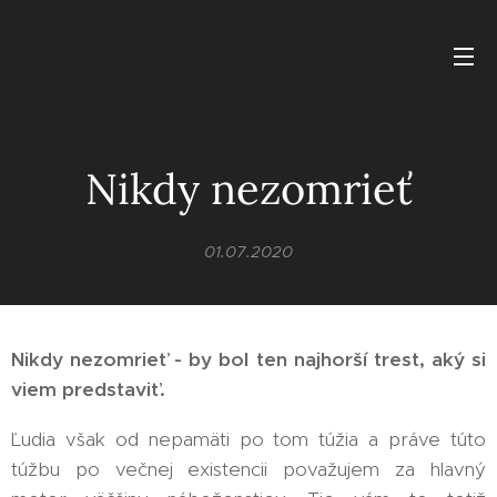
Nikdy nezomrieť
01.07.2020
Nikdy nezomrieť - by bol ten najhorší trest, aký si
viem predstaviť.
Ľudia však od nepamäti po tom túžia a práve túto
túžbu po večnej existencii považujem za hlavný