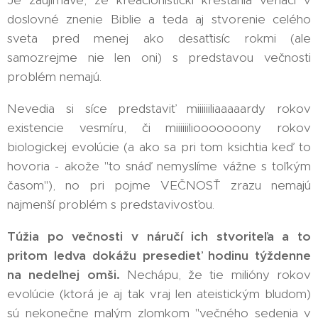
doslovné znenie Biblie a teda aj stvorenie celého
sveta pred menej ako desaťtisíc rokmi (ale
samozrejme nie len oni) s predstavou večnosti
problém nemajú.
Nevedia si síce predstaviť miiiiiiliaaaaardy rokov
existencie vesmíru, či miiiiiiliooooooony rokov
biologickej evolúcie (a ako sa pri tom ksichtia keď to
hovoria - akože "to snáď nemyslíme vážne s toľkým
časom"), no pri pojme VEČNOSŤ zrazu nemajú
najmenší problém s predstavivosťou.
Túžia po večnosti v náručí ich stvoriteľa a to
pritom ledva dokážu presedieť hodinu týždenne
na nedeľnej omši.
Nechápu, že tie milióny rokov
evolúcie (ktorá je aj tak vraj len ateistickým bludom)
sú nekonečne malým zlomkom "večného sedenia v