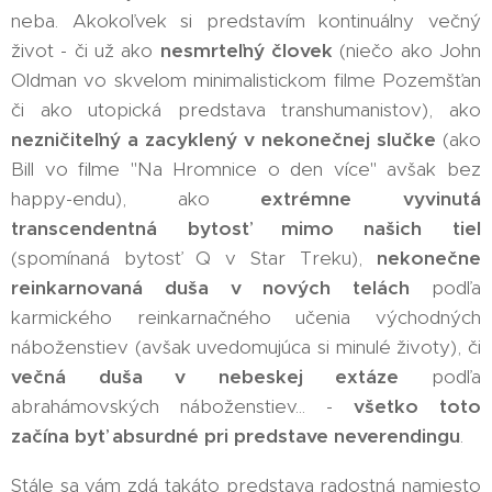
neba. Akokoľvek si predstavím kontinuálny večný
život - či už ako
nesmrteľný človek
(niečo ako John
Oldman vo skvelom minimalistickom filme Pozemšťan
či ako utopická predstava transhumanistov), ako
nezničiteľný a zacyklený v nekonečnej slučke
(ako
Bill vo filme "Na Hromnice o den více" avšak bez
happy-endu), ako
extrémne vyvinutá
transcendentná bytosť mimo našich tiel
(spomínaná bytosť Q v Star Treku),
nekonečne
reinkarnovaná duša v nových telách
podľa
karmického reinkarnačného učenia východných
náboženstiev (avšak uvedomujúca si minulé životy), či
večná duša v nebeskej extáze
podľa
abrahámovských náboženstiev... -
všetko toto
začína byť absurdné pri predstave neverendingu
.
Stále sa vám zdá takáto predstava radostná namiesto