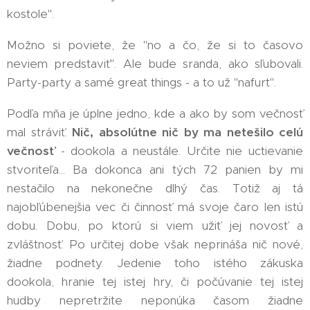
kostole".
Možno si poviete, že "no a čo, že si to časovo
neviem predstaviť". Ale bude sranda, ako sľubovali.
Party-party a samé great things - a to už "nafurt".
Podľa mňa je úplne jedno, kde a ako by som večnosť
mal stráviť.
Nič, absolútne nič by ma netešilo celú
večnosť
- dookola a neustále. Určite nie uctievanie
stvoriteľa... Ba dokonca ani tých 72 panien by mi
nestačilo na nekonečne dlhý čas. Totiž aj tá
najobľúbenejšia vec či činnosť má svoje čaro len istú
dobu. Dobu, po ktorú si viem užiť jej novosť a
zvláštnosť. Po určitej dobe však neprináša nič nové,
žiadne podnety. Jedenie toho istého zákuska
dookola, hranie tej istej hry, či počúvanie tej istej
hudby nepretržite neponúka časom žiadne