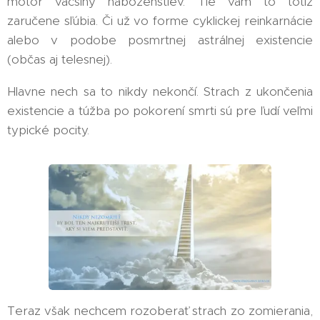
motor väčšiny náboženstiev. Tie vám to totiž
zaručene sľúbia. Či už vo forme cyklickej reinkarnácie
alebo v podobe posmrtnej astrálnej existencie
(občas aj telesnej).
Hlavne nech sa to nikdy nekončí. Strach z ukončenia
existencie a túžba po pokorení smrti sú pre ľudí veľmi
typické pocity.
Teraz však nechcem rozoberať strach zo zomierania,