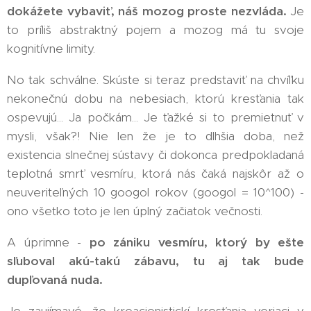
dokážete vybaviť, náš mozog proste nezvláda.
Je
to príliš abstraktný pojem a mozog má tu svoje
kognitívne limity.
No tak schválne. Skúste si teraz predstaviť na chvíľku
nekonečnú dobu na nebesiach, ktorú kresťania tak
ospevujú... Ja počkám... Je ťažké si to premietnuť v
mysli, však?! Nie len že je to dlhšia doba, než
existencia slnečnej sústavy či dokonca predpokladaná
teplotná smrť vesmíru, ktorá nás čaká najskôr až o
neuveriteľných 10 googol rokov (googol = 10^100) -
ono všetko toto je len úplný začiatok večnosti.
A úprimne -
po zániku vesmíru, ktorý by ešte
sľuboval akú-takú zábavu, tu aj tak bude
dupľovaná nuda.
Je zaujímavé, že kreacionistickí kresťania veriaci v