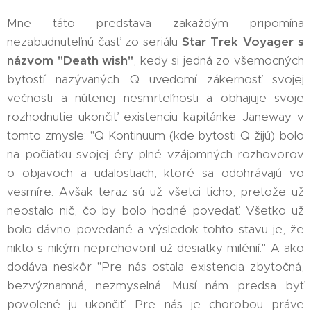
Mne táto predstava zakaždým pripomína
nezabudnuteľnú časť zo seriálu
Star Trek Voyager s
názvom "Death wish"
, kedy si jedná zo všemocných
bytostí nazývaných Q uvedomí zákernosť svojej
večnosti a nútenej nesmrteľnosti a obhajuje svoje
rozhodnutie ukončiť existenciu kapitánke Janeway v
tomto zmysle: "Q Kontinuum (kde bytosti Q žijú) bolo
na počiatku svojej éry plné vzájomných rozhovorov
o objavoch a udalostiach, ktoré sa odohrávajú vo
vesmíre. Avšak teraz sú už všetci ticho, pretože už
neostalo nič, čo by bolo hodné povedať. Všetko už
bolo dávno povedané a výsledok tohto stavu je, že
nikto s nikým neprehovoril už desiatky milénií." A ako
dodáva neskôr "Pre nás ostala existencia zbytočná,
bezvýznamná, nezmyselná. Musí nám predsa byť
povolené ju ukončiť. Pre nás je chorobou práve