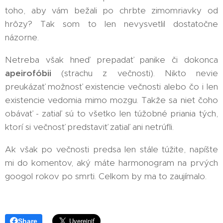
toho, aby vám bežali po chrbte zimomriavky od
hrôzy? Tak som to len nevysvetlil dostatočne
názorne.
Netreba však hneď prepadať panike či dokonca
apeirofóbii
(strachu z večnosti). Nikto nevie
preukázať možnosť existencie večnosti alebo čo i len
existencie vedomia mimo mozgu. Takže sa niet čoho
obávať - zatiaľ sú to všetko len túžobné priania tých,
ktorí si večnosť predstaviť zatiaľ ani netrúfli.
Ak však po večnosti predsa len stále túžite, napíšte
mi do komentov, aký máte harmonogram na prvých
googol rokov po smrti. Celkom by ma to zaujímalo.
Share