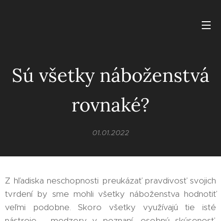
Sú všetky náboženstvá
rovnaké?
01.01.2022
Z hľadiska neschopnosti preukázať pravdivosť svojich
tvrdení by sme mohli všetky náboženstva hodnotiť
veľmi podobne. Skoro všetky využívajú tie isté
nástroje - medzery v poznaní, osobnú skúsenosť,