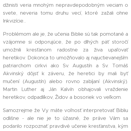
džinisti veria mnohým nepravdepodobným veciam o
svete, neveria tomu druhu vecí, ktoré zažali ohne
Inkvizície...
Problémom ale je, že učenia Biblie sú tak pomotané a
vzájomne si odporujúce, že po dlhých päť storočí
umožnili kresťanom radostne za živa upaľovať
heretikov. Dokonca to umožňovalo aj najuctievanejším
patriarchom cirkvi ako Sv. Augustín a Sv. Tomáš
Akvinský dôjsť k záveru, že heretici by mali byť
mučení (Augustín) alebo rovno zabíjaní (Akvinský).
Martin Luther aj Ján Kalvín obhajovali vraždenie
heretikov, odpadlíkov, Židov a bosoriek vo veľkom.
Samozrejme že Vy máte voľnosť interpretovať Bibliu
odlišne - ale nie je to úžasné, že práve Vám sa
podarilo rozpoznať pravdivé učenie kresťanstva, kým