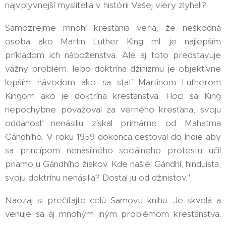
najvplyvnejší myslitelia v histórii Vašej viery zlyhali? 🤔
Samozrejme mnohí kresťania veria, že neškodná
osoba ako Martin Luther King ml. je najlepším
príkladom ich náboženstva. Ale aj toto predstavuje
vážny problém, lebo doktrína džinizmu je objektívne
lepším návodom ako sa stať Martinom Lutherom
Kingom ako je doktrína kresťanstva. Hoci sa King
nepochybne považoval za verného kresťana, svoju
oddanosť nenásiliu získal primárne od Mahatma
Gándhího. V roku 1959 dokonca cestoval do Indie aby
sa princípom nenásilného sociálneho protestu učil
priamo u Gándhího žiakov. Kde našiel Gándhí, hinduista,
svoju doktrínu nenásilia? Dostal ju od džinistov." 👈
Naozaj si prečítajte celú Samovu knihu. Je skvelá a
venuje sa aj mnohým iným problémom kresťanstva.