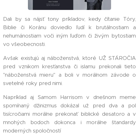
Dali by sa nájsť tony príkladov, kedy čítanie Tóry,
Biblie či Koránu doviedlo ľudí k brutálnostiam a
nehumánostiam voči iným ľuďom či živým bytostiam
vo všeobecnosti.
Avšak existujú aj náboženstvá, ktoré UŽ STÁROČIA
pred vznikom kresťanstva či islamu prekonali tieto
"náboženstvá mieru" a boli v morálnom závode o
svetelné roky pred nimi.
Napríklad aj Samom Harrisom v dnešnom meme
spomínaný džinizmus dokázal už pred dva a pol
tisícročiami morálne prekonať biblické desatoro a v
mnohých bodoch dokonca i morálne štandardy
moderných spoločností ‼️