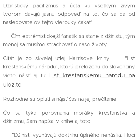
Džinistický pacifizmus a úcta ku všetkým živým
tvorom dávajú jasnú odpoveď na to, čo sa dá od
nasledovateľov tejto vierouky čakať:
➡️ Čím extrémistickejší fanatik sa stane z džinistu, tým
menej sa musíme strachovať o naše životy.
Citát je zo skvelej útlej Harrisovej knihy 📘 "List
kresťanskému národu", ktorú preloženú do slovenčiny
List krestanskemu narodu na
viete nájsť aj tu:
uloz.to
Rozhodne sa oplatí si nájsť čas na jej prečítanie. 🧐
Čo sa týka porovnania morálky kresťanstva a
džinizmu, Sam napísal v knihe aj toto:
👉 "Džinisti vyznávajú doktrínu úplného nenásilia. Hoci