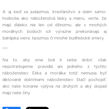
👍
A aj keď sa judaizmus, kresťanstvo a islam samo-
hodnotia ako náboženstvá lásky a mieru, verte, že
majú ďaleko nie len od džinizmu, ale v mnohých
morálnych bodoch ich výrazne prekonávajú aj
bahájska viera, taoizmus či mnohé budhistické smery.
***
Na to, aby sme boli k sebe dobrí, však
nepotrebujeme pravidlá ani jedného z týchto
náboženstiev. Etika a morálka totiž nemusia byť
diktované doktrínami náboženstiev. Stačí pochopiť,
ako naše konanie vplýva na druhých a aký dopad
majú naše činy.