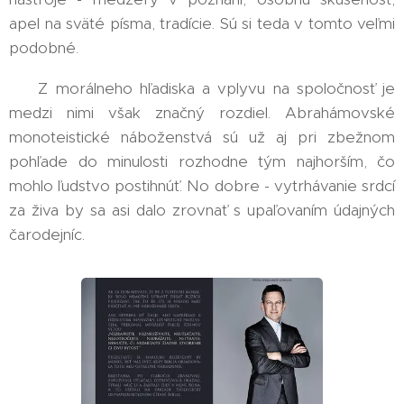
apel na sväté písma, tradície. Sú si teda v tomto veľmi
podobné.
⚠️ Z morálneho hľadiska a vplyvu na spoločnosť je
medzi nimi však značný rozdiel. Abrahámovské
monoteistické náboženstvá sú už aj pri zbežnom
pohľade do minulosti rozhodne tým najhorším, čo
mohlo ľudstvo postihnúť. No dobre - vytrhávanie srdcí
za živa by sa asi dalo zrovnať s upaľovaním údajných
čarodejníc.