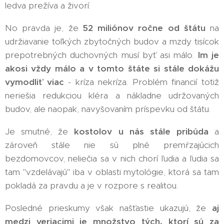
ledva prežíva a živorí.
No pravda je, že
52 miliónov ročne od štátu
na
udržiavanie toľkých zbytočných budov a mzdy tisícok
prepotrebných duchovných musí byť asi málo.
Im je
akosi vždy málo a v tomto štáte si stále dokážu
vymodliť viac
- kríza nekríza. Problém financií totiž
neriešia redukciou kléra a nákladne udržovaných
budov, ale naopak, navyšovaním príspevku od štátu.
Je smutné, že
kostolov u nás stále pribúda
a
zároveň stále nie sú plné premŕzajúcich
bezdomovcov, neliečia sa v nich chorí ľudia a ľudia sa
tam "vzdelávajú" iba v oblasti mytológie, ktorá sa tam
pokladá za pravdu a je v rozpore s realitou.
Posledné prieskumy však našťastie ukazujú, že
aj
medzi veriacimi je množstvo tých, ktorí sú za