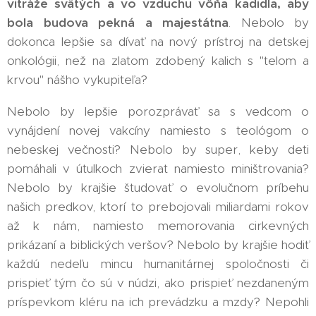
vitráže svätých a vo vzduchu vôňa kadidla, aby
bola budova pekná a majestátna
. Nebolo by
dokonca lepšie sa dívať na nový prístroj na detskej
onkológii, než na zlatom zdobený kalich s "telom a
krvou" nášho vykupiteľa?
Nebolo by lepšie porozprávať sa s vedcom o
vynájdení novej vakcíny namiesto s teológom o
nebeskej večnosti? Nebolo by super, keby deti
pomáhali v útulkoch zvierat namiesto miništrovania?
Nebolo by krajšie študovať o evolučnom príbehu
našich predkov, ktorí to prebojovali miliardami rokov
až k nám, namiesto memorovania cirkevných
prikázaní a biblických veršov? Nebolo by krajšie hodiť
každú nedeľu mincu humanitárnej spoločnosti či
prispieť tým čo sú v núdzi, ako prispieť nezdaneným
príspevkom kléru na ich prevádzku a mzdy? Nepohli