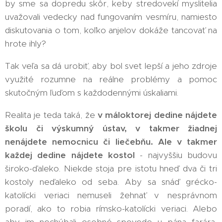
by sme sa dopredu skôr, keby stredovekí myslitelia
uvažovali vedecky nad fungovaním vesmíru, namiesto
diskutovania o tom, koľko anjelov dokáže tancovať na
hrote ihly?
Tak veľa sa dá urobiť, aby bol svet lepší a jeho zdroje
využité rozumne na reálne problémy a pomoc
skutočným ľuďom s každodennými úskaliami.
Realita je teda taká, že
v máloktorej dedine nájdete
školu či výskumný ústav, v takmer žiadnej
nenájdete nemocnicu či liečebňu. Ale v takmer
každej dedine nájdete kostol
- najvyššiu budovu
široko-ďaleko. Niekde stoja pre istotu hneď dva či tri
kostoly neďaleko od seba. Aby sa snáď grécko-
katolícki veriaci nemuseli žehnať v nesprávnom
poradí, ako to robia rímsko-katolícki veriaci. Alebo