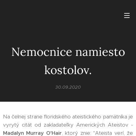
Nemocnice namiesto
kostolov.
30.09.2020
Na čelnej strane floridského ateistického pamätníka je
vyrytý citát od zakladateľky Amerických Ateistov -
Madalyn Murray O'Hair
, ktorý znie: "Ateista verí, že