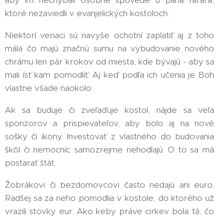
aby im nechýbali osobné spovede u pána farára,
ktoré nezaviedli v evanjelických kostoloch.
Niektorí veriaci sú navyše ochotní zaplatiť aj z toho
mála čo majú značnú sumu na vybudovanie nového
chrámu len pár krokov od miesta, kde bývajú - aby sa
mali ísť kam pomodliť. Aj keď podľa ich učenia je Boh
vlastne všade naokolo.
Ak sa buduje či zveľaďuje kostol, nájde sa veľa
sponzorov a prispievateľov, aby bolo aj na nové
sošky či ikony. Investovať z vlastného do budovania
škôl či nemocníc samozrejme nehodlajú. O to sa má
postarať štát.
Žobrákovi či bezdomovcovi často nedajú ani euro.
Radšej sa za neho pomodlia v kostole, do ktorého už
vrazili stovky eur. Ako keby práve cirkev bola tá, čo