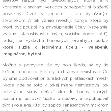
ateistov (aspoň tých uvedomelých), ktoré je v
kontraste k snahám veriacich zabezpečiť si blažený
posmrtný život v jednote s ich vysnívaným
stvoriteľom. A tak veriaci investujú zdroje, ktoré by
mohli byť použité na zmysluplnejšie účely (vzdelanie,
výskum, starostlivosť o iných, sociálnu pomoc atď.),
radšej na výstavbu honosných sakrálnych budov,
ktoré
slúžia k jedinému účelu - velebeniu
imaginárnej bytosti.
Možno si pomyslíte, že by bola škoda, ak by tie
krásne a honosné kostoly a chrámy neexistovali. Čo
by sme obdivovali pri turistických prehliadkach miest?
Nikde inde sa totiž v takej miere neinvestovali tak
nehorázne sumy peňazí, ako do budov, ktorých
účelom je uctievať ľudské predstavy a uspokojovať
tým svoje egá. Kto by zaplatil renesančným maliarom