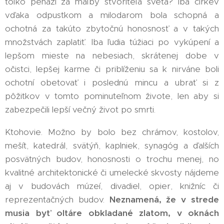
toľko peňazí za maľby stvoriteľa sveta? Iba cirkev
vďaka odpustkom a milodarom bola schopná a
ochotná za takúto zbytočnú honosnosť a v takých
množstvách zaplatiť. Iba ľudia túžiaci po vykúpení a
lepšom mieste na nebesiach, skrátenej dobe v
očistci, lepšej karme či priblíženiu sa k nirváne boli
ochotní obetovať i poslednú mincu a ubrať si z
pôžitkov v tomto pominuteľnom živote, len aby si
zabezpečili lepší večný život po smrti.
Ktohovie. Možno by bolo bez chrámov, kostolov,
mešít, katedrál, svätýň, kaplniek, synagóg a ďalších
posvätných budov, honosnosti o trochu menej, no
kvalitné architektonické či umelecké skvosty nájdeme
aj v budovách múzeí, divadiel, opier, knižníc či
reprezentačných budov.
Neznamená, že v strede
musia byť oltáre obkladané zlatom, v oknách