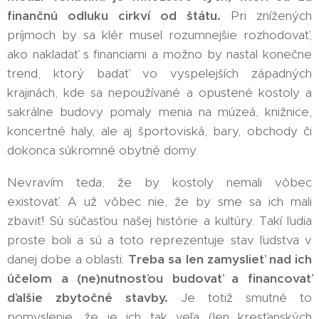
finančnú odluku cirkví od štátu.
Pri znížených
príjmoch by sa klér musel rozumnejšie rozhodovať,
ako nakladať s financiami a možno by nastal konečne
trend, ktorý badať vo vyspelejších západných
krajinách, kde sa nepoužívané a opustené kostoly a
sakrálne budovy pomaly menia na múzeá, knižnice,
koncertné haly, ale aj športoviská, bary, obchody či
dokonca súkromné obytné domy.
Nevravím teda, že by kostoly nemali vôbec
existovať. A už vôbec nie, že by sme sa ich mali
zbaviť! Sú súčasťou našej histórie a kultúry. Takí ľudia
proste boli a sú a toto reprezentuje stav ľudstva v
danej dobe a oblasti.
Treba sa len zamyslieť nad ich
účelom a (ne)nutnosťou budovať a financovať
ďalšie zbytočné stavby.
Je totiž smutné to
pomyslenie, že je ich tak veľa (len kresťanských