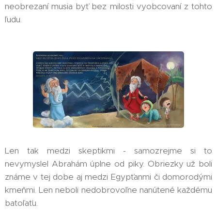
neobrezaní musia byť bez milosti vyobcovaní z tohto
ľudu.
Len tak medzi skeptikmi - samozrejme si to
nevymyslel Abrahám úplne od piky. Obriezky už boli
známe v tej dobe aj medzi Egypťanmi či domorodými
kmeňmi. Len neboli nedobrovoľne nanútené každému
batoľaťu.