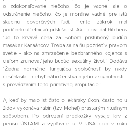
o zdokonaľovanie niečoho, čo je vadné, ale o
odstránenie niečoho, čo je morálne vadné pre istú
skupinu poverčivých ľudí. Tento zákrok mal
podčiarknuť etnickú príslušnosť. Ako povedal Hitchens
"Je to krvavá cena za Bohom prisľúbený budúci
masaker Kanaáncov. Treba sa na ňu pozrieť v pravom
svetle - ako na zmrzačenie bezbranného kojenca s
cieľom zruinovať jeho budúci sexuálny život." Dodáva
"Žiadna normálne fungujúca spoločnosť by nikdy
nesúhlasila - nebyť náboženstva a jeho arogantnosti -
s prevádzaním tejto primitívnej amputácie."
Aj keď by malo isť čisto o lekársky úkon, často ho u
židov vykonáva rabín (tzv. Mohel) prastarým rituálnym
spôsobom. Po odrezaní predkožky vysaje krv z
penisu ÚSTAMI a vypľuvne ju. V USA bola v roku