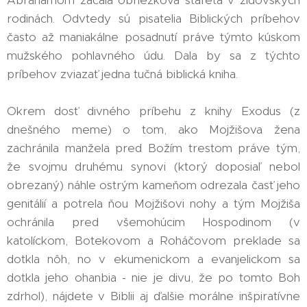
Abrahámom začala obriezková štafeta v židovských
rodinách. Odvtedy sú pisatelia Biblických príbehov
často až maniakálne posadnutí práve týmto kúskom
mužského pohlavného údu. Dala by sa z týchto
príbehov zviazať jedna tučná biblická kniha.
Okrem dosť divného príbehu z knihy Exodus (z
dnešného meme) o tom, ako Mojžišova žena
zachránila manžela pred Božím trestom práve tým,
že svojmu druhému synovi (ktorý doposiaľ nebol
obrezaný) náhle ostrým kameňom odrezala časť jeho
genitálií a potrela ňou Mojžišovi nohy a tým Mojžiša
ochránila pred všemohúcim Hospodinom (v
katolíckom, Botekovom a Roháčovom preklade sa
dotkla nôh, no v ekumenickom a evanjelickom sa
dotkla jeho ohanbia - nie je divu, že po tomto Boh
zdrhol), nájdete v Biblii aj ďalšie morálne inšpiratívne