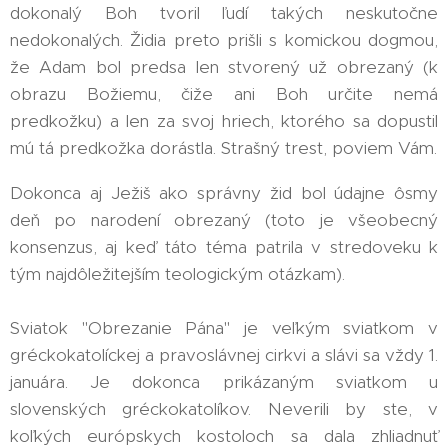
dokonalý Boh tvoril ľudí takých neskutočne
nedokonalých. Židia preto prišli s komickou dogmou,
že Adam bol predsa len stvorený už obrezaný (k
obrazu Božiemu, čiže ani Boh určite nemá
predkožku) a len za svoj hriech, ktorého sa dopustil
mú tá predkožka dorástla. Strašný trest, poviem Vám.
Dokonca aj Ježiš ako správny žid bol údajne ôsmy
deň po narodení obrezaný (toto je všeobecný
konsenzus, aj keď táto téma patrila v stredoveku k
tým najdôležitejším teologickým otázkam).
Sviatok "Obrezanie Pána" je veľkým sviatkom v
gréckokatolíckej a pravoslávnej cirkvi a slávi sa vždy 1.
januára. Je dokonca prikázaným sviatkom u
slovenských gréckokatolíkov. Neverili by ste, v
koľkých európskych kostoloch sa dala zhliadnuť