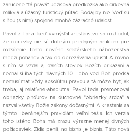
zaručene "tá pravá" Ježišova predkožka ako cirkevná
relikvia a úžasný turistický pútač. Bodaj by nie. Veď sú
s ňou (s nimi) spojené mnohé zázračné udalosti.
Pavol z Tarzu keď vymýšľal kresťanstvo sa rozhodol,
že obriezky nie sú dobrým predajným artiklom pre
rozšírenie tohto nového sektárskeho náboženstva
medzi pohanov a tak od obrezávania upustil. A rovno
s ním sa vzdal aj ďalších stoviek Božích prikázaní a
nechal si iba tých hlavných 10. Lebo veď Boh predsa
nemusí mať vždy absolútnu pravdu a tá môže byť, ak
treba, aj relatívne-absolútna. Pavol teda premenoval
obriezky pinďúrov na duchovné "obriezky srdca" a
nazval všetky Božie zákony dočasnými. A kresťania sa
týmto liberálnejším pravidlám veľmi tešia. Ich verzia
toho istého Boha má zrazu výrazne menej divných
požiadaviek. Židia penili, no biznis je biznis. Táto nová