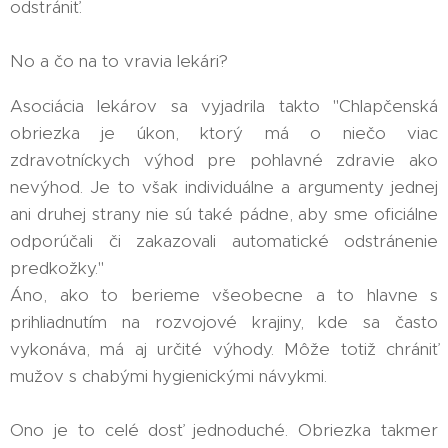
odstrániť.
No a čo na to vravia lekári?
Asociácia lekárov sa vyjadrila takto "Chlapčenská
obriezka je úkon, ktorý má o niečo viac
zdravotníckych výhod pre pohlavné zdravie ako
nevýhod. Je to však individuálne a argumenty jednej
ani druhej strany nie sú také pádne, aby sme oficiálne
odporúčali či zakazovali automatické odstránenie
predkožky."
Áno, ako to berieme všeobecne a to hlavne s
prihliadnutím na rozvojové krajiny, kde sa často
vykonáva, má aj určité výhody. Môže totiž chrániť
mužov s chabými hygienickými návykmi.
Ono je to celé dosť jednoduché. Obriezka takmer