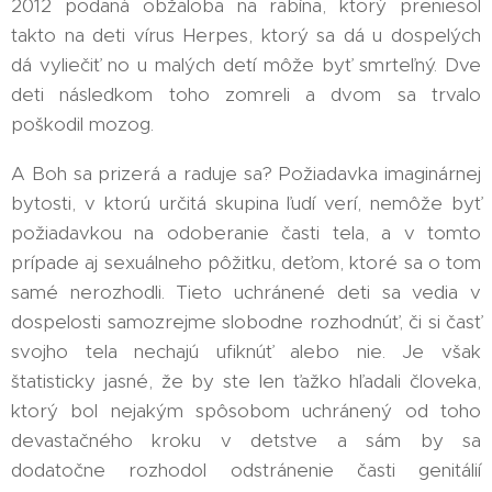
2012 podaná obžaloba na rabína, ktorý preniesol
takto na deti vírus Herpes, ktorý sa dá u dospelých
dá vyliečiť no u malých detí môže byť smrteľný. Dve
deti následkom toho zomreli a dvom sa trvalo
poškodil mozog.
A Boh sa prizerá a raduje sa? Požiadavka imaginárnej
bytosti, v ktorú určitá skupina ľudí verí, nemôže byť
požiadavkou na odoberanie časti tela, a v tomto
prípade aj sexuálneho pôžitku, deťom, ktoré sa o tom
samé nerozhodli. Tieto uchránené deti sa vedia v
dospelosti samozrejme slobodne rozhodnúť, či si časť
svojho tela nechajú ufiknúť alebo nie. Je však
štatisticky jasné, že by ste len ťažko hľadali človeka,
ktorý bol nejakým spôsobom uchránený od toho
devastačného kroku v detstve a sám by sa
dodatočne rozhodol odstránenie časti genitálií