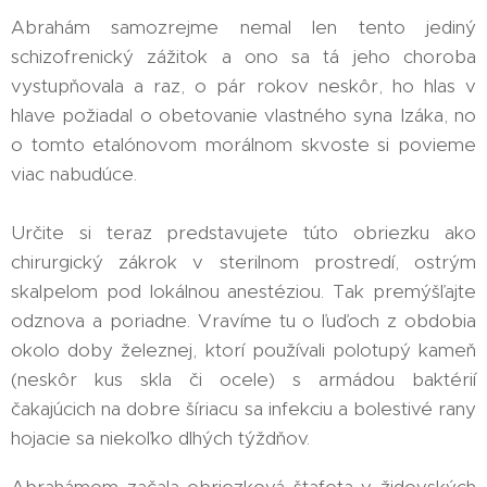
Abrahám samozrejme nemal len tento jediný
schizofrenický zážitok a ono sa tá jeho choroba
vystupňovala a raz, o pár rokov neskôr, ho hlas v
hlave požiadal o obetovanie vlastného syna Izáka, no
o tomto etalónovom morálnom skvoste si povieme
viac nabudúce.
Určite si teraz predstavujete túto obriezku ako
chirurgický zákrok v sterilnom prostredí, ostrým
skalpelom pod lokálnou anestéziou. Tak premýšľajte
odznova a poriadne. Vravíme tu o ľuďoch z obdobia
okolo doby železnej, ktorí používali polotupý kameň
(neskôr kus skla či ocele) s armádou baktérií
čakajúcich na dobre šíriacu sa infekciu a bolestivé rany
hojacie sa niekoľko dlhých týždňov.