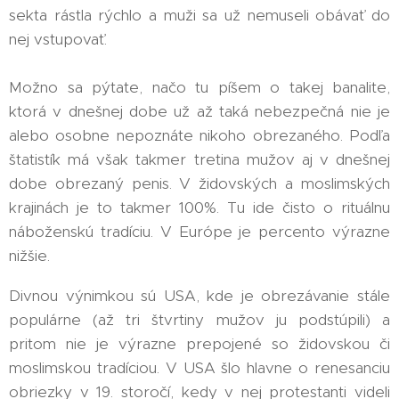
sekta rástla rýchlo a muži sa už nemuseli obávať do
nej vstupovať.
Možno sa pýtate, načo tu píšem o takej banalite,
ktorá v dnešnej dobe už až taká nebezpečná nie je
alebo osobne nepoznáte nikoho obrezaného. Podľa
štatistík má však takmer tretina mužov aj v dnešnej
dobe obrezaný penis. V židovských a moslimských
krajinách je to takmer 100%. Tu ide čisto o rituálnu
náboženskú tradíciu. V Európe je percento výrazne
nižšie.
Divnou výnimkou sú USA, kde je obrezávanie stále
populárne (až tri štvrtiny mužov ju podstúpili) a
pritom nie je výrazne prepojené so židovskou či
moslimskou tradíciou. V USA šlo hlavne o renesanciu
obriezky v 19. storočí, kedy v nej protestanti videli