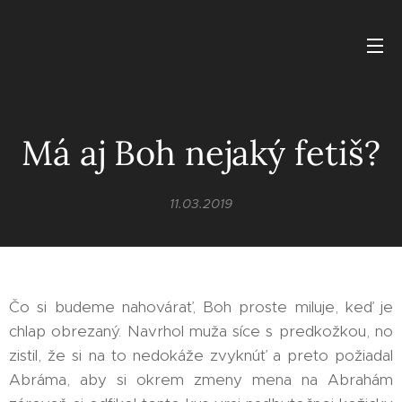
Má aj Boh nejaký fetiš?
11.03.2019
Čo si budeme nahovárať, Boh proste miluje, keď je
chlap obrezaný. Navrhol muža síce s predkožkou, no
zistil, že si na to nedokáže zvyknúť a preto požiadal
Abráma, aby si okrem zmeny mena na Abrahám