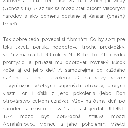
zároveň aj odfikol tento kus vraj nadbytočnej kožicky
(Genezis 18). A až tak sa môže stať otcom viacerých
národov a ako odmenu dostane aj Kanaán (dnešný
Izrael).
Tak dobre teda, povedal si Abrahám. Čo by som pre
takú skvelú ponuku neobetoval trochu predkožky,
veď už mám aj tak 99 rokov. No Boh si to ešte chvíľku
premyslel a prikázal mu obetovať rovnaký kúsok
kože aj od jeho detí. A samozrejme od každého
ďalšieho z jeho pokolenia až na veky vekov
nevynímajúc všetkých kúpených otrokov, ktorých
vlastnil on i ďalší z jeho pokolenia (lebo Boh
otrokárstvo celkom uznáva). Vždy na ôsmy deň po
narodení sa musí obetovať táto časť genitálií. JEDINE
TAK môže byť potvrdená zmluva medzi
Abrahámovou vidinou a jeho pokolením. Všetci