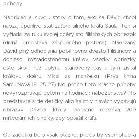
príbehy.
Napríklad aj skvelú story o tom, ako sa Dávid chcel
naozaj úpenlivo stať zaťom silného kráľa Saula. Ten si
vyžiadal za ruku svojej dcéry sto filištínskych obriezok
(divná predstava zásnubného prsteňa). Nadržaný
Dávid plný odhodlania pobil rovno dvesto Filištíncov a
doniesol rozradostenému kráľovi všetky obriezky
ešte skôr, než uplynul stanovený čas a tým získal
kráľovu dcéru Míkal za manželku (Prvá kniha
Samuelova 18: 25-27) No prečo tieto krásne príbehy
nevyrozprávajú deťom na hodinách náboženstva? No
predstavte si tie detičky, ako sa im v hlavách vybavujú
obrázky Dávida, ktorý radostne orezáva 200
mŕtvolám ich pindíky, aby potešil kráľa.
Od začiatku bolo však otázne, prečo by všemohúci a