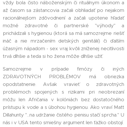
vždy bola čisto náboženským či rituálnym úkonom a
až časom sa zástancovia začali obhliadať po nejakom
racionálnejšom zdôvodnení a začali upotene hľadať
možné zdravotné či partnerské "výhody" a
prichádzali s hygienou (ktorá sa má samozrejme riešiť
ináč a nie mrzačením detských genitálií) či ďalším
úžasným nápadom - sex vraj kvôli zníženej necitlivosti
trvá dlhšie a teda si ho žena môže dlhšie užiť.
Samozrejme v prípade fimózy či iných
ZDRAVOTNÝCH PROBLÉMOV má obriezka
opodstatnenie. Avšak vravieť o zdravotných
problémoch spojených s rizikami pri neobrezaní
môžu len Afričania v kolóniách bez dostatočného
prístupu k vode a s úbohou hygienou. Ako vraví Matt
Dillahunty "...na udržanie čistého penisu stačí sprcha." U
nás i v USA tento smiešny argument len ťažko obstojí.