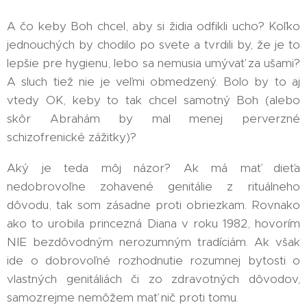
A čo keby Boh chcel, aby si židia odfikli ucho? Koľko
jednouchých by chodilo po svete a tvrdili by, že je to
lepšie pre hygienu, lebo sa nemusia umývať za ušami?
A sluch tiež nie je veľmi obmedzený. Bolo by to aj
vtedy OK, keby to tak chcel samotný Boh (alebo
skôr Abrahám by mal menej perverzné
schizofrenické zážitky)?
Aký je teda môj názor? Ak má mať dieťa
nedobrovoľne zohavené genitálie z rituálneho
dôvodu, tak som zásadne proti obriezkam. Rovnako
ako to urobila princezná Diana v roku 1982, hovorím
NIE bezdôvodným nerozumným tradíciám. Ak však
ide o dobrovoľné rozhodnutie rozumnej bytosti o
vlastných genitáliách či zo zdravotných dôvodov,
samozrejme nemôžem mať nič proti tomu.