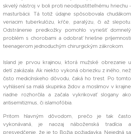
skvelý nástroj v boli proti neodpustitteľnému hriechu -
masturbácii. Tá totiž údajne spôsobovala chudákom
veriacim tuberkulózu, kŕče, paralýzu, či až slepotu.
Odstránenie predkožky pomohlo vyriešiť domnelý
problém s chorobami a odobrať hriešne príjemnosti
teenagerom jednoduchým chirurgickým zákrokom.
Island je prvou krajinou, ktorá mužské obrezanie u
detí zakázala. Ak niekto vykoná obriezku z iného, než
čisto medicínskeho dôvodu, čaká ho trest. Po tomto
vyhlásení sa malá skupinka židov a moslimov v krajine
riadne rozhorčila a začala vykrikovať slogany ako
antisemitizmus, či islamofóbia.
Pritom hlavným dôvodom, prečo je tak často
vykonávaná, je naozaj náboženská tradícia a
presvedčenie, že je to Božia požiadavka. Nejedná sa