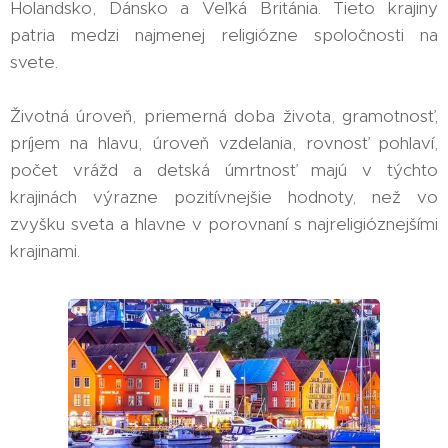
Holandsko, Dánsko a Veľká Británia. Tieto krajiny
patria medzi najmenej religiózne spoločnosti na
svete.
Životná úroveň, priemerná doba života, gramotnosť,
príjem na hlavu, úroveň vzdelania, rovnosť pohlaví,
počet vrážd a detská úmrtnosť majú v týchto
krajinách výrazne pozitívnejšie hodnoty, než vo
zvyšku sveta a hlavne v porovnaní s najreligióznejšími
krajinami.