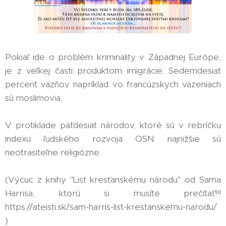
Pokiaľ ide o problém kriminality v Západnej Európe,
je z veľkej časti produktom imigrácie. Sedemdesiat
percent väzňov napríklad vo francúzskych väzeniach
sú moslimovia.
V protiklade päťdesiat národov, ktoré sú v rebríčku
indexu ľudského rozvoja OSN najnižšie sú
neotrasiteľne religiózne.
(Výcuc z knihy "List kresťanskému národu" od Sama
Harrisa, ktorú si musíte prečítať!!!
https://ateisti.sk/sam-harris-list-krestanskemu-narodu/
)