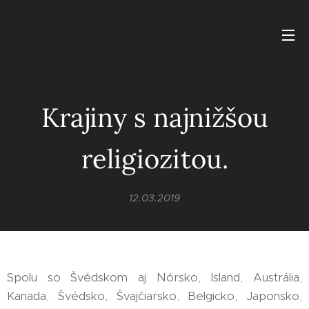
Krajiny s najnižšou
religiozitou.
12.03.2019
Spolu so Švédskom aj Nórsko, Island, Austrália,
Kanada, Švédsko, Švajčiarsko, Belgicko, Japonsko,