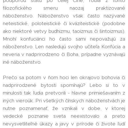
podporou štátu po celej Číne, robia z tohto
filozofického smeru naozaj praktizované
náboženstvo. Náboženstvo však často nazývané
neteistické, poloteistické či kváziteistické (podobne
ako niektoré vetvy budhizmu, taoizmus či šintoizmus).
Mnohí konfuciánci ho často sami nepovažujú za
náboženstvo. Len nasledujú svojho učiteľa Konfúcia a
neveria v nadprirodzeno či Boha, prípadne vyznávajú
iné náboženstvo.
Prečo sa potom v ňom hoci len okrajovo bohovia či
nadprirodzené bytosti spomínajú? Lebo si to v
minulosti tak ľudia pretvorili - hlavne primiešavaním z
iných vieroúk. Pri všetkých čínskych náboženstvách je
nutne poznamenať, že vznikali v dobe, v ktorej
vedecké poznanie sveta neexistovalo a preto
nevysvetliteľné úkazy a javy v prírode či živote ľudí