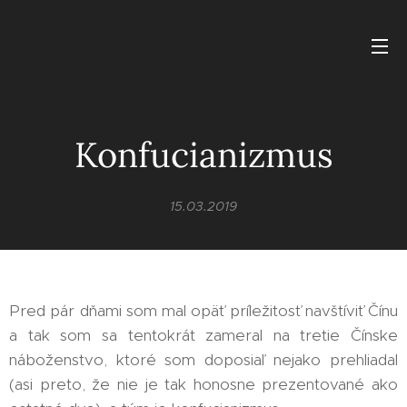
Konfucianizmus
15.03.2019
Pred pár dňami som mal opäť príležitosť navštíviť Čínu
a tak som sa tentokrát zameral na tretie Čínske
náboženstvo, ktoré som doposiaľ nejako prehliadal
(asi preto, že nie je tak honosne prezentované ako