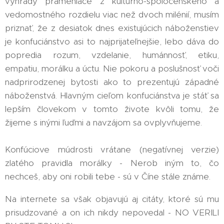
výhrady prameniace z kultúrno-spoločenského a
vedomostného rozdielu viac než dvoch milénií, musím
priznať, že z desiatok dnes existujúcich náboženstiev
je konfuciánstvo asi to najprijateľnejšie, lebo dáva do
popredia rozum, vzdelanie, humánnosť, etiku,
empatiu, morálku a úctu. Nie pokoru a poslušnosť voči
nadprirodzenej bytosti ako to prezentujú západné
náboženstvá. Hlavným cieľom konfuciánstva je stáť sa
lepším človekom v tomto živote kvôli tomu, že
žijeme s inými ľuďmi a navzájom sa ovplyvňujeme.
Konfúciove múdrosti vrátane (negatívnej verzie)
zlatého pravidla morálky - Nerob iným to, čo
nechceš, aby oni robili tebe - sú v Číne stále známe.
Na internete sa však objavujú aj citáty, ktoré sú mu
prisudzované a on ich nikdy nepovedal - NO VERILI