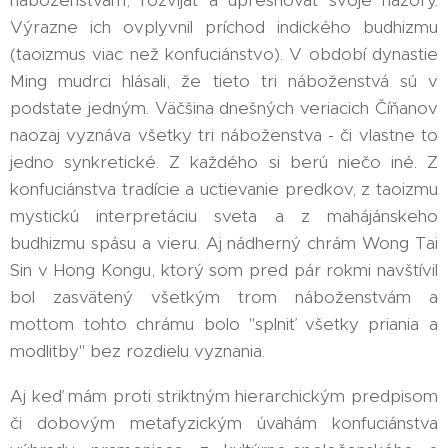
Výrazne ich ovplyvnil príchod indického budhizmu
(taoizmus viac než konfuciánstvo). V období dynastie
Ming mudrci hlásali, že tieto tri náboženstvá sú v
podstate jedným. Väčšina dnešných veriacich Číňanov
naozaj vyznáva všetky tri náboženstva - či vlastne to
jedno synkretické. Z každého si berú niečo iné. Z
konfuciánstva tradície a uctievanie predkov, z taoizmu
mystickú interpretáciu sveta a z mahájánskeho
budhizmu spásu a vieru. Aj nádherný chrám Wong Tai
Sin v Hong Kongu, ktorý som pred pár rokmi navštívil
bol zasvätený všetkým trom náboženstvám a
mottom tohto chrámu bolo "splniť všetky priania a
modlitby" bez rozdielu vyznania.
Aj keď mám proti striktným hierarchickým predpisom
či dobovým metafyzickým úvahám konfuciánstva