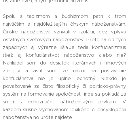
ostatné dve), a tým je konfucianizmus.
Spolu s taoizmom a budhizmom patrí k trom
najväčším a najdôležitejším čínskym náboženstvám.
Čínske náboženstvá vznikali v izolácii, bez vplyvu
ostatných svetových náboženstiev. Preto sa od tých
západných aj výrazne líšia.Je teda konfucianizmus
(tiež aj konfuciánstvo) náboženstvo alebo nie?
Nahliadol som do desiatok literárnych i filmových
zdrojov a zistil som, že názor na postavenie
konfuciánstva nie je úplne jednotný. Niekde je
považované za čisto filozofický či politicko-právny
systém na formovanie spoločnosti, inde sa pokladá za
smer s jednoznačne náboženskými prvkami. V
každom slušne vychovanom lexikóne či encyklopédii
náboženstva ho určite nájdete.