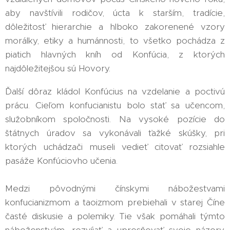
aby navštívili rodičov, úcta k starším, tradície,
dôležitosť hierarchie a hlboko zakorenené vzory
morálky, etiky a humánnosti, to všetko pochádza z
piatich hlavných kníh od Konfúcia, z ktorých
najdôležitejšou sú Hovory.
Ďalší dôraz kládol Konfúcius na vzdelanie a poctivú
prácu. Cieľom konfucianistu bolo stať sa učencom,
služobníkom spoločnosti. Na vysoké pozície do
štátnych úradov sa vykonávali ťažké skúšky, pri
ktorých uchádzači museli vedieť citovať rozsiahle
pasáže Konfúciovho učenia.
Medzi pôvodnými čínskymi nábožestvami
konfucianizmom a taoizmom prebiehali v starej Číne
časté diskusie a polemiky. Tie však pomáhali týmto
náboženstvám, rozvíjať a upresňovať svoje názory.