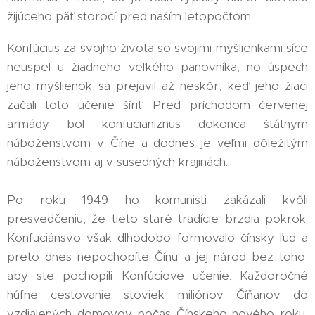
žijúceho päť storočí pred naším letopočtom.
Konfúcius za svojho života so svojimi myšlienkami síce
neuspel u žiadneho veľkého panovníka, no úspech
jeho myšlienok sa prejavil až neskôr, keď jeho žiaci
začali toto učenie šíriť. Pred príchodom červenej
armády bol konfucianiznus dokonca štátnym
náboženstvom v Číne a dodnes je veľmi dôležitým
náboženstvom aj v susedných krajinách.
Po roku 1949 ho komunisti zakázali kvôli
presvedčeniu, že tieto staré tradície brzdia pokrok.
Konfuciánsvo však dlhodobo formovalo čínsky ľud a
preto dnes nepochopíte Čínu a jej národ bez toho,
aby ste pochopili Konfúciove učenie. Každoročné
húfne cestovanie stoviek miliónov Číňanov do
vzdialených domovov počas Čínskeho nového roku,