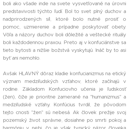
boli ako všade inde na svete vysvetľované na úrovni
predstavivosti týchto ľudí. Bol to svet plný duchov a
nadprirodzených síl, ktoré bolo nutné prosiť o
pomoc, uzmierenie a prípadne poskytovať obety.
Vôľa a názory duchov boli dôležité a veštecké rituály
boli každodennou praxou. Preto aj v konfuciánstve sa
tieto bytosti a nižšie božstvá vyskytujú. Ináč by to asi
byť ani nemohlo.
Avšak HLAVNÝ dôraz kladie konfucianizmus na etický
význam medziľudských vzťahov, ktoré začínajú v
rodine. Základom Konfuciovho učenia je ľudskosť
(žen), čiže je prioritne zamerané na "humanizmus" a
medziľudské vzťahy. Konfúcius tvrdil, že pôvodom
tejto cnosti "žen" sú nebesá. Ak človek prežije svoj
pozemský život správne, dosiahne po smrti pokoj a
harmóniu v nebi, čo je však typický názor človeka