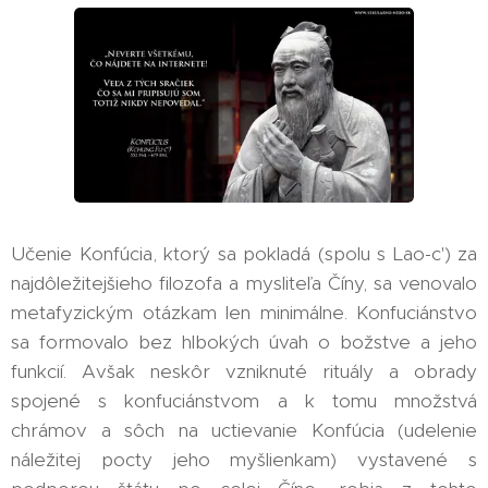
Učenie Konfúcia, ktorý sa pokladá (spolu s Lao-c') za
najdôležitejšieho filozofa a mysliteľa Číny, sa venovalo
metafyzickým otázkam len minimálne. Konfuciánstvo
sa formovalo bez hlbokých úvah o božstve a jeho
funkcií. Avšak neskôr vzniknuté rituály a obrady
spojené s konfuciánstvom a k tomu množstvá
chrámov a sôch na uctievanie Konfúcia (udelenie
náležitej pocty jeho myšlienkam) vystavené s