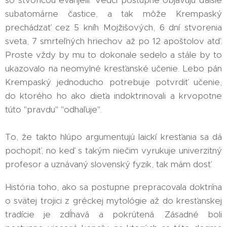
subatomárne častice, a tak môže Krempaský
prechádzať cez 5 kníh Mojžišových, 6 dní stvorenia
sveta, 7 smrteľných hriechov až po 12 apoštolov atď.
Proste vždy by mu to dokonale sedelo a stále by to
ukazovalo na neomylné kresťanské učenie. Lebo pán
Krempaský jednoducho potrebuje potvrdiť učenie,
do ktorého ho ako dieťa indoktrinovali a krvopotne
túto "pravdu" "odhaľuje".
To, že takto hlúpo argumentujú laickí kresťania sa dá
pochopiť, no keď s takým niečim vyrukuje univerzitný
profesor a uznávaný slovenský fyzik, tak mám dosť.
História toho, ako sa postupne prepracovala doktrína
o svätej trojici z gréckej mytológie až do kresťanskej
tradície je zdĺhavá a pokrútená. Zásadné boli