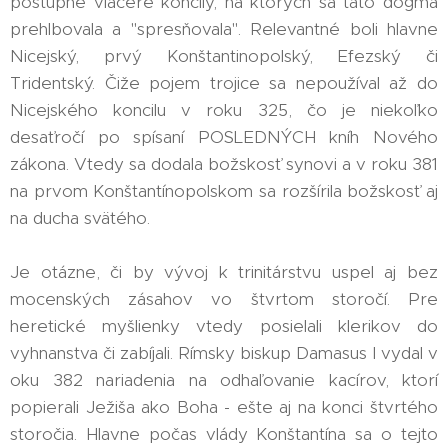
postupne viaceré koncily, na ktorých sa táto dogma
prehlbovala a "spresňovala". Relevantné boli hlavne
Nicejský, prvý Konštantinopolský, Efezský či
Tridentský. Čiže pojem trojice sa nepoužíval až do
Nicejského koncilu v roku 325, čo je niekoľko
desaťročí po spísaní POSLEDNÝCH kníh Nového
zákona. Vtedy sa dodala božskosť synovi a v roku 381
na prvom Konštantínopolskom sa rozšírila božskosť aj
na ducha svätého.
Je otázne, či by vývoj k trinitárstvu uspel aj bez
mocenských zásahov vo štvrtom storočí. Pre
heretické myšlienky vtedy posielali klerikov do
vyhnanstva či zabíjali. Rímsky biskup Damasus I vydal v
oku 382 nariadenia na odhaľovanie kacírov, ktorí
popierali Ježiša ako Boha - ešte aj na konci štvrtého
storočia. Hlavne počas vlády Konštantína sa o tejto