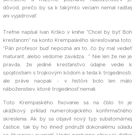
dôvod, prečo by sa k takýmto veciam nemal radšej
ani vyjadrovať.
Trefne napísal Ivan Krško v knihe "Chcel by byť Boh
kresťanom" na konto Krempaského skresľovania toto:
"Pán profesor buď nepozná ani to, čo by mal vedieť
maturant, alebo vedome zavádza... " Nie len že nie je
pravda, že jediné kresťanstvo údajne vedie k
spojitostiam s trojkovým kódom a teda k trojjedinosti,
ale práve naopak - v histórii bolo len málo
náboženstiev, ktoré trojjedinosť nemali.
Toto Krempaského fixovanie sa na číslo tri je
ukážkový príklad numerologického konfirmačného
skreslenia. Ak by sa objavil nový typ subatomárnej
častice, tak by ho ihneď pridružil dokonalému súladu
so štvoricou evanjelií. Vedci postupne objavujú ďalšie