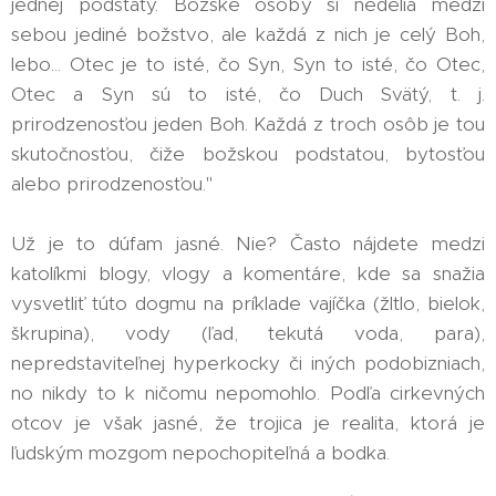
jednej podstaty. Božské osoby si nedelia medzi
sebou jediné božstvo, ale každá z nich je celý Boh,
lebo... Otec je to isté, čo Syn, Syn to isté, čo Otec,
Otec a Syn sú to isté, čo Duch Svätý, t. j.
prirodzenosťou jeden Boh. Každá z troch osôb je tou
skutočnosťou, čiže božskou podstatou, bytosťou
alebo prirodzenosťou."
Už je to dúfam jasné. Nie? Často nájdete medzi
katolíkmi blogy, vlogy a komentáre, kde sa snažia
vysvetliť túto dogmu na príklade vajíčka (žltlo, bielok,
škrupina), vody (ľad, tekutá voda, para),
nepredstaviteľnej hyperkocky či iných podobizniach,
no nikdy to k ničomu nepomohlo. Podľa cirkevných
otcov je však jasné, že trojica je realita, ktorá je
ľudským mozgom nepochopiteľná a bodka.