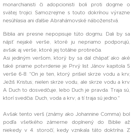
monarchianisti či adopcionisti boli proti dogme o
svätej trojici. Samozrejme s touto dokrínou výrazne
nesúhlasia ani ďalšie Abrahámovské náboženstvá.
Biblia ani presne nepopisuje túto dogmu. Dali by sa
nájsť nejaké verše, ktoré ju nepriamo podporujú,
avšak aj verše, ktoré jej totálne protirečia.
Asi jediným veršom, ktorý by sa dal chápať ako aké
také priame potvrdenie je Prvý list Jánov kapitola 5
verše 6-8: "On je ten, ktorý prišiel skrze vodu a krv,
Ježiš Kristus; nielen skrze vodu, ale skrze vodu a krv.
A Duch to dosvedčuje, lebo Duch je pravda. Traja sú,
ktorí svedčia: Duch, voda a krv; a tí traja sú jedno."
Avšak tento verš (známy ako Johannine Comma) bol
podľa všetkého zámerne doplnený do Biblie až
niekedy v 4. storočí, kedy vznikala táto doktrína. Z