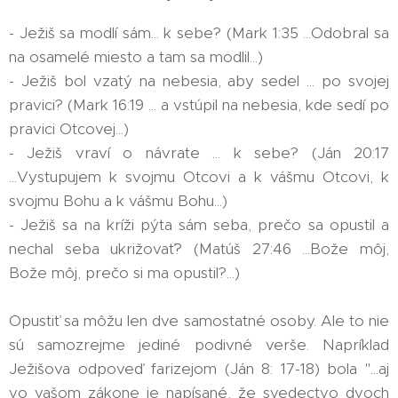
- Ježiš sa modlí sám... k sebe? (Mark 1:35 ...Odobral sa
na osamelé miesto a tam sa modlil...)
- Ježiš bol vzatý na nebesia, aby sedel ... po svojej
pravici? (Mark 16:19 ... a vstúpil na nebesia, kde sedí po
pravici Otcovej...)
- Ježiš vraví o návrate ... k sebe? (Ján 20:17
...Vystupujem k svojmu Otcovi a k vášmu Otcovi, k
svojmu Bohu a k vášmu Bohu...)
- Ježiš sa na kríži pýta sám seba, prečo sa opustil a
nechal seba ukrižovať? (Matúš 27:46 ...Bože môj,
Bože môj, prečo si ma opustil?...)
Opustiť sa môžu len dve samostatné osoby. Ale to nie
sú samozrejme jediné podivné verše. Napríklad
Ježišova odpoveď farizejom (Ján 8: 17-18) bola "...aj
vo vašom zákone je napísané, že svedectvo dvoch