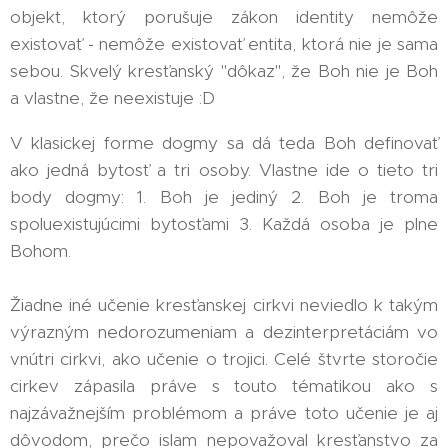
objekt, ktorý porušuje zákon identity nemôže
existovať - nemôže existovať entita, ktorá nie je sama
sebou. Skvelý kresťanský "dôkaz", že Boh nie je Boh
a vlastne, že neexistuje :D
V klasickej forme dogmy sa dá teda Boh definovať
ako jedná bytosť a tri osoby. Vlastne ide o tieto tri
body dogmy: 1. Boh je jediný 2. Boh je troma
spoluexistujúcimi bytosťami 3. Každá osoba je plne
Bohom.
Žiadne iné učenie kresťanskej cirkvi neviedlo k takým
výrazným nedorozumeniam a dezinterpretáciám vo
vnútri cirkvi, ako učenie o trojici. Celé štvrte storočie
cirkev zápasila práve s touto tématikou ako s
najzávažnejším problémom a práve toto učenie je aj
dôvodom, prečo islam nepovažoval kresťanstvo za