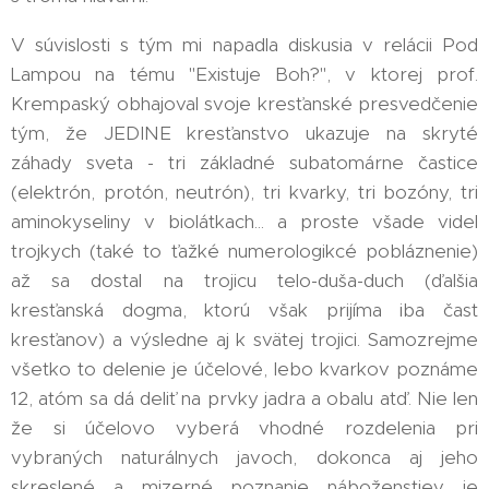
V súvislosti s tým mi napadla diskusia v relácii Pod
Lampou na tému "Existuje Boh?", v ktorej prof.
Krempaský obhajoval svoje kresťanské presvedčenie
tým, že JEDINE kresťanstvo ukazuje na skryté
záhady sveta - tri základné subatomárne častice
(elektrón, protón, neutrón), tri kvarky, tri bozóny, tri
aminokyseliny v biolátkach... a proste všade videl
trojkych (také to ťažké numerologikcé pobláznenie)
až sa dostal na trojicu telo-duša-duch (ďalšia
kresťanská dogma, ktorú však prijíma iba čast
kresťanov) a výsledne aj k svätej trojici. Samozrejme
všetko to delenie je účelové, lebo kvarkov poznáme
12, atóm sa dá deliť na prvky jadra a obalu atď. Nie len
že si účelovo vyberá vhodné rozdelenia pri
vybraných naturálnych javoch, dokonca aj jeho
skreslené a mizerné poznanie náboženstiev je