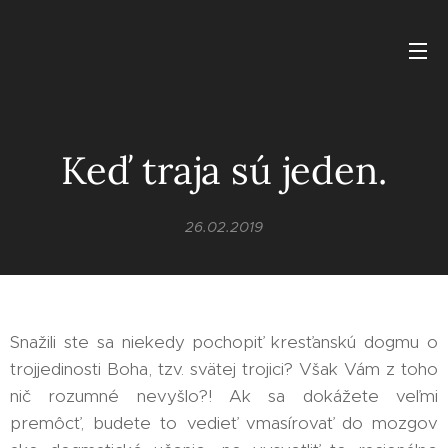
Keď traja sú jeden.
26.02.2019
Snažili ste sa niekedy pochopiť kresťanskú dogmu o
trojjedinosti Boha, tzv. svätej trojici? Však Vám z toho
nič rozumné nevyšlo?! Ak sa dokážete veľmi
premôcť, budete to vedieť vmasírovať do mozgov