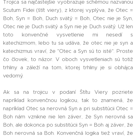
Trojica sa najčastejšie vyobrazuje schémou nazvanou
Scutum Fidei (štít viery), z ktorej vyplýva, že Otec =
Boh, Syn = Boh, Duch svätý = Boh, Otec nie je Syn,
Otec nie je Duch svätý a Syn nie je Duch svätý. Už len
toto konvenčné vysvetlenie mi nesedí s
katechizmom, lebo tu sa udáva, že otec nie je syn a
katechizmus vraví, že "Otec a Syn sú to isté". Proste
čo človek, to názor. V oboch vysvetleniach sú totiž
trhliny a záleží na tom, ktorej trhliny je si obhájca
vedomý.
Ak sa na trojicu v podaní Štítu Viery pozriete
napríklad konvenčnou logikou, tak to znamená, že
napríklad Otec sa nerovná Syn a pri substitúcii Otec =
Boh nám vznikne nie len záver, že Syn nerovná sa
Boh, ale dokonca po substitúcii Syn = Boh aj záver, že
Boh nerovná sa Boh. Konvenčná logika tiež vraví, že