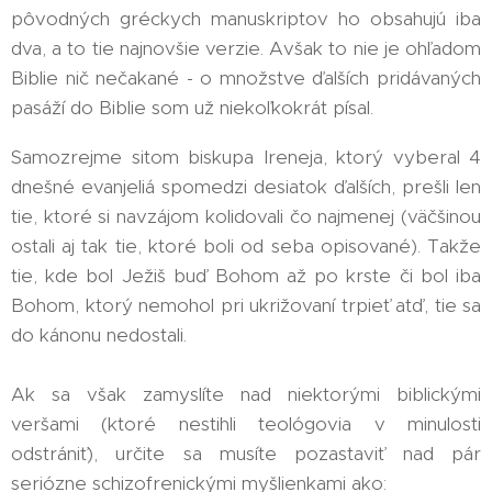
pôvodných gréckych manuskriptov ho obsahujú iba
dva, a to tie najnovšie verzie. Avšak to nie je ohľadom
Biblie nič nečakané - o množstve ďalších pridávaných
pasáží do Biblie som už niekoľkokrát písal.
Samozrejme sitom biskupa Ireneja, ktorý vyberal 4
dnešné evanjeliá spomedzi desiatok ďalších, prešli len
tie, ktoré si navzájom kolidovali čo najmenej (väčšinou
ostali aj tak tie, ktoré boli od seba opisované). Takže
tie, kde bol Ježiš buď Bohom až po krste či bol iba
Bohom, ktorý nemohol pri ukrižovaní trpieť atď, tie sa
do kánonu nedostali.
Ak sa však zamyslíte nad niektorými biblickými
veršami (ktoré nestihli teológovia v minulosti
odstrániť), určite sa musíte pozastaviť nad pár
seriózne schizofrenickými myšlienkami ako: