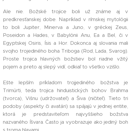
Ale nie. Božské trojice boli už známe aj v
predkresťanskej dobe. Napríklad v rímskej mytológii
to boli Jupiter, Minerva a Juno, v gréckej Zeus,
Poseidon a Hades, v Babylónii Anu, Ea a Bel, či v
Egyptskej Osiris, Ísis a Hor. Dokonca aj slovania mali
svojho trojediného boha Triboga (Rod, Lada, Svarog).
Proste trojica hlavných božstiev bol riadne vžitý
pojem a preto aj slepý vidí, odkiaľ to všetko vzišlo.
Ešte lepším príkladom trojjediného božstva je
Trimúrti, teda trojica hinduistických bohov Brahma
(tvorca), Višnu (udržovateľ) a Šiva (ničiteľ). Tieto tri
podoby (aspekty či avatári) sa spájajú v jednej entite,
ktorá je predstaviteľom najvyššieho božstva
nazvaného Íšvara. Často ja vyobrazuje ako jediný boh
s troma hlavami.