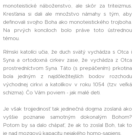
monoteistické náboženstvo, ale skôr za triteizmus.
Kresťania si dali ale množstvo námahy s tým, aby
definovali svojho Boha ako monoteistického trojboha.
Na prvých konciloch bolo práve toto ústrednou
témou.
Rímski katolíci učia, že duch svätý vychádza s Otca i
Syna a ortodoxná cirkev zase, že vychádza z Otca
prostredníctvom Syna. Táto (s prepáčením) prkotina
bola jedným z najdôležitejších bodov rozchodu
východnej cirkvi a katolíkov v roku 1054 (tzv. veľká
schizma). Čo Vám poviem - jak malé deti.
Je však trojjedinosť tak jedinečná dogma zoslaná ako
vyššie poznanie samotným dokonalým Bohom?
Potom by sa dalo chápať, že ak to zoslal Boh, tak to
je nad mozgovú kapacitu nejakého homo-sapiens.