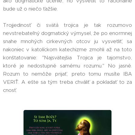
ako dogmatické učenie, no vysvetliť to racionálne
bude už o niečo ťažšie.
Trojjedinosť či svätá trojica je tak rozumovo
nevstrebateľný dogmatický výmysel, že po enormnej
snahe mnohých cirkevných otcov ju vysvetliť, sa
nakoniec v katolíckom katechizme zmohli až na toto
konštatovanie: "Najsvätejšia Trojica je tajomstvo,
ktoré je nedostupné samému rozumu." No jasné.
Rozum to nemôže prijať, preto tomu musíte IBA
VERIŤ. A ešte sa tým treba chváliť a pokladať to za
cnosť.