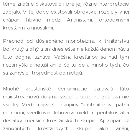
téme značne diskutovalo i pre jej rôzne interpretácie
zabíjalo. V tej dobe existovali obrovské rozdiely v jej
chápaní hlavne medzi Arianistami, ortodoxnými
kresťanmi a gnostikmi.
Prechod od dôsledného monoteizmu k trinitárstvu
bol krutý a dlhý a ani dnes ešte nie každá denominácia
túto dogmu uznáva. Väčšina kresťanov sa nad tým
nezamýšľa a netuší ani o čo tu ide a mnoho tých, čo
sa zamysleli trojjedinosť odmietajú.
Mnohé kresťanské denominácie uznávajú túto
mainstreamovú dogmu svätej trojice, no zďaleka nie
všetky. Medzi najväčšie skupiny "antitrinitárov" patria
mormóni, svedkovia Jehovovi, niektorí pentakostáli a
desiatky menších kresťanských skupín. Aj zopár už
zaniknutých kresťanských skupín ako ariáni,