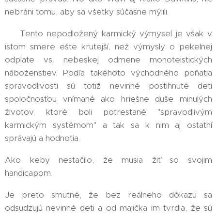
nebráni tomu, aby sa všetky súčasne mýlili. 👍
⚠️ Tento nepodložený karmický výmysel je však v
istom smere ešte krutejší, než výmysly o pekelnej
odplate vs. nebeskej odmene monoteistických
náboženstiev. Podľa takéhoto východného poňatia
spravodlivosti sú totiž nevinné postihnuté deti
spoločnosťou vnímané ako hriešne duše minulých
životov, ktoré boli potrestané "spravodlivým
karmickým systémom" a tak sa k nim aj ostatní
správajú a hodnotia.
Ako keby nestačilo, že musia žiť so svojim
handicapom.
Je preto smutné, že bez reálneho dôkazu sa
odsudzujú nevinné deti a od malička im tvrdia, že sú