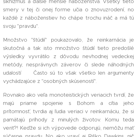
sikhizmus a ďalšie menšie náboženstvá. Všetky tieto
smery v tej či onej forme učia o znovuzrodení, no
každé z náboženstiev ho chápe trochu ináč a má tú
svoju "pravdu".
Množstvo "štúdií" poukazovalo, že reinkarnácia je
skutočná a tak isto množstvo štúdií tieto predošlé
výsledky vyvrátilo z dôvodu nevhodnej vedeckej
metódy, nesprávnych záverov či slede náhodných
udalostí ❗ Často sú to však všetko len argumenty
vychádzajúce z "osobných skúseností".
Rovnako ako veľa monoteistických veriacich tvrdí, že
majú priame spojenie s Bohom a cítia jeho
prítomnosť, tvrdia aj ľudia veriaci v reinkarnáciu, že si
pamätajú príhody z minulých životov. Komu teda
veriť?! Keďže si ich výpovede odporujú, nemôžu mať
súčasne pravdu. No ako vraví aj Riško Dawkins, nič