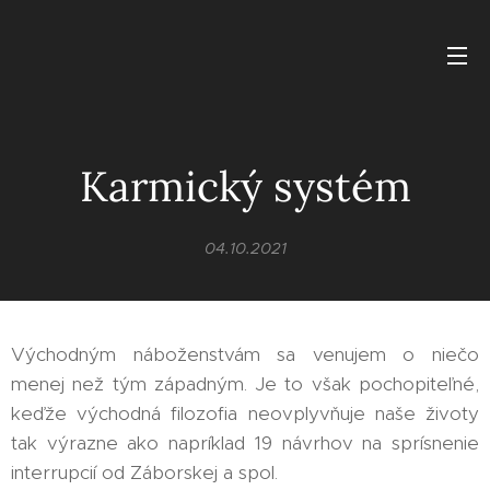
Karmický systém
04.10.2021
Východným náboženstvám sa venujem o niečo
menej než tým západným. Je to však pochopiteľné,
keďže východná filozofia neovplyvňuje naše životy
tak výrazne ako napríklad 19 návrhov na sprísnenie
interrupcií od Záborskej a spol. 🤦‍♀️