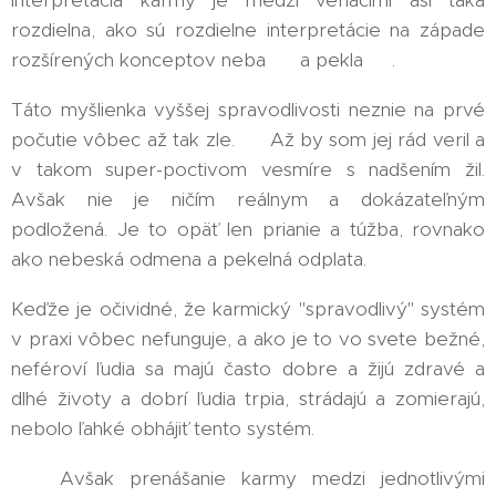
interpretácia karmy je medzi veriacimi asi taká
rozdielna, ako sú rozdielne interpretácie na západe
rozšírených konceptov neba ☁️ a pekla 🔥.
Táto myšlienka vyššej spravodlivosti neznie na prvé
počutie vôbec až tak zle. 🤔 Až by som jej rád veril a
v takom super-poctivom vesmíre s nadšením žil.
Avšak nie je ničím reálnym a dokázateľným
podložená. Je to opäť len prianie a túžba, rovnako
ako nebeská odmena a pekelná odplata. 😒
Keďže je očividné, že karmický "spravodlivý" systém
v praxi vôbec nefunguje, a ako je to vo svete bežné,
neféroví ľudia sa majú často dobre a žijú zdravé a
dlhé životy a dobrí ľudia trpia, strádajú a zomierajú,
nebolo ľahké obhájiť tento systém.
💡 Avšak prenášanie karmy medzi jednotlivými