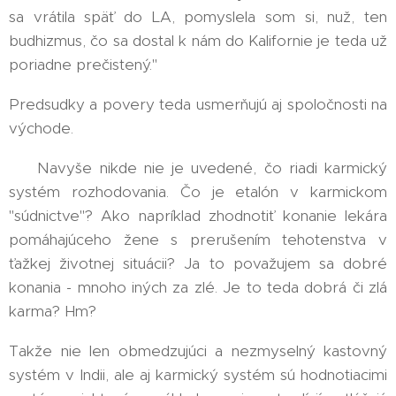
sa vrátila späť do LA, pomyslela som si, nuž, ten
budhizmus, čo sa dostal k nám do Kalifornie je teda už
poriadne prečistený."
Predsudky a povery teda usmerňujú aj spoločnosti na
východe.
🧐 Navyše nikde nie je uvedené, čo riadi karmický
systém rozhodovania. Čo je etalón v karmickom
"súdnictve"? Ako napríklad zhodnotiť konanie lekára
pomáhajúceho žene s prerušením tehotenstva v
ťažkej životnej situácii? Ja to považujem sa dobré
konania - mnoho iných za zlé. Je to teda dobrá či zlá
karma? Hm?
Takže nie len obmedzujúci a nezmyselný kastovný
systém v Indii, ale aj karmický systém sú hodnotiacimi