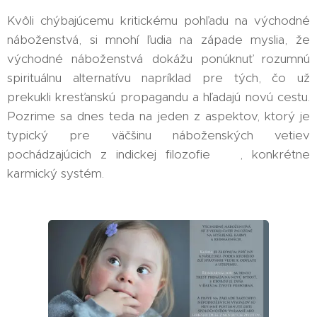
Kvôli chýbajúcemu kritickému pohľadu na východné
náboženstvá, si mnohí ľudia na západe myslia, že
východné náboženstvá dokážu ponúknuť rozumnú
spirituálnu alternatívu napríklad pre tých, čo už
prekukli kresťanskú propagandu a hľadajú novú cestu.
Pozrime sa dnes teda na jeden z aspektov, ktorý je
typický pre väčšinu náboženských vetiev
pochádzajúcich z indickej filozofie 🕉️, konkrétne
karmický systém.