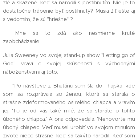
zlé a skazené, keď sa narodili s postihnutím. Nie je to
dostatočne trápenie byť postihnutý? Musia žiť ešte aj
s vedomím, že sú "hriešne" ?
😠Mne sa to zdá ako nesmierne kruté
zaobchádzanie.
Julia Sweeney vo svojej stand-up show "Letting go of
God" vraví o svojej skúsenosti s východnými
náboženstvami aj toto:
👉 "Po návšteve z Bhutánu som šla do Thajska, kde
som sa rozprávala so ženou, ktorá sa starala o
strašne zdeformovaného osirelého chlapca a vravím
jej: 'To je od vás také milé, že sa staráte o tohto
úbohého chlapca.' A ona odpovedala: 'Nehovorte mu
úbohý chlapec. Veď musel urobiť vo svojom minulom
živote niečo strašné, keď sa takýto narodil.' Keď som