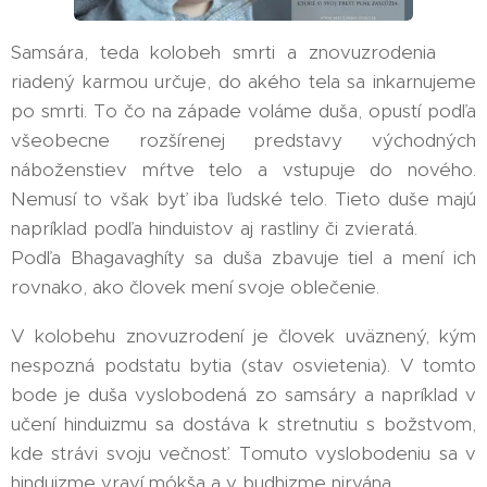
Samsára, teda kolobeh smrti a znovuzrodenia ♻️
riadený karmou určuje, do akého tela sa inkarnujeme
po smrti. To čo na západe voláme duša, opustí podľa
všeobecne rozšírenej predstavy východných
náboženstiev mŕtve telo a vstupuje do nového.
Nemusí to však byť iba ľudské telo. Tieto duše majú
napríklad podľa hinduistov aj rastliny či zvieratá. ☘️ 🦙
Podľa Bhagavaghíty sa duša zbavuje tiel a mení ich
rovnako, ako človek mení svoje oblečenie.
V kolobehu znovuzrodení je človek uväznený, kým
nespozná podstatu bytia (stav osvietenia). V tomto
bode je duša vyslobodená zo samsáry a napríklad v
učení hinduizmu sa dostáva k stretnutiu s božstvom,
kde strávi svoju večnosť. Tomuto vyslobodeniu sa v
hinduizme vraví mókša a v budhizme nirvána.