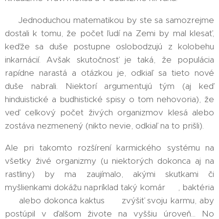
🧮 Jednoduchou matematikou by ste sa samozrejme
dostali k tomu, že počet ľudí na Zemi by mal klesať,
keďže sa duše postupne oslobodzujú z kolobehu
inkarnácií. Avšak skutočnosť je taká, že populácia
rapídne narastá a otázkou je, odkiaľ sa tieto nové
duše nabrali. Niektorí argumentujú tým (aj keď
hinduistické a budhistické spisy o tom nehovoria), že
veď celkový počet živých organizmov klesá alebo
zostáva nezmenený (nikto nevie, odkiaľ na to prišli).
Ale pri takomto rozšírení karmického systému na
všetky živé organizmy (u niektorých dokonca aj na
rastliny) by ma zaujímalo, akými skutkami či
myšlienkami dokážu napríklad taký komár 🦟, baktéria
🦠 alebo dokonca kaktus 🌵 zvýšiť svoju karmu, aby
postúpil v ďalšom živote na vyššiu úroveň... No