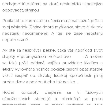
nechajme túto tému, na ktorú nevie nikto uspokojivo
odpovedať, stranou.
Podľa tohto karmického učenia musí mať každá príčina
svoj následok. Žiadna dobrá myšlienka, slovo či skutok
neostanú neodmenené. A tie zlé zase neostanú
nepotrestané.
Ak ste sa nesprávali pekne, čaká vás napríklad život
sliepky v priemyselnom veľkochove 🐔🍗. A možno
sa taká práci oddaná, vajíčka pravidelne kladúca a
eticky vyrovnaná nosnica dokáže časom opäť šťastne
vrátiť naspäť do skvelej ľudskej spoločnosti plnej
predsudkov a povier. Alebo tak nejako...
Rôzne koncepty chápania sa v ľudových
náboženstvách striedajú a obmieňajú a preto