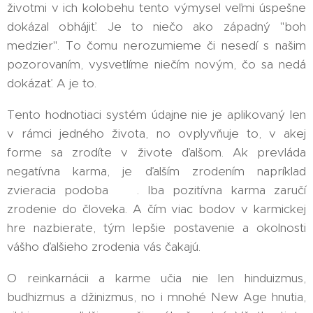
životmi v ich kolobehu tento výmysel veľmi úspešne
dokázal obhájiť. Je to niečo ako západný "boh
medzier". To čomu nerozumieme či nesedí s našim
pozorovaním, vysvetlíme niečím novým, čo sa nedá
dokázať. A je to. 🤨
Tento hodnotiaci systém údajne nie je aplikovaný len
v rámci jedného života, no ovplyvňuje to, v akej
forme sa zrodíte v živote ďalšom. Ak prevláda
negatívna karma, je ďalším zrodením napríklad
zvieracia podoba 🐖. Iba pozitívna karma zaručí
zrodenie do človeka. A čím viac bodov v karmickej
hre nazbierate, tým lepšie postavenie a okolnosti
vášho ďalšieho zrodenia vás čakajú. ✌️
O reinkarnácii a karme učia nie len hinduizmus,
budhizmus a džinizmus, no i mnohé New Age hnutia,