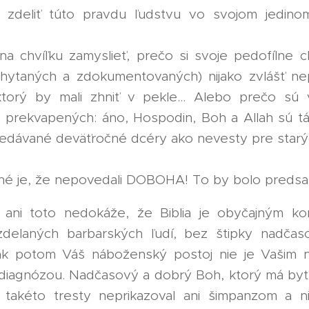
l zdeliť túto pravdu ľudstvu vo svojom jedin
a chvíľku zamyslieť, prečo si svoje pedofílne ch
hytaných a zdokumentovaných) nijako zvlášť ne
ktorý by mali zhniť v pekle... Alebo prečo sú
e prekvapených: áno, Hospodin, Boh a Allah sú tá 
redávané deväťročné dcéry ako nevesty pre starý
avné je, že nepovedali DOBOHA! To by bolo predsa
ani toto nedokáže, že Biblia je obyčajným ko
delaných barbarských ľudí, bez štipky nadčas
 tak potom Váš náboženský postoj nie je Vašim 
diagnózou. Nadčasový a dobrý Boh, ktorý má by
 takéto tresty neprikazoval ani šimpanzom a 