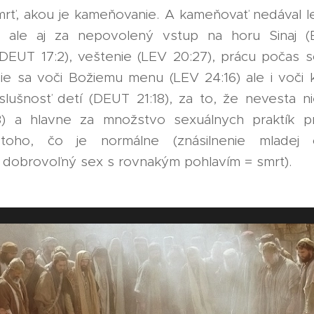
mrť, akou je kameňovanie. A kameňovať nedával l
, ale aj za nepovolený vstup na horu Sinaj (
(DEUT 17:2), veštenie (LEV 20:27), prácu počas
nie sa voči Božiemu menu (LEV 24:16) ale i voči 
oslušnosť detí (DEUT 21:18), za to, že nevesta n
3) a hlavne za množstvo sexuálnych praktík pr
toho, čo je normálne (znásilnenie mladej
 dobrovoľný sex s rovnakým pohlavím = smrť).