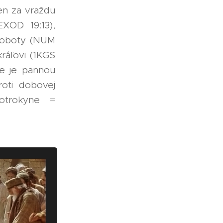
en za vraždu
EXOD 19:13),
 soboty (NUM
kráľovi (1KGS
ie je pannou
oti dobovej
 otrokyne =