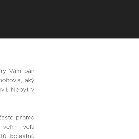
torý Vám pán
bohovia, aký
vil. Nebyť v
často priamo
 veľmi veľa
tú, bolestnú