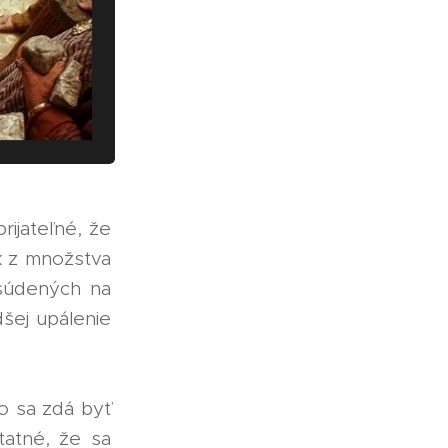
rijateľné, že
ok z množstva
dsúdených na
šej upálenie
o sa zdá byť
tatné, že sa