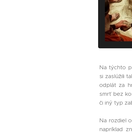
Na týchto pr
si zaslúžili
odplát za h
smrť bez ko
či iný typ za
Na rozdiel 
napríklad z