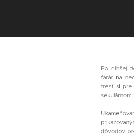
Po dlhšej d
farár na ne
trest si pr
sekulárnom š
Ukameňovani
prikazovan
dôvodov pre