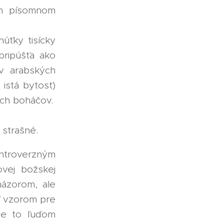
om písomnom
úťky tisícky
pripúšťa ako
 v arabských
istá bytosť)
ch boháčov.
 strašné.
ntroverzným
ovej božskej
názorom, ale
ť vzorom pre
nie to ľuďom