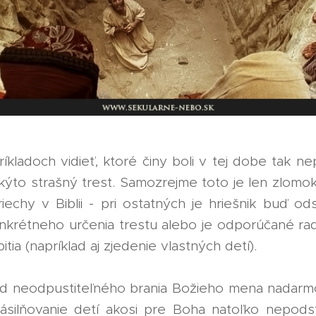
íkladoch vidieť, ktoré činy boli v tej dobe tak nep
 takýto strašný trest. Samozrejme toto je len zlom
riechy v Biblii - pri ostatných je hriešnik buď o
nkrétneho určenia trestu alebo je odporúčané rad
bitia (napríklad aj zjedenie vlastných detí).
od neodpustiteľného brania Božieho mena nadarm
násilňovanie detí akosi pre Boha natoľko nepods