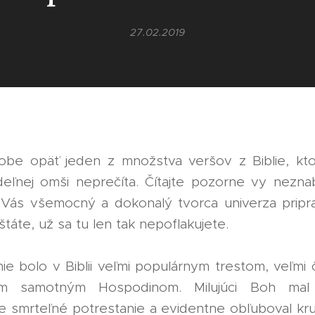
27.02.2019
obe opäť jeden z množstva veršov z Biblie, k
deľnej omši neprečíta. Čítajte pozorne vy nezna
e Vás všemocný a dokonalý tvorca univerza pripra
táte, už sa tu len tak nepoflakujete.
e bolo v Biblii veľmi populárnym trestom, veľmi 
ým samotným Hospodinom. Milujúci Boh mal
 smrteľné potrestanie a evidentne obľuboval kru