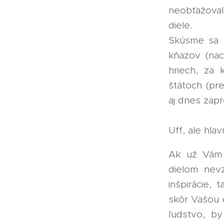
neobťažova
diele.
Skúsme sa n
kňazov (nac
hriech, za 
štátoch (pr
aj dnes zap
Uff, ale hl
Ak už Vám 
dielom nevz
inšpirácie,
skôr Vašou 
ľudstvo, by