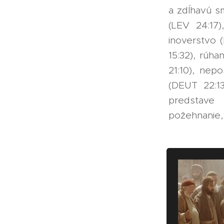
a zdĺhavú s
(LEV 24:17)
inoverstvo 
15:32), rúha
21:10), nep
(DEUT 22:1
predstave 
požehnanie,