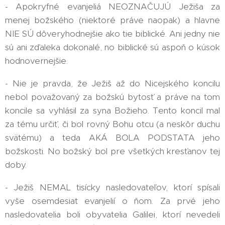
- Apokryfné evanjeliá NEOZNAČUJÚ Ježiša za
menej božského (niektoré práve naopak) a hlavne
NIE SÚ dôveryhodnejšie ako tie biblické. Ani jedny nie
sú ani zďaleka dokonalé, no biblické sú aspoň o kúsok
hodnovernejšie.
- Nie je pravda, že Ježiš až do Nicejského koncilu
nebol považovaný za božskú bytosť a práve na tom
koncile sa vyhlásil za syna Božieho. Tento koncil mal
za tému určiť, či bol rovný Bohu otcu (a neskôr duchu
svätému) a teda AKÁ BOLA PODSTATA jeho
božskosti. No božský bol pre všetkých kresťanov tej
doby.
- Ježiš NEMAL tisícky nasledovateľov, ktorí spísali
vyše osemdesiat evanjelií o ňom. Za prvé jeho
nasledovatelia boli obyvatelia Galilei, ktorí nevedeli