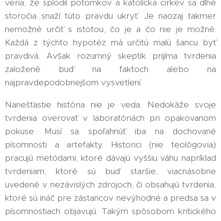
veria, že splodil potomkov a katolícka cirkev sa dlhé
storočia snaží túto pravdu ukryť. Je naozaj takmer
nemožné určiť s istotou, čo je a čo nie je možné.
Každá z týchto hypotéz má určitú malú šancu byť
pravdivá. Avšak rozumný skeptik prijíma tvrdenia
založené buď na faktoch alebo na
najpravdepodobnejšom vysvetlení.
Nanešťastie história nie je veda. Nedokáže svoje
tvrdenia overovať v laboratóriách pri opakovanom
pokuse. Musí sa spoľahnúť iba na dochované
písomnosti a artefakty. Historici (nie teológovia)
pracujú metódami, ktoré dávajú vyššiu váhu napríklad
tvrdeniam, ktoré sú buď staršie, viacnásobne
uvedené v nezávislých zdrojoch, či obsahujú tvrdenia,
ktoré sú ináč pre zástancov nevýhodné a predsa sa v
písomnostiach objavujú. Takým spôsobom kritického