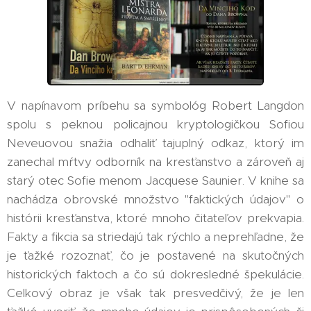
V napínavom príbehu sa symbológ Robert Langdon
spolu s peknou policajnou kryptologičkou Sofiou
Neveuovou snažia odhaliť tajuplný odkaz, ktorý im
zanechal mŕtvy odborník na kresťanstvo a zároveň aj
starý otec Sofie menom Jacquese Saunier. V knihe sa
nachádza obrovské množstvo "faktických údajov" o
histórii kresťanstva, ktoré mnoho čitateľov prekvapia.
Fakty a fikcia sa striedajú tak rýchlo a neprehľadne, že
je ťažké rozoznať, čo je postavené na skutočných
historických faktoch a čo sú dokresledné špekulácie.
Celkový obraz je však tak presvedčivý, že je len