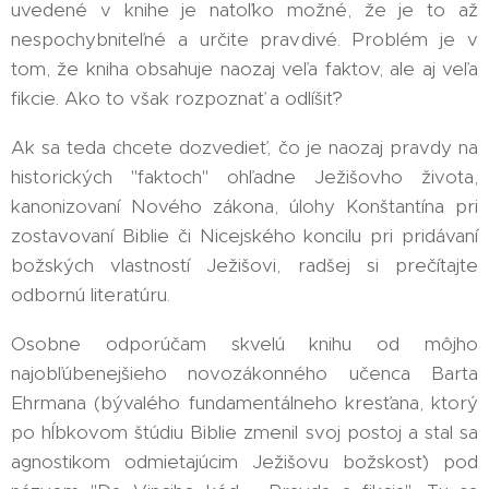
uvedené v knihe je natoľko možné, že je to až
nespochybniteľné a určite pravdivé. Problém je v
tom, že kniha obsahuje naozaj veľa faktov, ale aj veľa
fikcie. Ako to však rozpoznať a odlíšiť?
Ak sa teda chcete dozvedieť, čo je naozaj pravdy na
historických "faktoch" ohľadne Ježišovho života,
kanonizovaní Nového zákona, úlohy Konštantína pri
zostavovaní Biblie či Nicejského koncilu pri pridávaní
božských vlastností Ježišovi, radšej si prečítajte
odbornú literatúru.
Osobne odporúčam skvelú knihu od môjho
najobľúbenejšieho novozákonného učenca Barta
Ehrmana (bývalého fundamentálneho kresťana, ktorý
po hĺbkovom štúdiu Biblie zmenil svoj postoj a stal sa
agnostikom odmietajúcim Ježišovu božskosť) pod