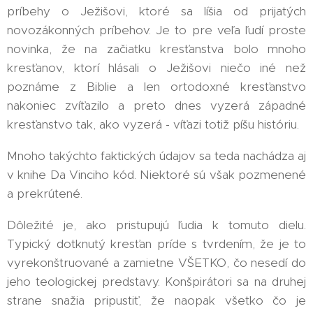
príbehy o Ježišovi, ktoré sa líšia od prijatých
novozákonných príbehov. Je to pre veľa ľudí proste
novinka, že na začiatku kresťanstva bolo mnoho
kresťanov, ktorí hlásali o Ježišovi niečo iné než
poznáme z Biblie a len ortodoxné kresťanstvo
nakoniec zvíťazilo a preto dnes vyzerá západné
kresťanstvo tak, ako vyzerá - víťazi totiž píšu históriu.
Mnoho takýchto faktických údajov sa teda nachádza aj
v knihe Da Vinciho kód. Niektoré sú však pozmenené
a prekrútené.
Dôležité je, ako pristupujú ľudia k tomuto dielu.
Typický dotknutý kresťan príde s tvrdením, že je to
vyrekonštruované a zamietne VŠETKO, čo nesedí do
jeho teologickej predstavy. Konšpirátori sa na druhej
strane snažia pripustiť, že naopak všetko čo je