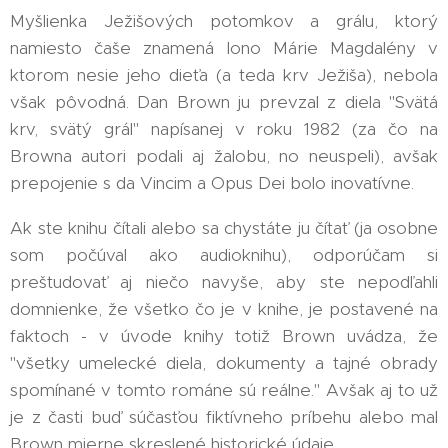
Myšlienka Ježišových potomkov a grálu, ktorý
namiesto čaše znamená lono Márie Magdalény v
ktorom nesie jeho dieťa (a teda krv Ježiša), nebola
však pôvodná. Dan Brown ju prevzal z diela "Svätá
krv, svätý grál" napísanej v roku 1982 (za čo na
Browna autori podali aj žalobu, no neuspeli), avšak
prepojenie s da Vincim a Opus Dei bolo inovatívne.
Ak ste knihu čítali alebo sa chystáte ju čítať (ja osobne
som počúval ako audioknihu), odporúčam si
preštudovať aj niečo navyše, aby ste nepodľahli
domnienke, že všetko čo je v knihe, je postavené na
faktoch - v úvode knihy totiž Brown uvádza, že
"všetky umelecké diela, dokumenty a tajné obrady
spomínané v tomto románe sú reálne." Avšak aj to už
je z časti buď súčasťou fiktívneho príbehu alebo mal
Brown mierne skreslené historické údaje.