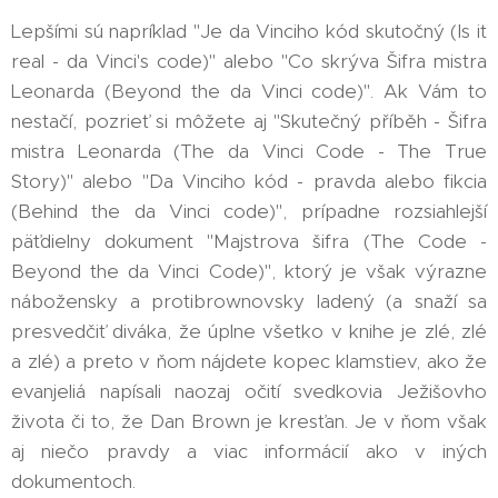
Lepšími sú napríklad "Je da Vinciho kód skutočný (Is it
real - da Vinci's code)" alebo "Co skrýva Šifra mistra
Leonarda (Beyond the da Vinci code)". Ak Vám to
nestačí, pozrieť si môžete aj "Skutečný příběh - Šifra
mistra Leonarda (The da Vinci Code - The True
Story)" alebo "Da Vinciho kód - pravda alebo fikcia
(Behind the da Vinci code)", prípadne rozsiahlejší
päťdielny dokument "Majstrova šifra (The Code -
Beyond the da Vinci Code)", ktorý je však výrazne
nábožensky a protibrownovsky ladený (a snaží sa
presvedčiť diváka, že úplne všetko v knihe je zlé, zlé
a zlé) a preto v ňom nájdete kopec klamstiev, ako že
evanjeliá napísali naozaj očití svedkovia Ježišovho
života či to, že Dan Brown je kresťan. Je v ňom však
aj niečo pravdy a viac informácií ako v iných
dokumentoch.