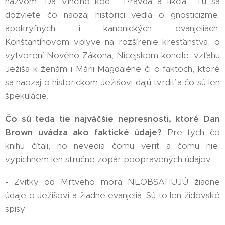
názvom "Da Vinciho kód - Pravda a fikcia". Tu sa
dozviete čo naozaj historici vedia o gnosticizme,
apokryfných i kanonických evanjeliách,
Konštantínovom vplyve na rozšírenie kresťanstva, o
vytvorení Nového Zákona, Nicejskom koncile, vzťahu
Ježiša k ženám i Márii Magdaléne či o faktoch, ktoré
sa naozaj o historickom Ježišovi dajú tvrdiť a čo sú len
špekulácie.
Čo sú teda tie najväčšie nepresnosti, ktoré Dan
Brown uvádza ako faktické údaje?
Pre tých čo
knihu čítali, no nevedia čomu veriť a čomu nie,
vypichnem len stručne zopár poopravených údajov:
- Zvitky od Mŕtveho mora NEOBSAHUJÚ žiadne
údaje o Ježišovi a žiadne evanjeliá. Sú to len židovské
spisy.