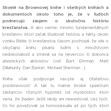
Skvelé na Brownovej knihe i všetkých knihách a
dokumentoch okolo toho je, že v ľuďoch
podnecujú záujem o skutočnú históriu
kresťanstva.
A ako vieme, mnoho fundamentálnych
kresťanov, ktorí začali študovať históriu a fakty okolo
vzniku Biblie či kresťanstva časom pochopili, že ide o
obyčajnú knihu písanú ľuďmi s množstvom
nedokonalostí a zmenili sa na nevercov či dokonca
ateistických aktivistov (viď. Bart Ehrman, Matt
Dillahunty, Dan Barker, Michael Shermer,...).
Kniha však podporuje navyše aj čitateľovu
predstavivosť. A tak tu máme široké spektrum
zástancov rôznych hypotéz od mysticistov, ktorí
veria, že žiaden Ježiš nikdy ani neexistoval, cez tých,
čo ho považovali za homosexuála až po tých, ktorí