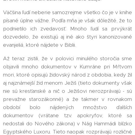
Väčšina ľudí neberie samozrejme všetko čo je v knihe
písané úplne vážne. Podľa mňa je však dôležité, že to
podnietilo ich zvedavosť. Mnoho ľudí sa prvýkrát
dozvedelo, že existujú aj iné ako štyri kanonizované
evanjeliá, ktoré nájdete v Biblii.
Až teraz zistili, že v polovici minulého storočia sme
objavili mnoho dokumentov v Kumráne pri Mŕtvom
mori, ktoré opisujú židovský národ z obdobia, kedy žil
aj najznámejší žid menom Ježiš (tieto dokumenty však
nie sú kresťanské a nič o Ježišovi nerozprávajú - sú
prevažne starozákonné) a že takmer v rovnakom
období bolo nájdených množstvo ďalších
dokumentov (vrátane tzv. apokryfov, ktoré sa
nedostali do Nového zákona) v Nág Hammádi blízko
Egyptského Luxoru. Tieto naopak rozprávajú rozličné