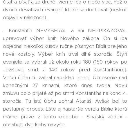
čítať a písať a za druhé, vieme iba o niečo viac, než o
dvoch desiatkach evanjelií, ktoré sa dochovali (neskôr
objavili v nálezoch).
- Konštantín NEVYBERAL a ani NEPRIKAZOVAL
upravovať výber kníh Nového zákona. On si iba
objednal niekoľko kusov ručne písaných Biblií pre jeho
nové kostoly. Výber kníh trval dlhé storočia. Štyri
evanjelia sa vybrali už okolo roku 180 (150 rokov po
Ježišovej smrti a 140 rokov pred Konštantínom).
Veľkú úlohu tu zahral napríklad Irenej. Uznesenie nad
konečnými 27 knihami, ktoré dnes tvoria Novú
zmluvu bolo prijaté až po smrti Konštantína na konci 4.
storočia. Tu istú úlohu zohral Atanáš. Avšak bol to
postupný proces. Ešte aj najstaršia verzia Biblie ktorú
máme práve z tohto obdobia - Sinajský kódex -
obsahuje dve knihy navyše.