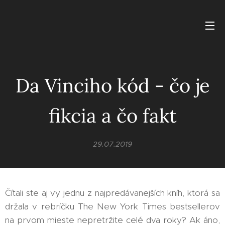
Da Vinciho kód - čo je
fikcia a čo fakt
29.07.2019
Čítali ste aj vy jednu z najpredávanejších kníh, ktorá sa
držala v rebríčku The New York Times bestsellerov
na prvom mieste nepretržite celé dva roky? Ak áno,