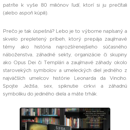
patríte k vyše 80 miliónov ľudí, ktorí si ju prečítali
(alebo aspoň kúpili).
Prečo je tak úspešná? Lebo je to výborne napísaný a
skvelo prepletený príbeh, ktorý prepája zaujímavé
témy ako história najrozšírenejšieho súčasného
náboženstva, záhadné sekty, organizácie či skupiny
ako Opus Dei či Templári a zaujímavé záhady okolo
starovekých symbolov a umeleckých diel jedného z
najväčších umelcov histórie Leonarda da Vinciho.
Spojte Ježiša, sex, spiknutie cirkvi a záhadnú
symboliku do jediného diela a máte trhák.