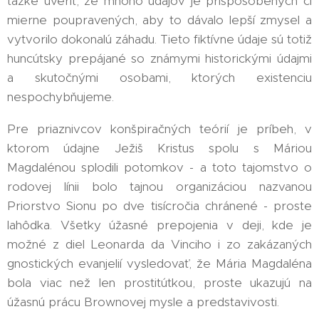
ťažké uveriť, že mnoho údajov je prispôsobených či
mierne poupravených, aby to dávalo lepší zmysel a
vytvorilo dokonalú záhadu. Tieto fiktívne údaje sú totiž
huncútsky prepájané so známymi historickými údajmi
a skutočnými osobami, ktorých existenciu
nespochybňujeme.
Pre priaznivcov konšpiračných teórií je príbeh, v
ktorom údajne Ježiš Kristus spolu s Máriou
Magdalénou splodili potomkov - a toto tajomstvo o
rodovej línii bolo tajnou organizáciou nazvanou
Priorstvo Sionu po dve tisícročia chránené - proste
lahôdka. Všetky úžasné prepojenia v deji, kde je
možné z diel Leonarda da Vinciho i zo zakázaných
gnostických evanjelií vysledovať, že Mária Magdaléna
bola viac než len prostitútkou, proste ukazujú na
úžasnú prácu Brownovej mysle a predstavivosti.