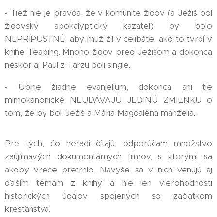
- Tiež nie je pravda, že v komunite židov (a Ježiš bol
židovský apokalyptický kazateľ) by bolo
NEPRÍPUSTNÉ, aby muž žil v celibáte, ako to tvrdí v
knihe Teabing. Mnoho židov pred Ježišom a dokonca
neskôr aj Paul z Tarzu boli single.
- Úplne žiadne evanjelium, dokonca ani tie
mimokanonické NEUDÁVAJÚ JEDINÚ ZMIENKU o
tom, že by boli Ježiš a Mária Magdaléna manželia.
Pre tých, čo neradi čítajú, odporúčam množstvo
zaujímavých dokumentárnych filmov, s ktorými sa
akoby vrece pretrhlo. Navyše sa v nich venujú aj
ďalším témam z knihy a nie len vierohodnosti
historických údajov spojených so začiatkom
kresťanstva.