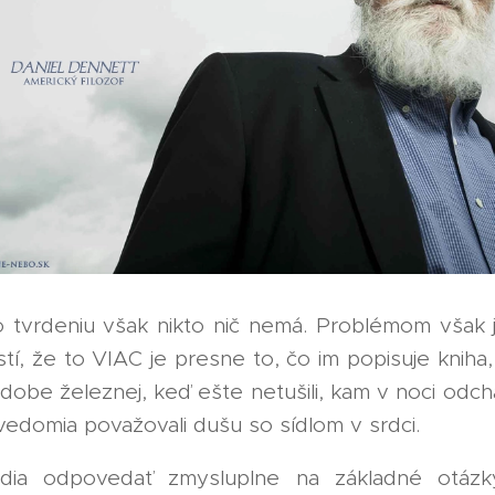
o tvrdeniu však nikto nič nemá. Problémom však je
istí, že to VIAC je presne to, čo im popisuje kniha, 
 v dobe železnej, keď ešte netušili, kam v noci odc
vedomia považovali dušu so sídlom v srdci.
dia odpovedať zmysluplne na základné otázk