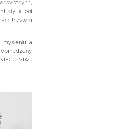
návistných,
flikty a oni
tným trestom
 mysleniu a
u obmedzený
e NIEČO VIAC