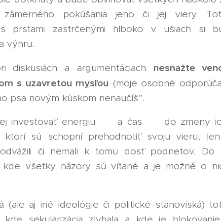
zámerného pokúšania jeho či jej viery. To
 s prstami zastrčenými hlboko v ušiach si b
a výhru.
nesnažte veno
ri diskusiách a argumentáciach
ďom s uzavretou mysľou
(moje osobné odporúčan
ého psa novým kúskom nenaučíš".
šej investovať energiu ⚡ a čas ⌛ do zmeny ich
 ktorí sú schopní prehodnotiť svoju vieru, l
odvážili či nemali k tomu dosť podnetov. Do s
, kde všetky názory sú vítané a je možné o n
(ale aj iné ideológie či politické stanoviská) tot
 kde sekularizácia zlyhala a kde je blokovan