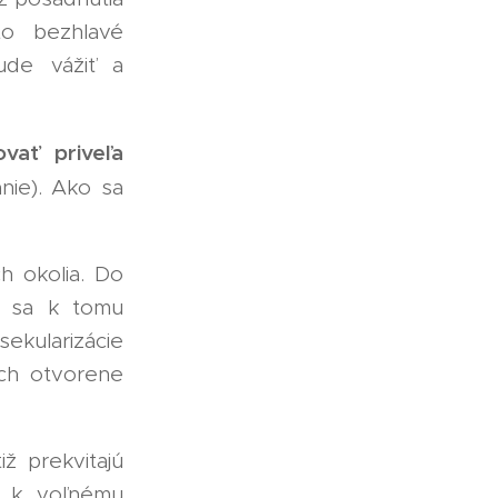
to bezhlavé
ude vážiť a
vať priveľa
ie). Ako sa
 okolia. Do
en sa k tomu
ekularizácie
ich otvorene
iž prekvitajú
ie k voľnému