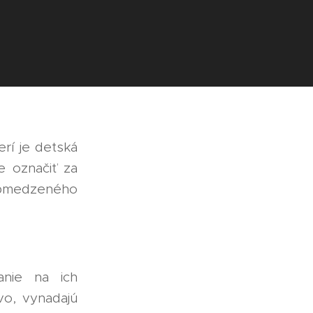
erí je detská
e označiť za
obmedzeného
anie na ich
vo, vynadajú