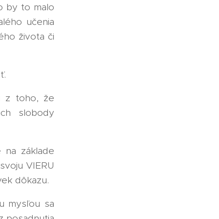
o by to malo
alého učenia
ého života či
ť.
 z toho, že
ich slobody
e na základe
a svoju VIERU
vek dôkazu.
u mysľou sa
z posadnutia