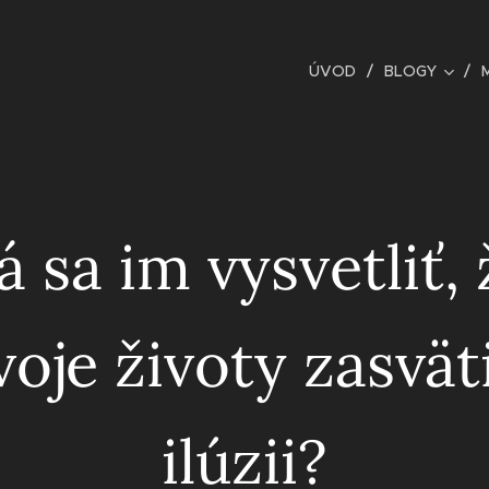
ÚVOD
BLOGY
á sa im vysvetliť, 
voje životy zasväti
ilúzii?