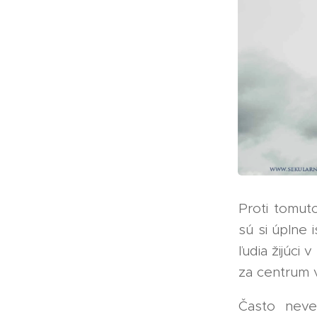
Proti tomut
sú si úplne 
ľudia žijúci
za centrum 
Často neve