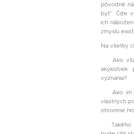
pôvodné náb
byť". Čiže 
ich nábožens
zmyslu exist
Na všetky c
❓ Ako však
akýkoľvek 
vyznania?
❓ Ako im vy
vlastných po
ohromne hrd
❗ Takého č
bude cítiť 