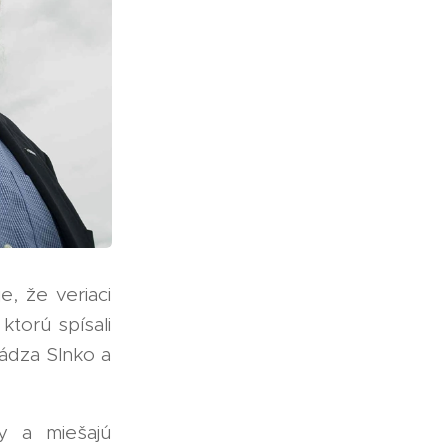
, že veriaci
ktorú spísali
hádza Slnko a
y a miešajú