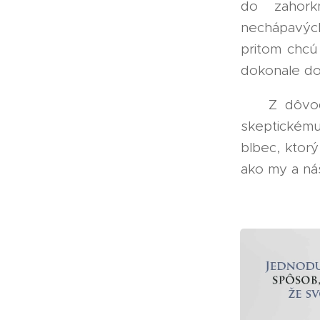
do zahorkn
nechápavých
pritom chcú
dokonale do
🧠 Z dôvod
skeptickém
blbec, ktor
ako my a ná