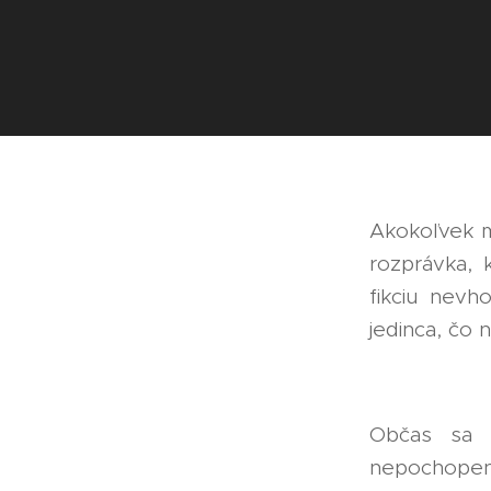
Akokoľvek mi
rozprávka, 
fikciu nev
jedinca, čo 
🐉👻👸
Občas sa s
nepochopeni