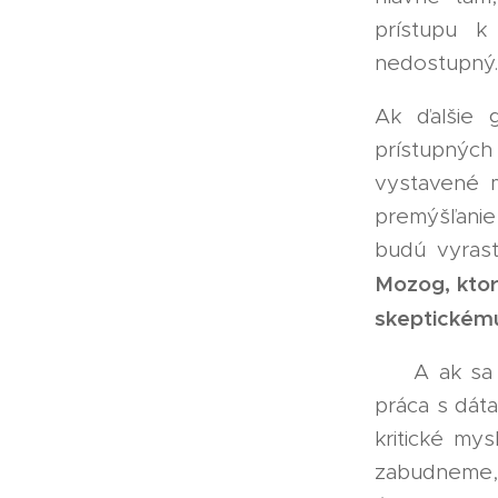
prístupu k
nedostupný.
Ak ďalšie 
prístupnýc
vystavené 
premýšľani
budú vyrast
Mozog, ktor
skeptickému
🏫 A ak sa 
práca s dáta
kritické my
zabudneme, 