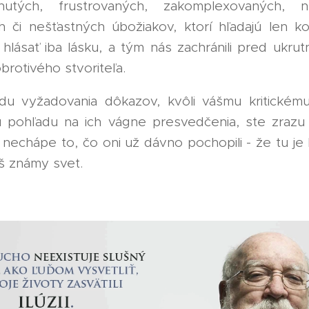
utých, frustrovaných, zakomplexovaných, ne
 či nešťastných úbožiakov, ktorí hľadajú len kon
 hlásať iba lásku, a tým nás zachránili pred ukru
brotivého stvoriteľa. 🔥🧡
u vyžadovania dôkazov, kvôli vášmu kritickému
u pohľadu na ich vágne presvedčenia, ste zraz
ý nechápe to, čo oni už dávno pochopili - že tu j
š známy svet.