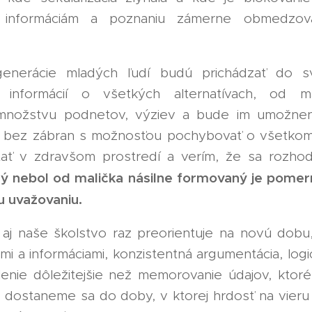
 informáciám a poznaniu zámerne obmedzov
generácie mladých ľudí budú prichádzať do s
h informácií o všetkých alternatívach, od m
množstvu podnetov, výziev a bude im umožne
e bez zábran s možnosťou pochybovať o všetkom
ať v zdravšom prostredí a verím, že sa rozho
ý nebol od malička násilne formovaný je pome
 uvažovaniu.
aj naše školstvo raz preorientuje na novú dobu,
mi a informáciami, konzistentná argumentácia, log
slenie dôležitejšie než memorovanie údajov, ktoré
dostaneme sa do doby, v ktorej hrdosť na vieru