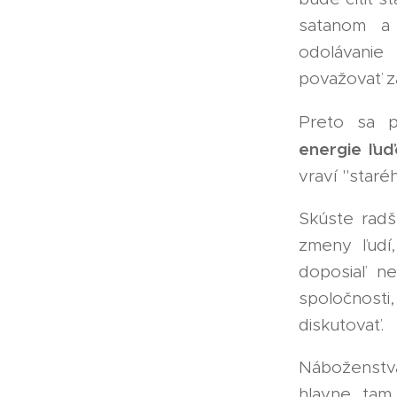
satanom a 
odolávanie
považovať z
Preto sa p
energie ľu
vraví "star
Skúste rad
zmeny ľudí,
doposiaľ ne
spoločnosti
diskutovať.
Náboženstvá 
hlavne tam,