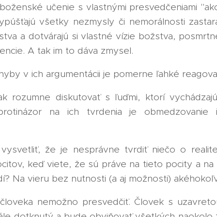
oženské učenie s vlastnými presvedčeniami "ak
vypúšťajú všetky nezmysly či nemorálnosti zastar
tva a dotvárajú si vlastné vízie božstva, posmrtn
encie. A tak im to dáva zmysel.
hyby v ich argumentácii je pomerne ľahké reagova
 rozumne diskutovať s ľuďmi, ktorí vychádzajú
protinázor na ich tvrdenia je obmedzovanie 
svetliť, že je nesprávne tvrdiť niečo o realit
citov, keď viete, že sú práve na tieto pocity a n
í? Na vieru bez nutnosti (a aj možnosti) akéhokoľ
loveka nemožno presvedčiť. Človek s uzavreto
stále dotknutý a bude obviňovať všetkých naokolo 