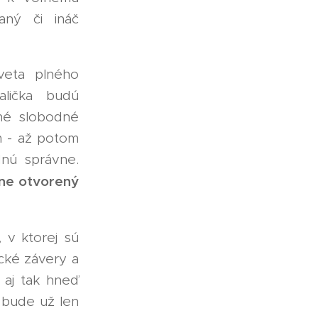
aný či ináč
veta plného
alička budú
né slobodné
 - až potom
dnú správne.
rne otvorený
 v ktorej sú
ické závery a
 aj tak hneď
 bude už len