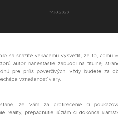
17.10.2020
lo sa snažíte veriacemu vysvetliť, že to, čomu v
ktorú autor nanešťastie zabudol na titulnej stran
hodnú pre príliš poverčivých, vždy budete za 
nechápe vznešenosť viery.
tane, že Vám za protirečenie či poukazov
e reality, prepadnutie ilúziám či dokonca klamst