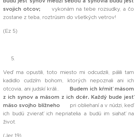
budú jesť synov medzi sebou a synovia budú jesť
svojich otcov;
😱 vykonám na tebe rozsudky, a čo
zostane z teba, roztrúsim do všetkých vetrov!
(Ez 5)
👉 5.
Veď ma opustili, toto miesto mi odcudzili, pálili tam
kadidlo cudzím bohom, ktorých nepoznali ani ich
otcovia, ani judskí králi... 🤮
Budem ich kŕmiť mäsom
z ich synov a mäsom z ich dcér. Každý bude jesť
mäso svojho blížneho
🤮 pri obliehaní a v núdzi, keď
ich budú zvierať ich nepriatelia a budú im siahať na
život.
(Jer 19)