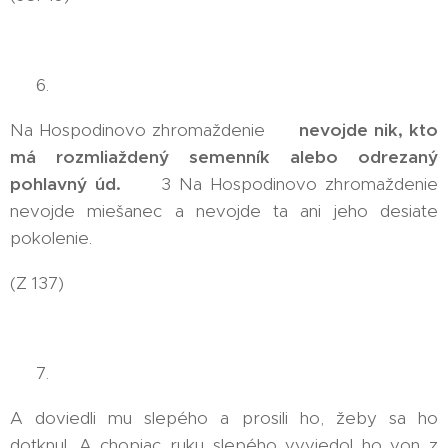
👉 6.
Na Hospodinovo zhromaždenie 😤
nevojde nik, kto
má rozmliaždený semenník alebo odrezaný
pohlavný úd.
😤 3 Na Hospodinovo zhromaždenie
nevojde miešanec a nevojde ta ani jeho desiate
pokolenie.
(Z 137)
👉 7.
A doviedli mu slepého a prosili ho, žeby sa ho
dotknul. A chopiac ruku slepého vyviedol ho von z