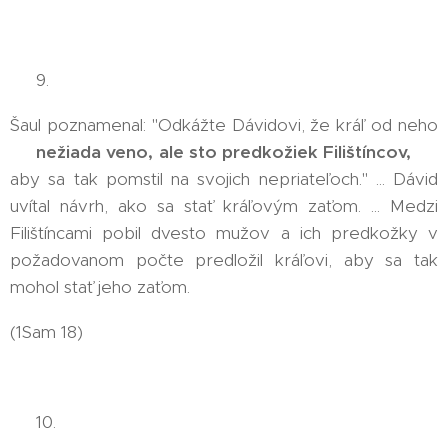
👉 9.
Šaul poznamenal: "Odkážte Dávidovi, že kráľ od neho
🤦‍♂️
nežiada veno, ale sto predkožiek Filištíncov,
🤦‍♂️
aby sa tak pomstil na svojich nepriateľoch." ... Dávid
uvítal návrh, ako sa stať kráľovým zaťom. ... Medzi
Filištíncami pobil dvesto mužov a ich predkožky v
požadovanom počte predložil kráľovi, aby sa tak
mohol stať jeho zaťom.
(1Sam 18)
👉 10.