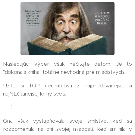
Nasledujúci výber však nečítajte deťom. Je to
"dokonalá kniha" totálne nevhodná pre mladistvých.
Užite si TOP nechutností z najpredávanejšej a
najNEčítanejšej knihy sveta:
👉 1.
Ona však vystupňovala svoje smilstvo, keď sa
rozpomenula na dni svojej mladosti, keď smilnila v