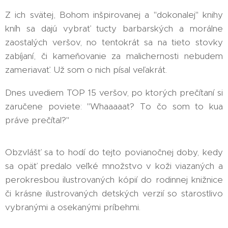
Z ich svätej, Bohom inšpirovanej a "dokonalej" knihy
kníh sa dajú vybrať tucty barbarských a morálne
zaostalých veršov, no tentokrát sa na tieto stovky
zabíjaní, či kameňovanie za malichernosti nebudem
zameriavať. Už som o nich písal veľakrát.
Dnes uvediem TOP 15 veršov, po ktorých prečítaní si
zaručene poviete: "Whaaaaat? To čo som to kua
práve prečítal?"
Obzvlášť sa to hodí do tejto povianočnej doby, kedy
sa opäť predalo veľké množstvo v koži viazaných a
perokresbou ilustrovaných kópií do rodinnej knižnice
či krásne ilustrovaných detských verzií so starostlivo
vybranými a osekanými príbehmi.