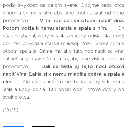
podľa zvyklosti na celom svete. Opojme teda otca
vínom a spime s ním, aby sme mohli získať od neho
potomstvo. 🤯
V tú noc dali sa otcovi napiť vína.
Potom vošla k nemu staršia a spala s ním.
🤯 On
však nezbadal, kedy si ľahla ani kedy odišla. Na druhý
deň zas povedala staršia mladšej: Pozri, včera som s
otcom spala ja. Dáme mu aj v túto noc napiť sa vína.
Ľahneš si ty a vyspíš sa s ním, aby sme získali od neho
potomstvo. 🤯
Dali sa teda aj tejto noci otcovi
napiť vína. Ľahla si k nemu mladšia dcéra a spala s
ním.
🤯 On však ani teraz nezbadal, kedy si k nemu
ľahla a kedy odišla. Tak počali obe Lótove dcéry od
svojho otca.
(Gn 19)