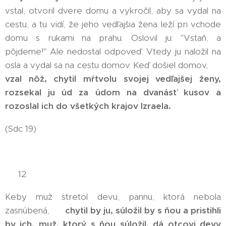
vstal, otvoril dvere domu a vykročil, aby sa vydal na
cestu, a tu vidí, že jeho vedľajšia žena leží pri vchode
domu s rukami na prahu. Oslovil ju: "Vstaň, a
pôjdeme!" Ale nedostal odpoveď. Vtedy ju naložil na
osla a vydal sa na cestu domov. Keď došiel domov, 🤯
vzal nôž, chytil mŕtvolu svojej vedľajšej ženy,
rozsekal ju úd za údom na dvanásť kusov a
rozoslal ich do všetkých krajov Izraela.
🤯
(Sdc 19)
👉 12.
Keby muž stretol devu, pannu, ktorá nebola
zasnúbená, 😠
chytil by ju, súložil by s ňou a pristihli
by ich, muž, ktorý s ňou súložil, dá otcovi devy