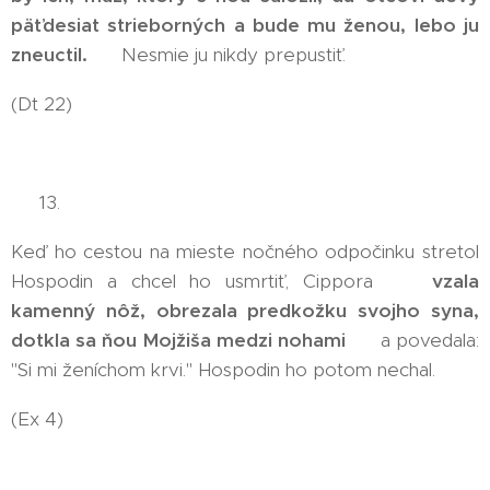
päťdesiat strieborných a bude mu ženou, lebo ju
zneuctil.
😠 Nesmie ju nikdy prepustiť.
(Dt 22)
👉 13.
Keď ho cestou na mieste nočného odpočinku stretol
Hospodin a chcel ho usmrtiť, Cippora 😬
vzala
kamenný nôž, obrezala predkožku svojho syna,
dotkla sa ňou Mojžiša medzi nohami
😬 a povedala:
"Si mi ženíchom krvi." Hospodin ho potom nechal.
(Ex 4)