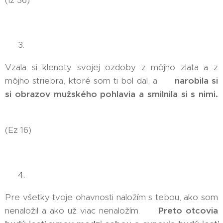
👉 3.
Vzala si klenoty svojej ozdoby z môjho zlata a z
môjho striebra, ktoré som ti bol dal, a 🤭
narobila si
si obrazov mužského pohlavia a smilnila si s nimi.
🤭
(Ez 16)
👉 4.
Pre všetky tvoje ohavnosti naložím s tebou, ako som
nenaložil a ako už viac nenaložím. 😱
Preto otcovia