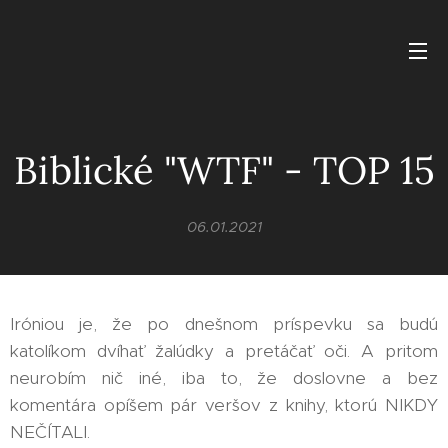
Biblické "WTF" - TOP 15
06.01.2021
Iróniou je, že po dnešnom príspevku sa budú
katolíkom dvíhať žalúdky a pretáčať oči. A pritom
neurobím nič iné, iba to, že doslovne a bez
komentára opíšem pár veršov z knihy, ktorú NIKDY
NEČÍTALI.