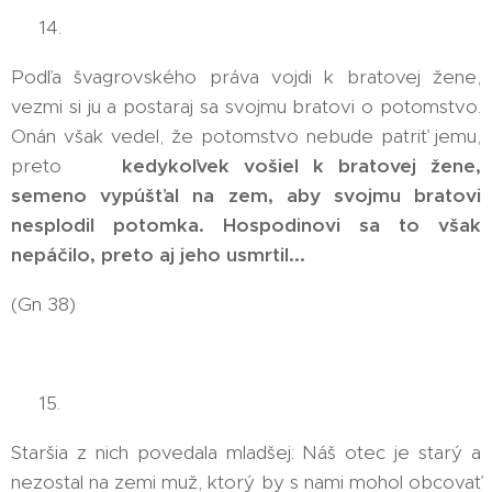
👉 14.
Podľa švagrovského práva vojdi k bratovej žene,
vezmi si ju a postaraj sa svojmu bratovi o potomstvo.
Onán však vedel, že potomstvo nebude patriť jemu,
preto 😮
kedykoľvek vošiel k bratovej žene,
semeno vypúšťal na zem, aby svojmu bratovi
nesplodil potomka. Hospodinovi sa to však
nepáčilo, preto aj jeho usmrtil...
😮
(Gn 38)
👉 15.
Staršia z nich povedala mladšej: Náš otec je starý a
nezostal na zemi muž, ktorý by s nami mohol obcovať