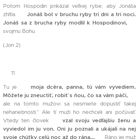
Potom Hospodin prikázal veľkej rybe, aby Jonáša
zhltla. 🤣
Jonáš bol v bruchu ryby tri dni a tri noci.
Jonáš sa z brucha ryby modlil k Hospodinovi,
🤣
svojmu Bohu.
(Jon 2)
👉 11.
Tu je 🤬
moja dcéra, panna, tú vám vyvediem.
Môžete ju zneuctiť, robiť s ňou, čo sa vám páči,
🤬
ale na tomto mužovi sa nesmiete dopustiť takej
nehanebnosti." Ale tí muži ho nechceli ani počúvať.
Vtedy ten človek 🤬
vzal svoju vedľajšiu ženu a
vyviedol im ju von. Oni ju poznali a ukájali na nej
svoje chúťky celú noc až do rána...
🤬 Ráno jej muž