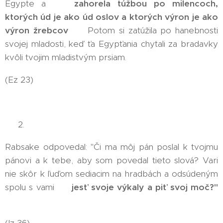
Egypte a 😲
zahorela túžbou po milencoch,
ktorých úd je ako úd oslov a ktorých výron je ako
výron žrebcov
😲 Potom si zatúžila po hanebnosti
svojej mladosti, keď ťa Egypťania chytali za bradavky
kvôli tvojim mladistvým prsiam.
(Ez 23)
👉 2.
Rabsake odpovedal: "Či ma môj pán poslal k tvojmu
pánovi a k tebe, aby som povedal tieto slová? Vari
nie skôr k ľuďom sediacim na hradbách a odsúdeným
spolu s vami 💩
jesť svoje výkaly a piť svoj moč?"
💩
(Iz 36)