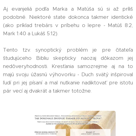
Aj evanjeliá podľa Marka a Matúša sú si až príliš
podobné. Niektoré state dokonca takmer identické
(ako príklad trebárs v príbehu o lepre - Matúš 8:2,
Mark 1:40 a Lukáš 5:12).
Tento tzv. synoptický problém je pre čitateľa
študujúceho Bibliu skepticky naozaj dôkazom jej
nedôveryhodnosti. Kresťania samozrejme aj na to
majú svoju úžasnú výhovorku - Duch svätý inšpiroval
ľudí pri jej písaní a mal nutkanie nadiktovať pre istotu
pár vecí aj dvakrát a takmer totožne.