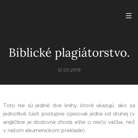
Biblické plagiátorstvo.
12.03.2019
Toto nie sú jediné dve knihy, ktoré ukazujú, ako sa
jednotlivé časti postupne opisovali jedna od druhej (v
angličtine je doslovná zhoda ešte o niečo väčšia, než
v našom ekumenickom preklade).