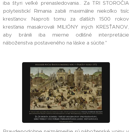
iba štyri veľké prenasledovania... Za TRI STOROČIA
polyteistickí Rimania zabili maximálne niekoľko tisíc
kresťanov. Naproti tomu za ďalších 1500 rokov
kresťania masakrovali MILIÓNY iných KRESŤANOV,
aby bránili iba mierne odlišné interpretácie
náboženstva postaveného na láske a súcite." 👍
Pravdepodobne najznámejšie sú náboženské vojny v