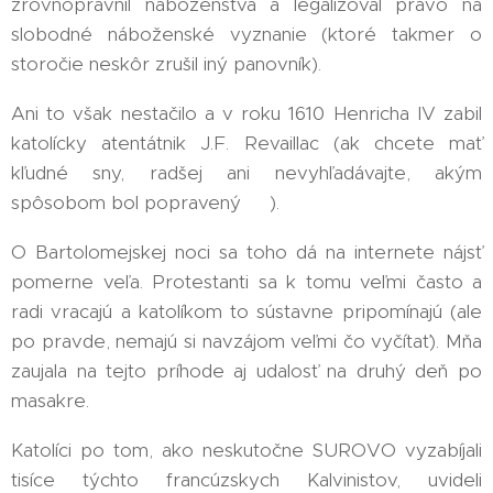
zrovnoprávnil náboženstvá a legalizoval právo na
slobodné náboženské vyznanie (ktoré takmer o
storočie neskôr zrušil iný panovník).
Ani to však nestačilo a v roku 1610 Henricha IV zabil
katolícky atentátnik J.F. Revaillac (ak chcete mať
kľudné sny, radšej ani nevyhľadávajte, akým
spôsobom bol popravený 😱).
O Bartolomejskej noci sa toho dá na internete nájsť
pomerne veľa. Protestanti sa k tomu veľmi často a
radi vracajú a katolíkom to sústavne pripomínajú (ale
po pravde, nemajú si navzájom veľmi čo vyčítať). Mňa
zaujala na tejto príhode aj udalosť na druhý deň po
masakre.
Katolíci po tom, ako neskutočne SUROVO vyzabíjali
tisíce týchto francúzskych Kalvinistov, uvideli