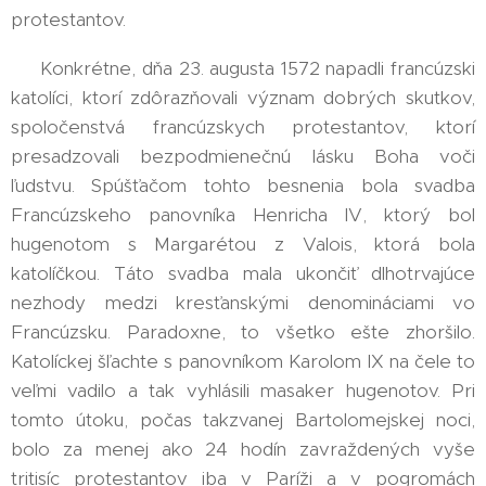
protestantov.
🗡️ Konkrétne, dňa 23. augusta 1572 napadli francúzski
katolíci, ktorí zdôrazňovali význam dobrých skutkov,
spoločenstvá francúzskych protestantov, ktorí
presadzovali bezpodmienečnú lásku Boha voči
ľudstvu. Spúšťačom tohto besnenia bola svadba
Francúzskeho panovníka Henricha IV, ktorý bol
hugenotom s Margarétou z Valois, ktorá bola
katolíčkou. Táto svadba mala ukončiť dlhotrvajúce
nezhody medzi kresťanskými denomináciami vo
Francúzsku. Paradoxne, to všetko ešte zhoršilo.
Katolíckej šľachte s panovníkom Karolom IX na čele to
veľmi vadilo a tak vyhlásili masaker hugenotov. Pri
tomto útoku, počas takzvanej Bartolomejskej noci,
bolo za menej ako 24 hodín zavraždených vyše
tritisíc protestantov iba v Paríži a v pogromách