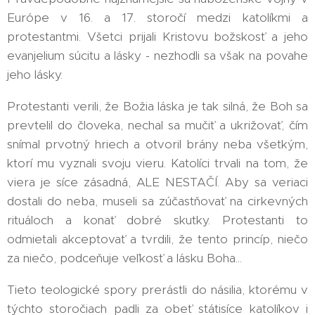
Európe v 16. a 17. storočí medzi katolíkmi a
protestantmi. Všetci prijali Kristovu božskosť a jeho
evanjelium súcitu a lásky - nezhodli sa však na povahe
jeho lásky. 🤔
Protestanti verili, že Božia láska je tak silná, že Boh sa
prevtelil do človeka, nechal sa mučiť a ukrižovať, čím
snímal prvotný hriech a otvoril brány neba všetkým,
ktorí mu vyznali svoju vieru. Katolíci trvali na tom, že
viera je síce zásadná, ALE NESTAČÍ. Aby sa veriaci
dostali do neba, museli sa zúčastňovať na cirkevných
rituáloch a konať dobré skutky. Protestanti to
odmietali akceptovať a tvrdili, že tento princíp, niečo
za niečo, podceňuje veľkosť a lásku Boha...
Tieto teologické spory prerástli do násilia, ktorému v
týchto storočiach padli za obeť státisíce katolíkov i