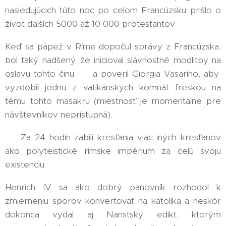
nasledujúcich túto noc po celom Francúzsku prišlo o
život ďalších 5000 až 10 000 protestantov ‼️
Keď sa pápež v Ríme dopočul správy z Francúzska,
bol taký nadšený, že inicioval slávnostné modlitby na
oslavu tohto činu 🤦‍♂‍ a poveril Giorgia Vasariho, aby
vyzdobil jednu z vatikánskych komnát freskou na
tému tohto masakru (miestnosť je momentálne pre
návštevníkov neprístupná).
⚠️ Za 24 hodín zabili kresťania viac iných kresťanov
ako polyteistické rímske impérium za celú svoju
existenciu.
Henrich IV sa ako dobrý panovník rozhodol k
zmierneniu sporov konvertovať na katolíka a neskôr
dokonca vydal aj Nanstský edikt, ktorým