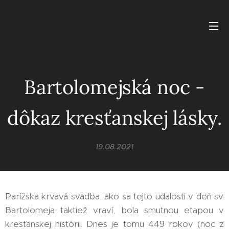
Bartolomejská noc -
dôkaz kresťanskej lásky.
19.08.2021
Parížska krvavá svadba, ako sa tejto udalosti v deň sv.
Bartolomeja taktiež vraví, bola smutnou etapou v
kresťanskej histórii. Dnes je tomu 449 rokov (noc z