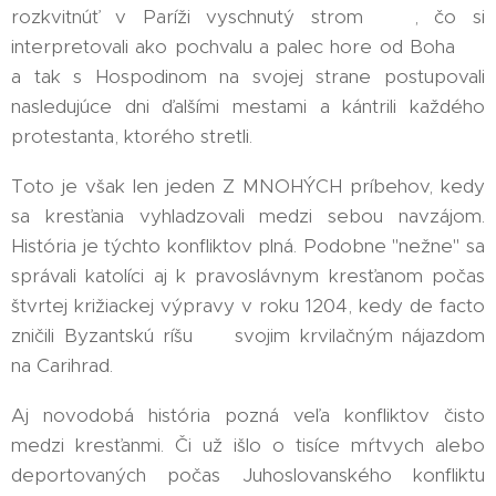
rozkvitnúť v Paríži vyschnutý strom 🌳, čo si
interpretovali ako pochvalu a palec hore od Boha 👍
a tak s Hospodinom na svojej strane postupovali
nasledujúce dni ďalšími mestami a kántrili každého
protestanta, ktorého stretli.
Toto je však len jeden Z MNOHÝCH príbehov, kedy
sa kresťania vyhladzovali medzi sebou navzájom.
História je týchto konfliktov plná. Podobne "nežne" sa
správali katolíci aj k pravoslávnym kresťanom počas
štvrtej križiackej výpravy v roku 1204, kedy de facto
zničili Byzantskú ríšu ⚔️ svojim krvilačným nájazdom
na Carihrad.
Aj novodobá história pozná veľa konfliktov čisto
medzi kresťanmi. Či už išlo o tisíce mŕtvych alebo
deportovaných počas Juhoslovanského konfliktu