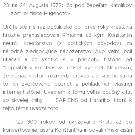
23. na 24. Augusta 1572), čo pod čepeľami katolíkov
⚔️ zomreli tisíce Hugenotov.
Určite ste nie raz počuli, ako boli prvé roky kresťania
hrozne prenasledovaní Rímanmi, až kým Konštantín
neurčil kresťanstvo (z politických dôvodov) za
národné zjednocujúce náboženstvo. Ako veľmi boli
utláčaní a čo všetko si v priebehu histórie od
"nepriateľov kresťanstva" museli vytrpieť. Nevravím,
že nemajú v istom rozmedzí pravdu, ale skúsme sa na
to ich zveličovanie pozrieť z pohľadu ich vlastnej
internej histórie. Uvediem k tomu veľmi poučný citát
zo skvelej knihy 📘 SAPIENS od Harariho, ktorá k
tejto téme uvádza toto:
👉 "Za 300 rokov od ukrižovania Krista až po
konvertovanie cisára Konštantína iniciovali rímski cisári