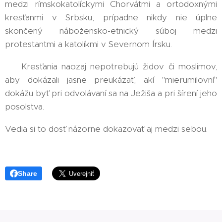
medzi rímskokatolíckymi Chorvátmi a ortodoxnými
kresťanmi v Srbsku, prípadne nikdy nie úplne
skončený nábožensko-etnický súboj medzi
protestantmi a katolíkmi v Severnom Írsku.
⚠️ Kresťania naozaj nepotrebujú židov či moslimov,
aby dokázali jasne preukázať, akí "mierumilovní"
dokážu byť pri odvolávaní sa na Ježiša a pri šírení jeho
posolstva.
Vedia si to dosť názorne dokazovať aj medzi sebou.
Share