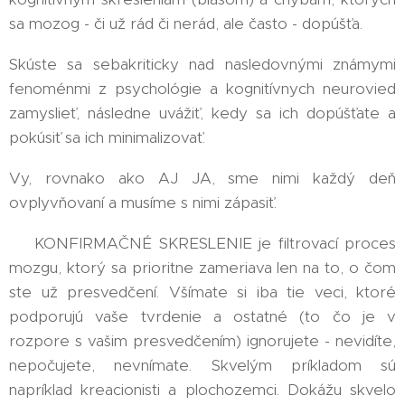
sa mozog - či už rád či nerád, ale často - dopúšťa.
Skúste sa sebakriticky nad nasledovnými známymi
fenoménmi z psychológie a kognitívnych neurovied
zamyslieť, následne uvážiť, kedy sa ich dopúšťate a
pokúsiť sa ich minimalizovať.
Vy, rovnako ako AJ JA, sme nimi každý deň
ovplyvňovaní a musíme s nimi zápasiť.
➡️ KONFIRMAČNÉ SKRESLENIE je filtrovací proces
mozgu, ktorý sa prioritne zameriava len na to, o čom
ste už presvedčení. Všímate si iba tie veci, ktoré
podporujú vaše tvrdenie a ostatné (to čo je v
rozpore s vašim presvedčením) ignorujete - nevidíte,
nepočujete, nevnímate. Skvelým príkladom sú
napríklad kreacionisti a plochozemci. Dokážu skvelo