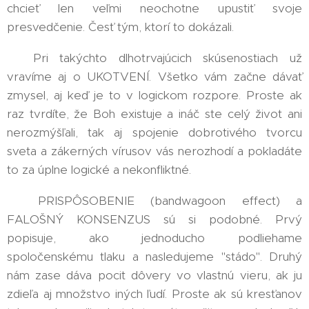
chcieť len veľmi neochotne upustiť svoje
presvedčenie. Česť tým, ktorí to dokázali.
➡️ Pri takýchto dlhotrvajúcich skúsenostiach už
vravíme aj o UKOTVENÍ. Všetko vám začne dávať
zmysel, aj keď je to v logickom rozpore. Proste ak
raz tvrdíte, že Boh existuje a ináč ste celý život ani
nerozmýšľali, tak aj spojenie dobrotivého tvorcu
sveta a zákerných vírusov vás nerozhodí a pokladáte
to za úplne logické a nekonfliktné.
➡️ PRISPÔSOBENIE (bandwagoon effect) a
FALOŠNÝ KONSENZUS sú si podobné. Prvý
popisuje, ako jednoducho podliehame
spoločenskému tlaku a nasledujeme "stádo". Druhý
nám zase dáva pocit dôvery vo vlastnú vieru, ak ju
zdieľa aj množstvo iných ľudí. Proste ak sú kresťanov