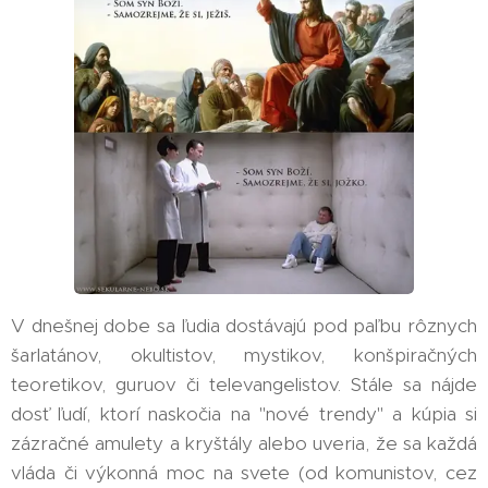
V dnešnej dobe sa ľudia dostávajú pod paľbu rôznych
šarlatánov, okultistov, mystikov, konšpiračných
teoretikov, guruov či televangelistov. Stále sa nájde
dosť ľudí, ktorí naskočia na "nové trendy" a kúpia si
zázračné amulety a kryštály alebo uveria, že sa každá
vláda či výkonná moc na svete (od komunistov, cez