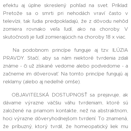
efektu aj úplne skreslený pohľad na svet. Príklad:
Pretože sa o smrti pri nehodách vraví často v
televízii, tak ľudia predpokladajú, že z dôvodu nehôd
zomiera rovnako veľa ľudí, ako na choroby. V
skutočnosti je ľudí zomierajúcich na choroby 18 x viac.
➡️ Na podobnom princípe funguje aj tzv. ILÚZIA
PRAVDY. Stačí, aby sa nám niektoré tvrdenia zdali
známe - či už získané vedome alebo podvedome - a
začneme im dôverovať. Na tomto princípe fungujú aj
reklamy (alebo aj nedeľné omše).
➡️ OBJAVITEĽSKÁ DOSTUPNOSŤ sa prejavuje, ak
dávame výrazne väčšiu váhu tvrdeniam, ktoré sú
založené na priamom kontakte, než na abstraktnom,
hoci výrazne dôveryhodnejšom tvrdení. To znamená,
že príbuzný, ktorý tvrdil, že homeopatický liek mu