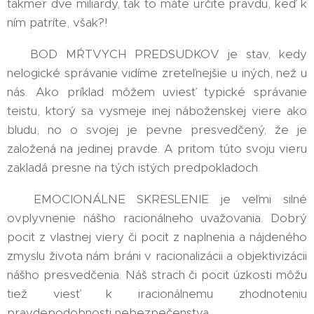
takmer dve miliardy, tak to máte určite pravdu, keď k
ním patríte, však?!
➡️ BOD MŔTVYCH PREDSUDKOV je stav, kedy
nelogické správanie vidíme zreteľnejšie u iných, než u
nás. Ako príklad môžem uviesť typické správanie
teistu, ktorý sa vysmeje inej náboženskej viere ako
bludu, no o svojej je pevne presvedčený, že je
založená na jedinej pravde. A pritom túto svoju vieru
zakladá presne na tých istých predpokladoch.
➡️ EMOCIONÁLNE SKRESLENIE je veľmi silné
ovplyvnenie nášho racionálneho uvažovania. Dobrý
pocit z vlastnej viery či pocit z naplnenia a nájdeného
zmyslu života nám bráni v racionalizácii a objektivizácii
nášho presvedčenia. Náš strach či pocit úzkosti môžu
tiež viesť k iracionálnemu zhodnoteniu
pravdepodobnosti nebezpečenstva.