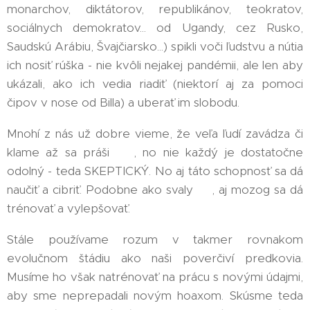
monarchov, diktátorov, republikánov, teokratov,
sociálnych demokratov... od Ugandy, cez Rusko,
Saudskú Arábiu, Švajčiarsko...) spikli voči ľudstvu a nútia
ich nosiť rúška - nie kvôli nejakej pandémii, ale len aby
ukázali, ako ich vedia riadiť (niektorí aj za pomoci
čipov v nose od Billa) a uberať im slobodu. 🤦‍♂‍
Mnohí z nás už dobre vieme, že veľa ľudí zavádza či
klame až sa práši 🤥, no nie každý je dostatočne
odolný - teda SKEPTICKÝ. No aj táto schopnosť sa dá
naučiť a cibriť. Podobne ako svaly 💪, aj mozog sa dá
trénovať a vylepšovať.
Stále používame rozum v takmer rovnakom
evolučnom štádiu ako naši poverčiví predkovia.
Musíme ho však natrénovať na prácu s novými údajmi,
aby sme neprepadali novým hoaxom. Skúsme teda