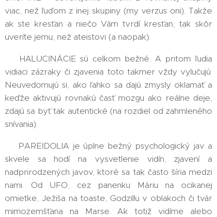
viac, než ľuďom z inej skupiny (my verzus oni). Takže
ak ste kresťan a niečo Vám tvrdí kresťan, tak skôr
uveríte jemu, než ateistovi (a naopak).
➡️ HALUCINÁCIE sú celkom bežné. A pritom ľudia
vidiaci zázraky či zjavenia toto takmer vždy vylučujú.
Neuvedomujú si, ako ľahko sa dajú zmysly oklamať a
keďže aktivujú rovnakú časť mozgu ako reálne deje,
zdajú sa byť tak autentické (na rozdiel od zahmleného
snívania).
➡️ PAREIDOLIA je úplne bežný psychologický jav a
skvele sa hodí na vysvetlenie vidín, zjavení a
nadprirodzených javov, ktoré sa tak často šíria medzi
nami. Od UFO, cez panenku Máriu na ocikanej
omietke, Ježiša na toaste, Godzillu v oblakoch či tvár
mimozemšťana na Marse. Ak totiž vidíme alebo