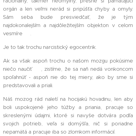
racionálny, takmer neomylný, presne si pamätajúci
orgán a len veľmi nerád si pripúšťa chyby a omyly.
Sám seba bude presviedčať, že je tým
najdokonalejším a najdôležitejším objekton v celom
vesmíre 🌌.
Je to tak trochu narcistický egocentrik.
Ak sa však aspoň trochu o našom mozgu pokúsime
niečo naučiť 🧐, zistíme, že sa naň nedá vonkoncom
spoľahnúť - aspoň nie do tej miery, ako by sme si
predstavovali a priali.
Náš mozog rád naletí na hocijakú hovadinu, len aby
boli uspokojené jeho túžby a priania, pracuje so
skreslenými údajmi, ktoré si navyše dotvára podľa
svojich potrieb, veľa si domýšľa, nič si poriadne
nepamätá a pracuje iba so zlomkom informácií. 🤷