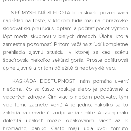
➡️ NEÚMYSELNÁ SLEPOTA bola skvele pozorovaná
napríklad na teste, v ktorom ľudia mali na obrazovke
sledovať skupinu ľudí s loptami a počítať počet výmien
lôpt medzi skupinou v bielych dresoch. Úloha, ktorá
zamestná pozornosť. Pritom väčšina z ľudí kompletne
prehliadla zjavnú situáciu, v ktorej sa cez scénu
špacírovala niekoľko sekúnd gorila. Proste odfiltrovali
úplne zjavné a pritom dôležité či neobvyklé veci.
➡️ KASKÁDA DOSTUPNOSTI nám pomáha uveriť
niečomu, čo sa často opakuje alebo je podávané z
viacerých zdrojov. Čím viac o niečom počúvate, tým
viac tomu začnete veriť. A je jedno, nakoľko sa to
zakladá na pravde či zodpovedá realite. A tak aj málo
dôležitá udalosť môže opakovaním viesť až k
hromadnej panike. Často majú ľudia kvôli tomuto